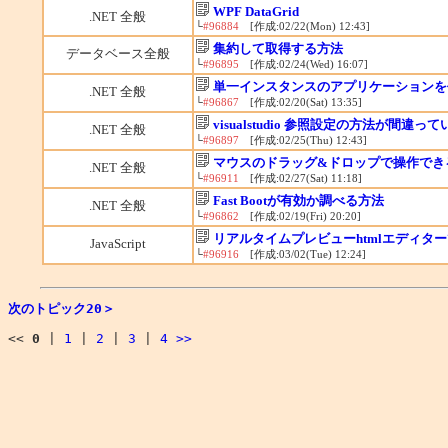
WPF DataGrid
.NET 全般
└
#96884
[作成:02/22(Mon) 12:43]
集約して取得する方法
データベース全般
└
#96895
[作成:02/24(Wed) 16:07]
単一インスタンスのアプリケーションを
.NET 全般
└
#96867
[作成:02/20(Sat) 13:35]
visualstudio 参照設定の方法が間違っ
.NET 全般
└
#96897
[作成:02/25(Thu) 12:43]
マウスのドラッグ&ドロップで操作できる
.NET 全般
└
#96911
[作成:02/27(Sat) 11:18]
Fast Bootが有効か調べる方法
.NET 全般
└
#96862
[作成:02/19(Fri) 20:20]
リアルタイムプレビューhtmlエディタ
JavaScript
└
#96916
[作成:03/02(Tue) 12:24]
次のトピック20＞
<<
0
|
1
|
2
|
3
|
4
>>