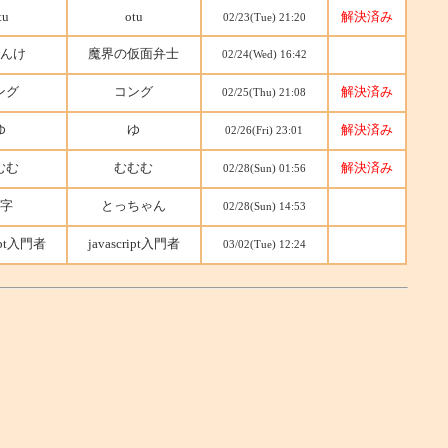
tu
otu
解決済み
02/23(Tue) 21:20
んけ
魔界の仮面弁士
02/24(Wed) 16:42
ング
コング
解決済み
02/25(Thu) 21:08
ゆ
ゆ
解決済み
02/26(Fri) 23:01
むむ
むむむ
解決済み
02/28(Sun) 01:56
字
とっちゃん
02/28(Sun) 14:53
ript入門者
javascript入門者
03/02(Tue) 12:24