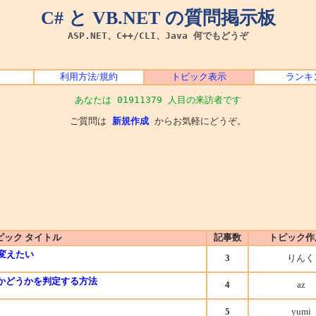
C# と VB.NET の質問掲示板
ASP.NET、C++/CLI、Java 何でもどうぞ
利用方法/規約
トピック表示
ランキ
あなたは 01911379 人目の来訪者です
ご質問は
新規作成
からお気軽にどうぞ。
ピック タイトル
記事数
トピック作
を変えたい
3
りんく
中かどうかを判定する方法
4
az
5
yumi