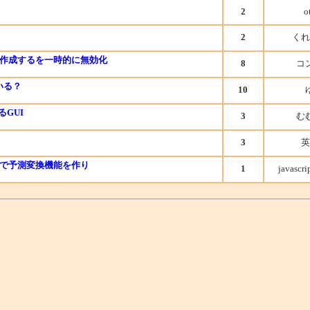
2
o
2
くれ
作成するを一時的に無効化
8
コ
ている？
10
GUI
3
む
3
英
ーで予測変換機能を作り
1
javasc