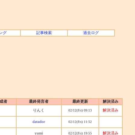
ング
記事検索
過去ログ
成者
最終発言者
最終更新
解決済み
りんく
解決済み
02/12(Fri) 09:13
datador
02/12(Fri) 11:52
yumi
解決済み
02/12(Fri) 19:55