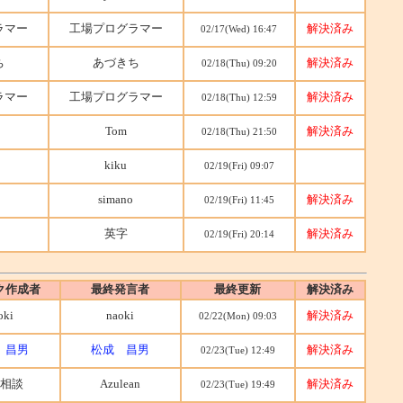
ラマー
工場プログラマー
解決済み
02/17(Wed) 16:47
ち
あづきち
解決済み
02/18(Thu) 09:20
ラマー
工場プログラマー
解決済み
02/18(Thu) 12:59
Tom
解決済み
02/18(Thu) 21:50
kiku
02/19(Fri) 09:07
simano
解決済み
02/19(Fri) 11:45
英字
解決済み
02/19(Fri) 20:14
ク作成者
最終発言者
最終更新
解決済み
oki
naoki
解決済み
02/22(Mon) 09:03
 昌男
松成 昌男
解決済み
02/23(Tue) 12:49
相談
Azulean
解決済み
02/23(Tue) 19:49