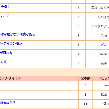
付を引く
6
工場プログ
について
3
あづき
5
工場プログ
操作が動かない環境がある
2
Tom
スクバーアイコン表示
5
ぎん
トが崩れる
4
simano
る方法
3
英字
ピック タイトル
記事数
トピッ
5
na
3
松成
Sense？？
14
悩み