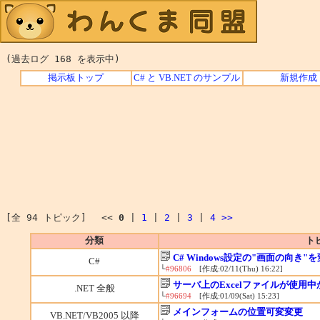
(過去ログ 168 を表示中)
掲示板トップ
C# と VB.NET のサンプル
新規作成
[全 94 トピック] <<
0
|
1
|
2
|
3
|
4
>>
分類
ト
C# Windows設定の"画面の向き"
C#
└
#96806
[作成:02/11(Thu) 16:22]
サーバ上のExcelファイルが使用
.NET 全般
└
#96694
[作成:01/09(Sat) 15:23]
メインフォームの位置可変変更
VB.NET/VB2005 以降