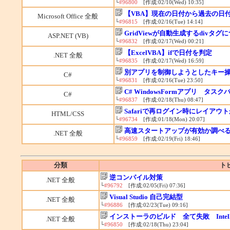
└
#96800
[作成:02/10(Wed) 10:35]
【VBA】現在の日付から過去の日
Microsoft Office 全般
└
#96815
[作成:02/16(Tue) 14:14]
GridViewが自動生成するdivタグ
ASP.NET (VB)
└
#96832
[作成:02/17(Wed) 00:21]
【ExcelVBA】ifで日付を判定
.NET 全般
└
#96835
[作成:02/17(Wed) 16:59]
別アプリを制御しようとしたキー
C#
└
#96831
[作成:02/16(Tue) 23:50]
C# WindowsFormアプリ タ
C#
└
#96837
[作成:02/18(Thu) 08:47]
Safariで再ログイン時にレイアウ
HTML/CSS
└
#96734
[作成:01/18(Mon) 20:07]
高速スタートアップが有効か調べ
.NET 全般
└
#96859
[作成:02/19(Fri) 18:46]
分類
ト
逆コンパイル対策
.NET 全般
└
#96792
[作成:02/05(Fri) 07:36]
Visual Studio 自己完結型
.NET 全般
└
#96886
[作成:02/23(Tue) 09:16]
インストーラのビルド 全て失敗 Intelli
.NET 全般
└
#96850
[作成:02/18(Thu) 23:04]