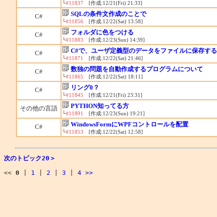
└
#11837
[作成:12/21(Fri) 21:33]
SQLの条件文作成のことで
C#
└
#11856
[作成:12/22(Sat) 13:58]
フォルダに色をつける
C#
└
#11883
[作成:12/23(Sun) 14:39]
C#で、ユーザ定義型のデータをファイルに保存す
C#
└
#11871
[作成:12/22(Sat) 21:46]
数独の問題を自動作成するプログラムについて
C#
└
#11865
[作成:12/22(Sat) 18:11]
リング0？
C#
└
#11845
[作成:12/21(Fri) 23:31]
PYTHON知ってる方
その他の言語
└
#11891
[作成:12/23(Sun) 19:21]
WindowsFormにWPFコントロールを配置
C#
└
#11853
[作成:12/22(Sat) 12:58]
次のトピック20＞
<<
0
|
1
|
2
|
3
|
4
>>