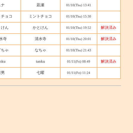
ニナ
凪瀬
01/10(Thu) 13:41
トチョコ
ミントチョコ
01/10(Thu) 15:30
とけん
かとけん
解決済み
01/10(Thu) 19:52
水寺
清水寺
解決済み
01/10(Thu) 20:01
ぎちゃ
なちゃ
01/10(Thu) 21:43
nku
tanku
解決済み
01/11(Fri) 08:49
岩男
七曜
01/11(Fri) 11:24