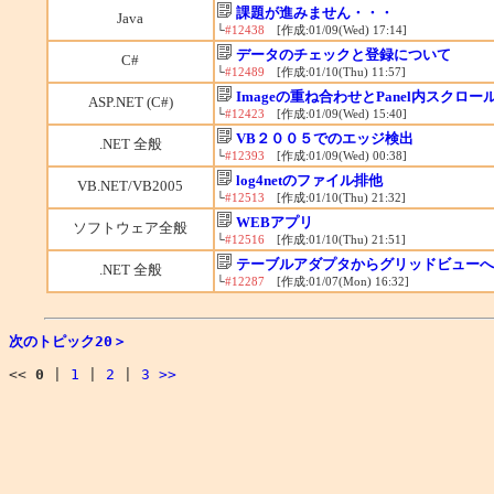
課題が進みません・・・
Java
└
#12438
[作成:01/09(Wed) 17:14]
データのチェックと登録について
C#
└
#12489
[作成:01/10(Thu) 11:57]
Imageの重ね合わせとPanel内スクロ
ASP.NET (C#)
└
#12423
[作成:01/09(Wed) 15:40]
VB２００５でのエッジ検出
.NET 全般
└
#12393
[作成:01/09(Wed) 00:38]
log4netのファイル排他
VB.NET/VB2005
└
#12513
[作成:01/10(Thu) 21:32]
WEBアプリ
ソフトウェア全般
└
#12516
[作成:01/10(Thu) 21:51]
テーブルアダプタからグリッドビューへバ
.NET 全般
└
#12287
[作成:01/07(Mon) 16:32]
次のトピック20＞
<<
0
|
1
|
2
|
3
>>