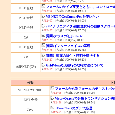
└
#12288
[作成:01/07(Mon) 17:50]
フォームのサイズ変更とともに、コントロー
.NET 全般
└
#12400
[作成:01/09(Wed) 10:51]
VB.NETでGetCursorPosを使いたい
.NET 全般
└
#12407
[作成:01/09(Wed) 14:03]
バイナリエディタ)範囲選択時の自動スクロー
.NET 全般
└
#12437
[作成:01/09(Wed) 17:05]
質問)クラスの初歩 Part2
C#
└
#12325
[作成:01/08(Tue) 01:00]
質問)インターフェイスの基礎
.NET 全般
└
#12428
[作成:01/09(Wed) 16:26]
質問）現在の日付・時刻を取得する
C#
└
#12427
[作成:01/09(Wed) 16:23]
GridViewの現在行の取得方法について
ASP.NET (C#)
└
#12417
[作成:01/09(Wed) 14:35]
分類
ト
フォームから別フォームのテキストボッ
VB.NET/VB2005
└
#12406
[作成:01/09(Wed) 14:00]
Vista+Oracleで分散トランザクション失
.NET 全般
└
#12436
[作成:01/09(Wed) 16:54]
JFreeChartのグラフ処理
Java
└
#12455
[作成:01/09(Wed) 21:29]