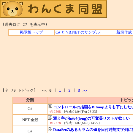
(過去ログ 27 を表示中)
掲示板トップ
C# と VB.NET のサンプル
新規作成
[全 79 トピック] <<
0
|
1
|
2
|
3
>>
分類
トピッ
コントロールの描画をBitmapよりも下にした
C#
└
#12208
[作成:01/04(Fri) 23:23]
添え字がInt64(long)の可変長リストが欲しい
.NET 全般
└
#12278
[作成:01/07(Mon) 14:22]
DataSetのあるカラムの値を日付時刻文字列
C#