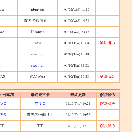
ou
nbmyou
01/09(Wed) 11:16
魔界の仮面弁士
01/09(Wed) 14:51
ow
Hirotow
01/09(Wed) 23:13
i
Yosi
解決済み
01/10(Thu) 00:08
i
επιστημη
01/10(Thu) 00:48
i
επιστημη
01/10(Thu) 09:32
AS
純＠WAS
解決済み
01/10(Thu) 09:53
ク作成者
最終発言者
最終更新
解決済み
ルコ
マルコ
解決済み
01/10(Thu) 10:21
博俊
魔界の仮面弁士
01/10(Thu) 10:53
.T
T.T
解決済み
01/10(Thu) 12:30