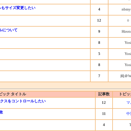
ルもサイズ変更したい
4
nbmy
12
○
ルについて
9
Hirot
8
Yos
5
Yos
8
Yos
7
純＠W
ピック タイトル
記事数
トピッ
クスをコントロールしたい
12
マ
敗
11
中
4
T