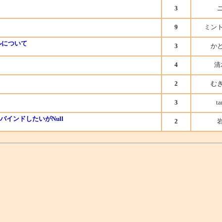
3
9
ミン
ールについて
3
か
4
清
2
む
3
ta
インドしたいがNull
2