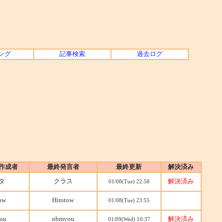
ング
記事検索
過去ログ
作成者
最終発言者
最終更新
解決済み
タ
クラス
解決済み
01/08(Tue) 22:58
ow
Hirotow
01/08(Tue) 23:55
ou
nbmyou
解決済み
01/09(Wed) 10:37