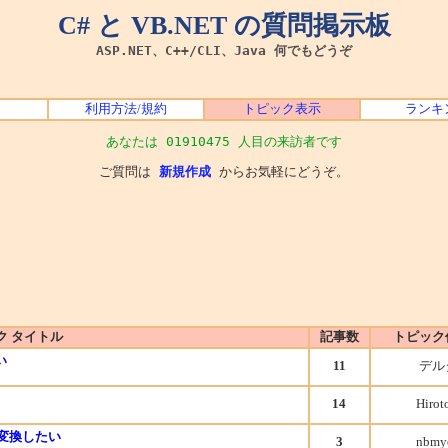
C# と VB.NET の質問掲示板
ASP.NET、C++/CLI、Java 何でもどうぞ
利用方法/規約
トピック表示
ランキ
あなたは 01910475 人目の来訪者です
ご質問は
新規作成
からお気軽にどうぞ。
ク タイトル
記事数
トピック
い
11
デル
14
Hirot
に変換したい
3
nbmy