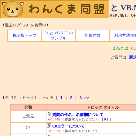
C# と V
ASP.NET、C
(過去ログ 29 を表示中)
C# と VB.NET の
掲示板トップ
新規作成
利用方法/規
サンプル
あなたは 01
ご質問は
新
[全 72 トピック] <<
0
|
1
|
2
|
3
>>
分類
トピック タイトル
質問の件名、名前欄について
ご意見
└
#13440
[作成:01/29(Tue) 17:07] [
0
1
]
C#エラーについて
C#
└
#13654
[作成:02/01(Fri) 10:27]