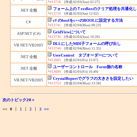
└
#13718
[作成:02/03(Sun) 02:27]
フォーム上のＴextBoxのクリア処理を共通化
.NET 全般
└
#13710
[作成:02/02(Sat) 12:02]
c# のboolをc++のBOOLに設定する方法
C#
└
#13741
[作成:02/04(Mon) 08:23]
GridViewについて
ASP.NET (C#)
└
#13730
[作成:02/03(Sun) 19:26]
DLLにしたMDI子フォームの呼び出し
VB.NET/VB2005
└
#13748
[作成:02/04(Mon) 11:35]
UserControl タブオーダーについて
.NET 全般
└
#13685
[作成:02/01(Fri) 15:07]
ユーザーコントロール Form側の名称
.NET 全般
└
#13689
[作成:02/01(Fri) 16:49]
CrystalReportでグラフの大きさを設定したい
VB.NET/VB2005
└
#13753
[作成:02/04(Mon) 13:58]
次のトピック20＞
<<
0
|
1
|
2
|
3
>>