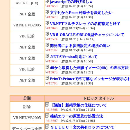
javascriptでの呼び出しｗ
ASP.NET (C#)
└
#13653
[作成:02/01(Fri) 10:24]
文字列からEnum列挙子を決定したい
.NET 全般
└
#13670
[作成:02/01(Fri) 11:38]
VB.NETマルチスレッドの名前指定と終了
VB.NET/VB2005
└
#13043
[作成:01/23(Wed) 20:34]
VB６ ORACLEのBLOB型チェックについて
VB6 以前
└
#13574
[作成:01/31(Thu) 16:14]
開発者による参照設定の場所の違い
.NET 全般
└
#13197
[作成:01/25(Fri) 18:49]
.NETのVersion対応について
.NET 全般
└
#13659
[作成:02/01(Fri) 10:58]
dllから取得した画像イメージ(dib）の表示方法
VB6 以前
└
#13676
[作成:02/01(Fri) 12:27]
PrintToPrinterで不可解なメッセージが表示さ
.NET 全般
└
#13705
[作成:02/01(Fri) 21:30]
分類
トピック タイトル
【議論】新掲示板の仕様について
討論
└
#13608
[作成:01/31(Thu) 21:35]
接続エラーの原因及び処置方法
VB.NET/VB2005
└
#13607
[作成:01/31(Thu) 21:06]
ＳＥＬＥＣＴ文の共有ロックについて
データベース全般