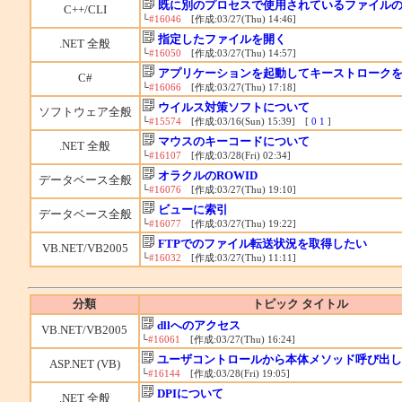
既に別のプロセスで使用されているファイル
C++/CLI
└
#16046
[作成:03/27(Thu) 14:46]
指定したファイルを開く
.NET 全般
└
#16050
[作成:03/27(Thu) 14:57]
アプリケーションを起動してキーストローク
C#
└
#16066
[作成:03/27(Thu) 17:18]
ウイルス対策ソフトについて
ソフトウェア全般
└
#15574
[作成:03/16(Sun) 15:39] [
0
1
]
マウスのキーコードについて
.NET 全般
└
#16107
[作成:03/28(Fri) 02:34]
オラクルのROWID
データベース全般
└
#16076
[作成:03/27(Thu) 19:10]
ビューに索引
データベース全般
└
#16077
[作成:03/27(Thu) 19:22]
FTPでのファイル転送状況を取得したい
VB.NET/VB2005
└
#16032
[作成:03/27(Thu) 11:11]
分類
トピック タイトル
dllへのアクセス
VB.NET/VB2005
└
#16061
[作成:03/27(Thu) 16:24]
ユーザコントロールから本体メソッド呼び出し
ASP.NET (VB)
└
#16144
[作成:03/28(Fri) 19:05]
DPIについて
.NET 全般