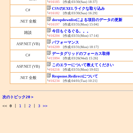
└
#16185
[作成:03/30(Sun) 18:37]
CSVのEXELライクな取り込み
C#
└
#16182
[作成:03/30(Sun) 16:29]
doropdownlistによる項目のデータの更新
.NET 全般
└
#16197
[作成:03/31(Mon) 15:04]
今日もぐるぐる。。。
雑談
└
#16204
[作成:03/31(Mon) 17:14]
パフォーマンス
ASP.NET (VB)
└
#16209
[作成:03/31(Mon) 18:17]
データグリッドのフォーカス取得
C#
└
#15994
[作成:03/26(Wed) 15:26]
このエラーについて教えてください
ASP.NET (VB)
└
#16216
[作成:03/31(Mon) 19:02]
Response.Redirectについて
.NET 全般
└
#16234
[作成:04/01(Tue) 10:21]
次のトピック20＞
<<
0
|
1
|
2
|
3
>>