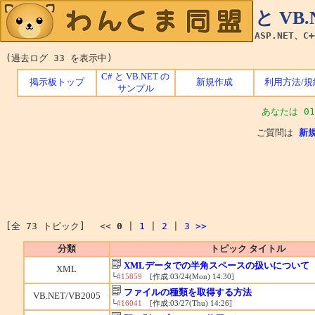
C# と V
ASP.NET、C
(過去ログ 33 を表示中)
C# と VB.NET の
掲示板トップ
新規作成
利用方法/規
サンプル
あなたは 01
ご質問は
新
[全 73 トピック] <<
0
|
1
|
2
|
3
>>
分類
トピック タイトル
XMLデータでの半角スペースの扱いについて
XML
└
#15859
[作成:03/24(Mon) 14:30]
ファイルの種類を取得する方法
VB.NET/VB2005
└
#16041
[作成:03/27(Thu) 14:26]