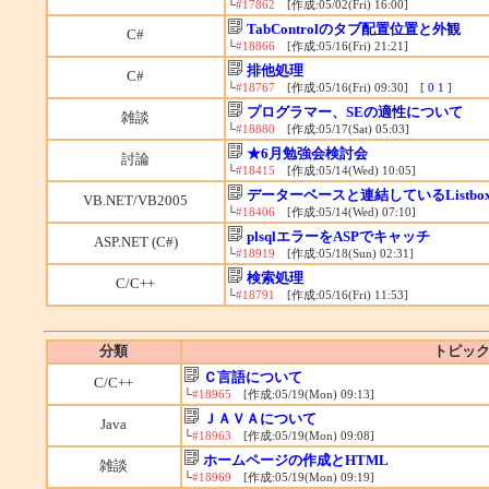
└
#17862
[作成:05/02(Fri) 16:00]
TabControlのタブ配置位置と外観
C#
└
#18866
[作成:05/16(Fri) 21:21]
排他処理
C#
└
#18767
[作成:05/16(Fri) 09:30] [
0
1
]
プログラマー、SEの適性について
雑談
└
#18880
[作成:05/17(Sat) 05:03]
★6月勉強会検討会
討論
└
#18415
[作成:05/14(Wed) 10:05]
データーベースと連結しているListb
VB.NET/VB2005
└
#18406
[作成:05/14(Wed) 07:10]
plsqlエラーをASPでキャッチ
ASP.NET (C#)
└
#18919
[作成:05/18(Sun) 02:31]
検索処理
C/C++
└
#18791
[作成:05/16(Fri) 11:53]
分類
トピック
Ｃ言語について
C/C++
└
#18965
[作成:05/19(Mon) 09:13]
ＪＡＶＡについて
Java
└
#18963
[作成:05/19(Mon) 09:08]
ホームページの作成とHTML
雑談
└
#18969
[作成:05/19(Mon) 09:19]