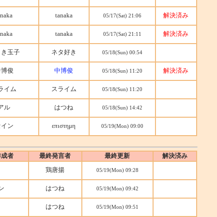
anaka
tanaka
解決済み
05/17(Sat) 21:06
anaka
tanaka
解決済み
05/17(Sat) 21:11
じき玉子
ネタ好き
05/18(Sun) 00:54
中博俊
中博俊
解決済み
05/18(Sun) 11:20
ライム
スライム
05/18(Sun) 11:20
アル
はつね
05/18(Sun) 14:42
セイン
επιστημη
05/19(Mon) 09:00
作成者
最終発言者
最終更新
解決済み
鶏唐揚
05/19(Mon) 09:28
ン
はつね
05/19(Mon) 09:42
はつね
05/19(Mon) 09:51