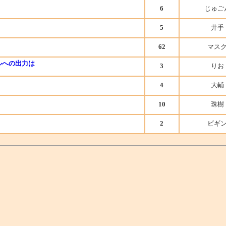
6
じゅご
5
井手
62
マス
イルへの出力は
3
りお
4
大輔
10
珠樹
2
ビギ