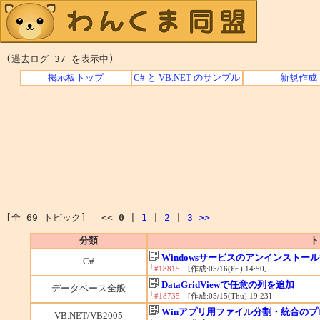
(過去ログ 37 を表示中)
掲示板トップ
C# と VB.NET のサンプル
新規作成
[全 69 トピック] <<
0
|
1
|
2
|
3
>>
分類
ト
Windowsサービスのアンインストー
C#
└
#18815
[作成:05/16(Fri) 14:50]
DataGridViewで任意の列を追加
データベース全般
└
#18735
[作成:05/15(Thu) 19:23]
Winアプリ用ファイル分割・統合の
VB.NET/VB2005