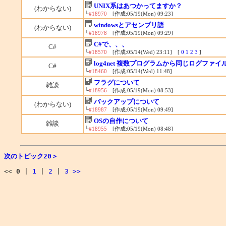
UNIX系はあつかってますか？
(わからない)
└
#18970
[作成:05/19(Mon) 09:23]
windowsとアセンブリ語
(わからない)
└
#18978
[作成:05/19(Mon) 09:29]
C#で、、、
C#
└
#18570
[作成:05/14(Wed) 23:11] [
0
1
2
3
]
log4net 複数プログラムから同じログファ
C#
└
#18460
[作成:05/14(Wed) 11:48]
フラグについて
雑談
└
#18956
[作成:05/19(Mon) 08:53]
バックアップについて
(わからない)
└
#18987
[作成:05/19(Mon) 09:49]
OSの自作について
雑談
└
#18955
[作成:05/19(Mon) 08:48]
次のトピック20＞
<<
0
|
1
|
2
|
3
>>