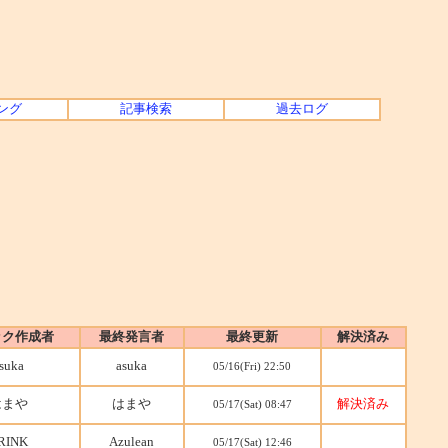
ング
記事検索
過去ログ
ック作成者
最終発言者
最終更新
解決済み
suka
asuka
05/16(Fri) 22:50
はまや
はまや
解決済み
05/17(Sat) 08:47
RINK
Azulean
05/17(Sat) 12:46