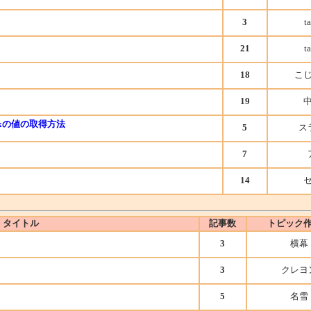
3
t
21
t
18
こ
19
oxの値の取得方法
5
ス
7
14
 タイトル
記事数
トピック
3
横幕
3
クレヨ
5
名雪