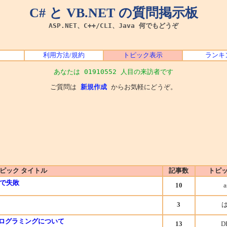
C# と VB.NET の質問掲示板
ASP.NET、C++/CLI、Java 何でもどうぞ
利用方法/規約
トピック表示
ランキ
あなたは 01910552 人目の来訪者です
ご質問は
新規作成
からお気軽にどうぞ。
ピック タイトル
記事数
トピ
ルで失敗
10
a
3
プログラミングについて
13
D