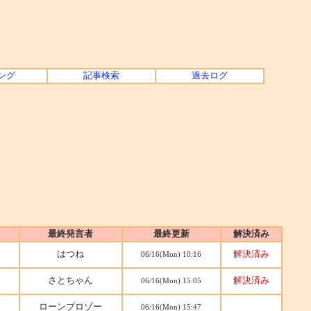
ング
記事検索
過去ログ
最終発言者
最終更新
解決済み
はつね
解決済み
06/16(Mon) 10:16
さとちゃん
解決済み
06/16(Mon) 15:05
ローンブロゾー
06/16(Mon) 15:47