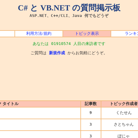
C# と VB.NET の質問掲示板
ASP.NET、C++/CLI、Java 何でもどうぞ
利用方法/規約
トピック表示
ランキ
あなたは 01910574 人目の来訪者です
ご質問は
新規作成
からお気軽にどうぞ。
ク タイトル
記事数
トピック作成者
9
くたせん
3
さとちゃん
3
ぽにゃ