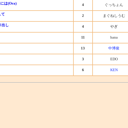
は(Ora)
4
ぐっちょん
して
2
まぐねしうむ
り出し
4
やぎ
11
hana
13
中博俊
3
EDO
6
KEN