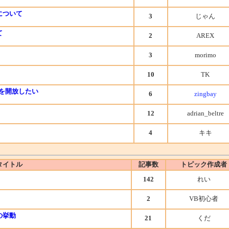
について
3
じゃん
て
2
AREX
3
morimo
10
TK
を開放したい
6
zingbay
12
adrian_beltre
4
キキ
タイトル
記事数
トピック作成者
142
れい
2
VB初心者
の挙動
21
くだ