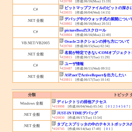
└
#20788
[作成:06/16(Mon) 15:19]
ビットマップファイルのビットの深さ
C#
└
#20035
[作成:06/04(Wed) 14:15]
デバッグ中のウォッチ式の展開につい
.NET 全般
└
#20802
[作成:06/16(Mon) 20:51]
pictureBoxのスクロール
C#
└
#20804
[作成:06/16(Mon) 22:49]
Oracleコネクションの持ち方について
VB.NET/VB2005
└
#20760
[作成:06/15(Sun) 02:34]
名前が特定できないCOMオブジェクト
.NET 全般
└
#20815
[作成:06/17(Tue) 11:29]
ユーザ情報
C#
└
#20487
[作成:06/11(Wed) 09:51]
ASP.netでActiveReportを出力したい
.NET 全般
└
#20811
[作成:06/17(Tue) 10:14]
分類
トピック 
ディレクトリの排他アクセス
Windows 全般
└
#19998
[作成:06/04(Wed) 05:54] [
0
1
2
3
4
5
6
7
]
JUST-IN TIMEデバッグ
.NET 全般
└
#20830
[作成:06/17(Tue) 15:54]
タブとスプリッタの中のテキストボックス
.NET 全般
└
#20745
[作成:06/14(Sat) 17:49] [
0
1
]