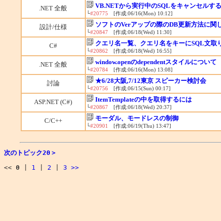
VB.NETから実行中のSQLをキャンセルするに
.NET 全般
└
#20775
[作成:06/16(Mon) 10:12]
ソフトのVerアップの際のDB更新方法に関
設計/仕様
└
#20847
[作成:06/18(Wed) 11:30]
クエリ名一覧、クエリ名をキーにSQL文取
C#
└
#20862
[作成:06/18(Wed) 16:55]
window.openのdependentスタイルについて
.NET 全般
└
#20784
[作成:06/16(Mon) 13:08]
★6/28大阪,7/12東京 スピーカー検討会
討論
└
#20756
[作成:06/15(Sun) 00:17]
ItemTemplateの中を取得するには
ASP.NET (C#)
└
#20867
[作成:06/18(Wed) 20:37]
モーダル、モードレスの制御
C/C++
└
#20901
[作成:06/19(Thu) 13:47]
次のトピック20＞
<<
0
|
1
|
2
|
3
>>