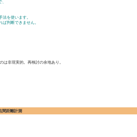
で、
手法を使います。
ければ判断できません。
のは非現実的。再検討の余地あり。
の2点間距離計測