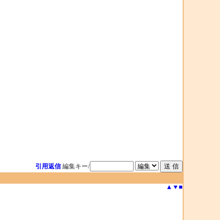
引用返信
編集キー/
▲
▼
■