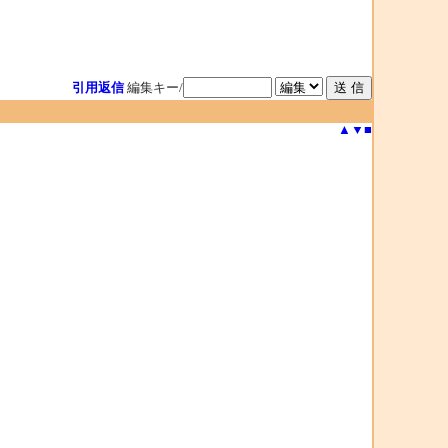
引用返信
編集キー/
▲
▼
■