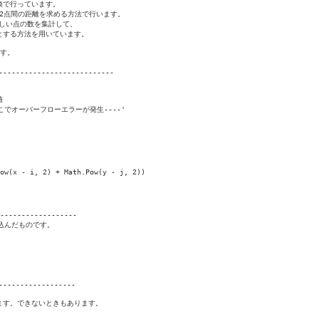
換で行っています。

2点間の距離を求める方法で行います。

しい点の数を集計して、

する方法を用いています。

す。

--------------------------



---ここでオーバーフローエラーが発生----'

w(x - i, 2) + Math.Pow(y - j, 2))

-----------------

り込んだものです。

-----------------

す。できないときもあります。
