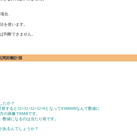
う場合、
法を使います。
ば判断できません。
の2点間距離計測
したか？
ると32×32×32×32×8となって8388608なんて数値に
四方の画像で8MBです。
無い数値になるのは当たり前です。
要があるんでしょうか？