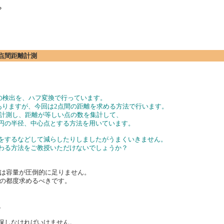
？
の2点間距離計測
の円の検出を、ハフ変換で行っています。
がありますが、今回は2点間の距離を求める方法で行います。
離を計測し、距離が等しい点の数を集計して、
る円の半径、中心点とする方法を用いています。
けをするなどして減らしたりしましたがうまくいきません。
代わる方法をご教授いただけないでしょうか？
は容量が圧倒的に足りません。
の都度求めるべきです。
、
存用に確保しなければいけません。