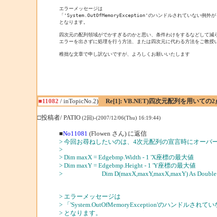
エラーメッセージは

「'System.OutOfMemoryException'のハンドルされていない例外
となります。

四次元の配列領域がでかすぎるのかと思い、条件わけをするなどして減ら
エラーを出さずに処理を行う方法、または四次元に代わる方法をご教授い
稚拙な文章で申し訳ないですが、よろしくお願いいたします

■11082
/ inTopicNo.2)
Re[1]: VB.NET)四次元配列を用いて
□投稿者/ PATIO
(2回)-(2007/12/06(Thu) 16:19:44)
■
No11081
(Flowen さん) に返信
> 今回お尋ねしたいのは、4次元配列の宣言時にオーバ
>
> Dim maxX = Edgebmp.Width - 1 'X座標の最大値
> Dim maxY = Edgebmp.Height - 1 'Y座標の最大値
> Dim D(maxX,maxY,maxX,maxY) As Doubl
> エラーメッセージは
> 「'System.OutOfMemoryException'のハンド
> となります。