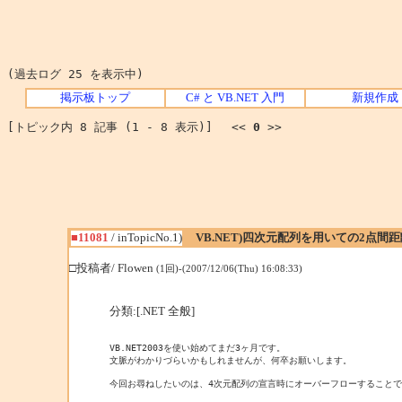
(過去ログ 25 を表示中)
掲示板トップ
C# と VB.NET 入門
新規作成
[トピック内 8 記事 (1 - 8 表示)] <<
0
>>
■11081
/ inTopicNo.1)
VB.NET)四次元配列を用いての2点間
□投稿者/ Flowen
(1回)-(2007/12/06(Thu) 16:08:33)
分類:[.NET 全般]
VB.NET2003を使い始めてまだ3ヶ月です。

文脈がわかりづらいかもしれませんが、何卒お願いします。

今回お尋ねしたいのは、4次元配列の宣言時にオーバーフローすることで