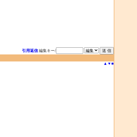
引用返信
編集キー/
▲
▼
■