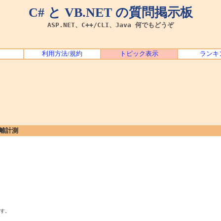
C# と VB.NET の質問掲示板
ASP.NET、C++/CLI、Java 何でもどうぞ
利用方法/規約
トピック表示
ランキ
距離計測
す。
