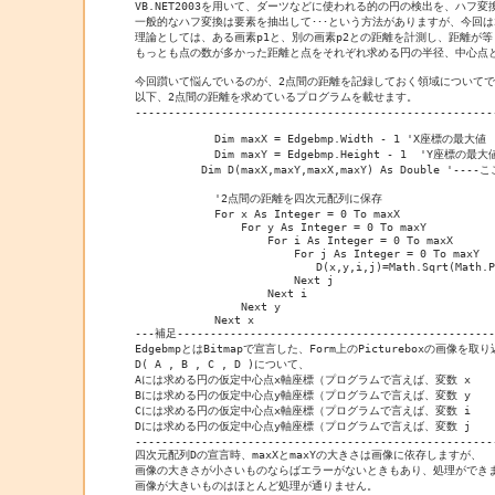
VB.NET2003を用いて、ダーツなどに使われる的の円の検出を、ハフ変
一般的なハフ変換は要素を抽出して･･･という方法がありますが、今回は
理論としては、ある画素p1と、別の画素p2との距離を計測し、距離が等
もっとも点の数が多かった距離と点をそれぞれ求める円の半径、中心点と
今回躓いて悩んでいるのが、2点間の距離を記録しておく領域についてで
以下、2点間の距離を求めているプログラムを載せます。

-------------------------------------------------------
            Dim maxX = Edgebmp.Width - 1 'X座標の最大値

            Dim maxY = Edgebmp.Height - 1  'Y座標の最大値
　　　　　　Dim D(maxX,maxY,maxX,maxY) As Double '-
            '2点間の距離を四次元配列に保存

            For x As Integer = 0 To maxX

                For y As Integer = 0 To maxY

                    For i As Integer = 0 To maxX

                        For j As Integer = 0 To maxY

                        　　D(x,y,i,j)=Math.Sqrt(Math.Po
                        Next j

                    Next i

                Next y

            Next x

---補足-------------------------------------------------
EdgebmpとはBitmapで宣言した、Form上のPictureboxの画像を取
D( A , B , C , D )について、

Aには求める円の仮定中心点x軸座標（プログラムで言えば、変数 x

Bには求める円の仮定中心点y軸座標（プログラムで言えば、変数 y

Cには求める円の仮定中心点x軸座標（プログラムで言えば、変数 i

Dには求める円の仮定中心点y軸座標（プログラムで言えば、変数 j

-------------------------------------------------------
四次元配列Dの宣言時、maxXとmaxYの大きさは画像に依存しますが、

画像の大きさが小さいものならばエラーがないときもあり、処理ができま
画像が大きいものはほとんど処理が通りません。
