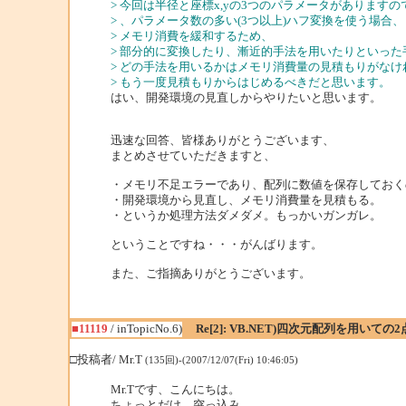
> 今回は半径と座標x,yの3つのパラメータがありますの
> 、パラメータ数の多い(3つ以上)ハフ変換を使う場合、
> メモリ消費を緩和するため、
> 部分的に変換したり、漸近的手法を用いたりといった
> どの手法を用いるかはメモリ消費量の見積もりがな
> もう一度見積もりからはじめるべきだと思います。
はい、開発環境の見直しからやりたいと思います。
迅速な回答、皆様ありがとうございます、
まとめさせていただきますと、
・メモリ不足エラーであり、配列に数値を保存しておく
・開発環境から見直し、メモリ消費量を見積もる。
・というか処理方法ダメダメ。もっかいガンガレ。
ということですね・・・がんばります。
また、ご指摘ありがとうございます。
■11119
/ inTopicNo.6)
Re[2]: VB.NET)四次元配列を用いて
□投稿者/ Mr.T
(135回)-(2007/12/07(Fri) 10:46:05)
Mr.Tです、こんにちは。
ちょっとだけ、突っ込み。