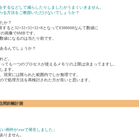
けをするなどして減らしたりしましたがうまくいきません。
代わる方法をご教授いただけないでしょうか？
たか？
と32×32×32×32×8となって8388608なんて数値に
方の画像で8MBです。
数値になるのは当たり前です。
あるんでしょうか？
れど。
言っても一つのプロセスが使えるメモリの上限は決まってますし、
します。
、現実には限られた範囲内でしか無理です。
ので処理方法を再検討された方が良いと思います。
の2点間距離計測
されていない例外が.exeで発生しました」
ありません。