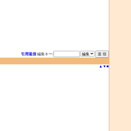
引用返信
編集キー/
▲
▼
■