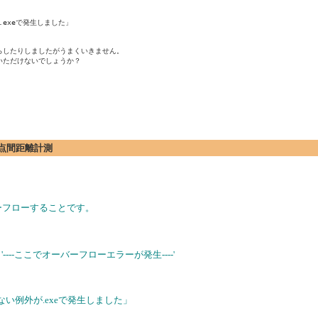
が.exeで発生しました」

したりしましたがうまくいきません。

ただけないでしょうか？

の2点間距離計測
ーフローすることです。
e '----ここでオーバーフローエラーが発生----'
ルされていない例外が.exeで発生しました」