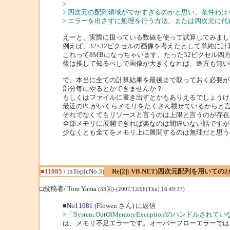
>
> 四次元の配列領域がでかすぎるのかと思い、条件わ
> エラーを出さずに処理を行う方法、または四次元に
えーと、実際に扱っている数値を使って試算してみまし
例えば、32×32ピクセルの画像を考えたとして単純に計算する
これって8MBになっちゃいます。たった32ピクセル四
後は推して知るべしで画像が大きくなれば、途方も無い
で、本当に全ての計算結果を最後まで取っておく必要が
部分毎にやるとかできませんか？
もしくはファイルに書き出すとかもありえるでしょうけ
最近のPCがいくらメモリをたくさん載せているからと
それでなくてもリソースと言うのは上限と言うのが存在
全部メモリに展開できれば楽なのは間違いない話ですが
少なくとも全てをメモリ上に展開するのは無理だと思う
■11085
/ inTopicNo.3)
Re[2]: VB.NET)四次元配列を用いて
□投稿者/ Tom Yama
(33回)-(2007/12/06(Thu) 16:49:37)
■
No11081
(Flowen さん) に返信
>「'System.OutOfMemoryException'のハンドル
は、メモリ不足エラーです。オーバーフローエラーでは