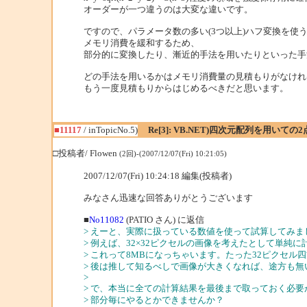
オーダーが一つ違うのは大変な違いです。
ですので、パラメータ数の多い(3つ以上)ハフ変換を使
メモリ消費を緩和するため、
部分的に変換したり、漸近的手法を用いたりといった手
どの手法を用いるかはメモリ消費量の見積もりがなけれ
もう一度見積もりからはじめるべきだと思います。
■11117
/ inTopicNo.5)
Re[3]: VB.NET)四次元配列を用いて
□投稿者/ Flowen
(2回)-(2007/12/07(Fri) 10:21:05)
2007/12/07(Fri) 10:24:18 編集(投稿者)
みなさん迅速な回答ありがとうございます
■
No11082
(PATIO さん) に返信
> えーと、実際に扱っている数値を使って試算してみま
> 例えば、32×32ピクセルの画像を考えたとして単純に計算す
> これって8MBになっちゃいます。たった32ピクセル
> 後は推して知るべしで画像が大きくなれば、途方も
>
> で、本当に全ての計算結果を最後まで取っておく必
> 部分毎にやるとかできませんか？