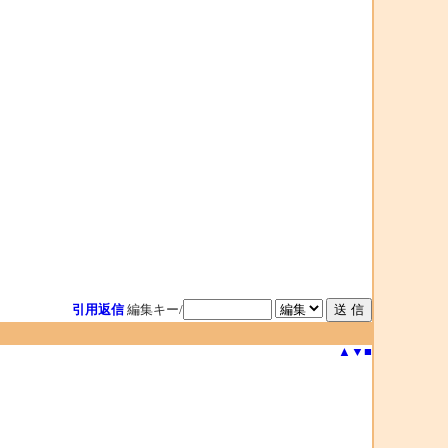
引用返信
編集キー/
▲
▼
■