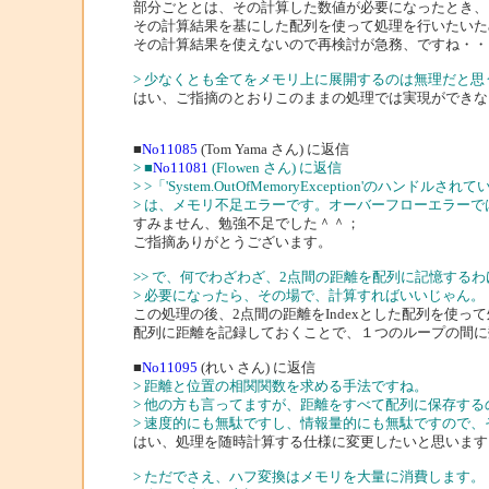
部分ごととは、その計算した数値が必要になったとき、
その計算結果を基にした配列を使って処理を行いたいた
その計算結果を使えないので再検討が急務、ですね・・
> 少なくとも全てをメモリ上に展開するのは無理だと
はい、ご指摘のとおりこのままの処理では実現ができな
■
No11085
(Tom Yama さん) に返信
> ■
No11081
(Flowen さん) に返信
> >「'System.OutOfMemoryException'のハンド
> は、メモリ不足エラーです。オーバーフローエラーで
すみません、勉強不足でした＾＾；
ご指摘ありがとうございます。
>> で、何でわざわざ、2点間の距離を配列に記憶するわ
> 必要になったら、その場で、計算すればいいじゃん。
この処理の後、2点間の距離をIndexとした配列を使っ
配列に距離を記録しておくことで、１つのループの間に
■
No11095
(れい さん) に返信
> 距離と位置の相関関数を求める手法ですね。
> 他の方も言ってますが、距離をすべて配列に保存す
> 速度的にも無駄ですし、情報量的にも無駄ですので
はい、処理を随時計算する仕様に変更したいと思います
> ただでさえ、ハフ変換はメモリを大量に消費します。