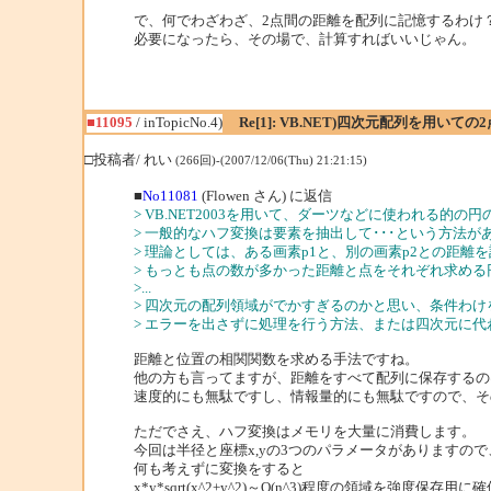
で、何でわざわざ、2点間の距離を配列に記憶するわけ
必要になったら、その場で、計算すればいいじゃん。
■11095
/ inTopicNo.4)
Re[1]: VB.NET)四次元配列を用いて
□投稿者/ れい
(266回)-(2007/12/06(Thu) 21:21:15)
■
No11081
(Flowen さん) に返信
> VB.NET2003を用いて、ダーツなどに使われる的
> 一般的なハフ変換は要素を抽出して･･･という方法
> 理論としては、ある画素p1と、別の画素p2との距
> もっとも点の数が多かった距離と点をそれぞれ求め
>...
> 四次元の配列領域がでかすぎるのかと思い、条件わ
> エラーを出さずに処理を行う方法、または四次元に
距離と位置の相関関数を求める手法ですね。
他の方も言ってますが、距離をすべて配列に保存するの
速度的にも無駄ですし、情報量的にも無駄ですので、そ
ただでさえ、ハフ変換はメモリを大量に消費します。
今回は半径と座標x,yの3つのパラメータがありますので
何も考えずに変換をすると
x*y*sqrt(x^2+y^2)～O(n^3)程度の領域を強度保