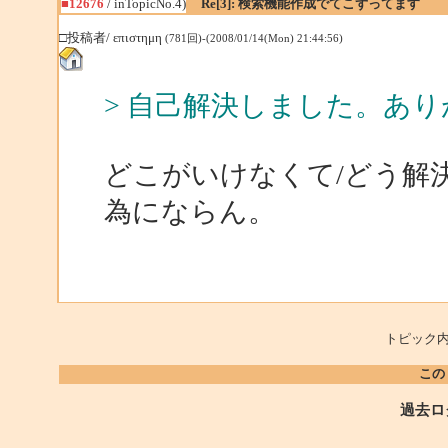
■12676
/ inTopicNo.4)
Re[3]: 検索機能作成でてこずってます
□投稿者/ επιστημη
(781回)-(2008/01/14(Mon) 21:44:56)
> 自己解決しました。あ
どこがいけなくて/どう解
為にならん。
トピック内
この
過去ロ