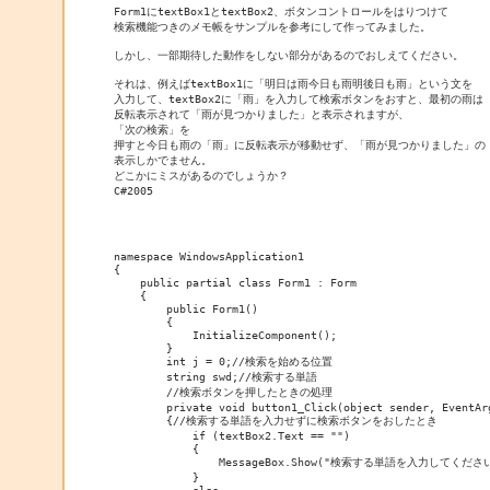
Form1にtextBox1とtextBox2、ボタンコントロールをはりつけて

検索機能つきのメモ帳をサンプルを参考にして作ってみました。

しかし、一部期待した動作をしない部分があるのでおしえてください。

それは、例えばtextBox1に「明日は雨今日も雨明後日も雨」という文を

入力して、textBox2に「雨」を入力して検索ボタンをおすと、最初の雨は

反転表示されて「雨が見つかりました」と表示されますが、

「次の検索」を

押すと今日も雨の「雨」に反転表示が移動せず、「雨が見つかりました」の

表示しかでません。

どこかにミスがあるのでしょうか？

C#2005

namespace WindowsApplication1

{

    public partial class Form1 : Form

    {

        public Form1()

        {

            InitializeComponent();

        }

        int j = 0;//検索を始める位置

        string swd;//検索する単語

        //検索ボタンを押したときの処理

        private void button1_Click(object sender, EventArg
        {//検索する単語を入力せずに検索ボタンをおしたとき

            if (textBox2.Text == "")

            {

                MessageBox.Show("検索する単語を入力してください
            }
