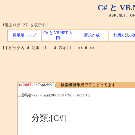
C# と V
ASP.NET、C
(過去ログ 27 を表示中)
C# と VB.NET 入
掲示板トップ
新規作成
利用方法/規
門
[トピック内 4 記事 (1 - 4 表示)] <<
0
>>
■12667
/ inTopicNo.1)
検索機能作成でてこずってます
□投稿者/ san
(6回)-(2008/01/14(Mon) 16:10:45)
分類:[C#]