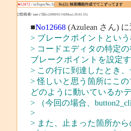
■12672
/ inTopicNo.3)
Re[2]: 検索機能作成でてこずってます
□投稿者/ san
(7回)-(2008/01/14(Mon) 20:01:55)
■
No12668
(Azulean さん) 
> ブレークポイントとい
> コードエディタの特定
ブレークポイントを設定
> この行に到達したとき
> 怪しいと思う箇所にこ
どのように動いているか
> （今回の場合、button2
>
> また、止まった箇所か