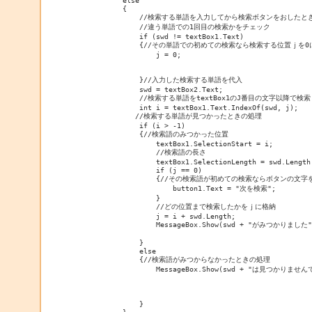
            else

            {

                //検索する単語を入力してから検索ボタンをおしたとき
                //違う単語での1回目の検索かをチェック

                if (swd != textBox1.Text)

                {//その単語での初めての検索なら検索する位置ｊを0
                    j = 0;

                }//入力した検索する単語を代入

                swd = textBox2.Text;

                //検索する単語をtextBox1のJ番目の文字以降で検索

                int i = textBox1.Text.IndexOf(swd, j);

               //検索する単語が見つかったときの処理

                if (i > -1)

                {//検索語のみつかった位置

                    textBox1.SelectionStart = i;

                    //検索語の長さ

                    textBox1.SelectionLength = swd.Length;
                    if (j == 0)

                    {//その検索語が初めての検索ならボタンの文
                        button1.Text = "次を検索";

                    }

                    //どの位置まで検索したかをｊに格納

                    j = i + swd.Length;

                    MessageBox.Show(swd + "がみつかりました")
                }

                else

                {//検索語がみつからなかったときの処理

                    MessageBox.Show(swd + "は見つかりません
                }
