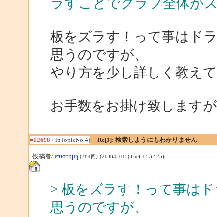
ラすことでグラフ全体が
板をズラす！って事はド
思うのですが、
やり方を少し詳しく教え
お手数をお掛け致します
■12698
/ inTopicNo.4)
Re[3]: 検索しようにもわかりません
□投稿者/
επιστημη
(784回)-(2008/01/15(Tue) 13:32:25)
> 板をズラす！って事は
思うのですが、