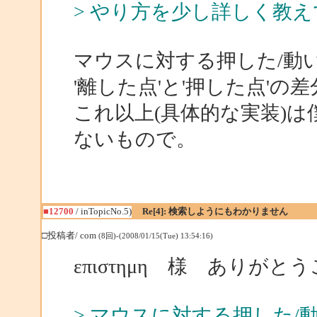
> やり方を少し詳しく教
マウスに対する押した/動
'離した点'と'押した点'の
これ以上(具体的な実装)
ないもので。
■12700
/ inTopicNo.5)
Re[4]: 検索しようにもわかりません
□投稿者/ com
(8回)-(2008/01/15(Tue) 13:54:16)
επιστημη 様 ありが
> マウスに対する押した/