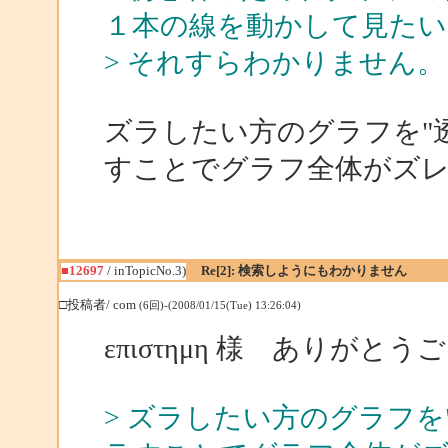
１本の線を動かして見たい
> それすらわかりません。
ズラしたい方のグラフを"
すことでグラフ全体がズ
■12697
/ inTopicNo.3)
Re[2]: 検索しようにもわかりません
□投稿者/ com
(6回)-(2008/01/15(Tue) 13:26:04)
επιστημη 様 ありがと
> ズラしたい方のグラフを