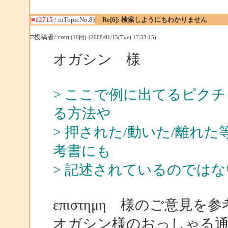
■12715
/ inTopicNo.8)
Re[6]: 検索しようにもわかりません
□投稿者/ com
(10回)-(2008/01/15(Tue) 17:33:15)
オガシン 様
> ここで例に出てるピク
る方法や
> 押された/動いた/離れ
考書にも
> 記述されているのでは
επιστημη 様のご意見
オガシン様のおっしゃる通