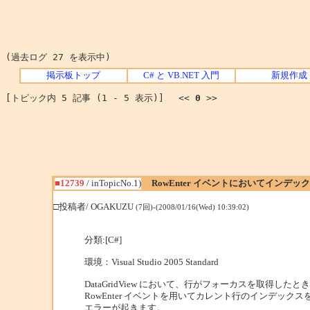
(過去ログ 27 を表示中)
掲示板トップ
C# と VB.NET 入門
新規作成
[トピック内 5 記事 (1 - 5 表示)] <<
0
>>
■12739
/ inTopicNo.1)
RowEnter イベントにおいてインデ
□投稿者/ OGAKUZU
(7回)-(2008/01/16(Wed) 10:39:02)
分類:[C#]
環境：Visual Studio 2005 Standard
DataGridView において、行がフォーカスを取得し
RowEnter イベントを用いてカレント行のインデック
エラーが起きます。