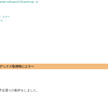
ataGridViewCellEventArgs e)
;　← エラー
せん。」
いてインデックス取得時にエラー
消され予定通りの動作をしました。