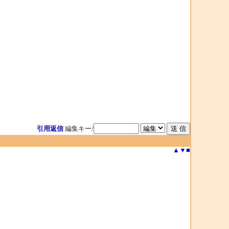
引用返信
編集キー/
▲
▼
■