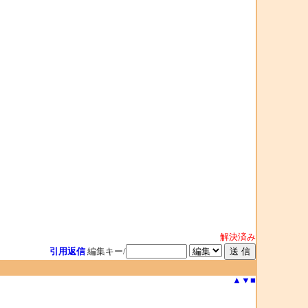
解決済み
引用返信
編集キー/
▲
▼
■