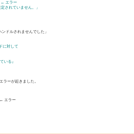
ex; ← エラー
設定されていません。」
によってハンドルされませんでした」
ドに対して
している』
同じエラーが起きました。
x); ← エラー