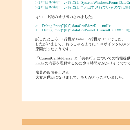
> 1 行目を実行した時には "System.Windows.Forms.DataGr
> 2 行目を実行した時には "" と出力されているのでは
はい、上記の通り出力されました。
> Debug.Print("{0}", dataGridViewD == null);
> Debug.Print("{0}", dataGridViewD.CurrentCell == null)
試したところ、1行目が False、2行目が True でした。
したがいまして、おっしゃるように null ポインタの
原因だったようです。
「CurrentCellAddress」と「共有行」についての
msdn の内容を理解するのに少々時間がかかりそうで
魔界の仮面弁士さん
大変お世話になりまして、ありがとうございました。