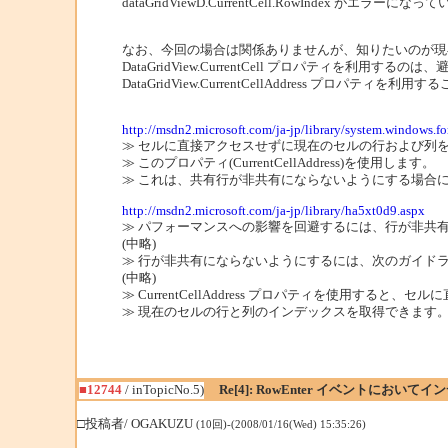
dataGridViewD.CurrentCell.RowIndex がエラー
なお、今回の場合は関係ありませんが、知りたいのが現
DataGridView.CurrentCell プロパティを利
DataGridView.CurrentCellAddress プロパテ
http://msdn2.microsoft.com/ja-jp/library/system.windows.
≫ セルに直接アクセスせずに現在のセルの行および列
≫ このプロパティ(CurrentCellAddress)を使用します。
≫ これは、共有行が非共有にならないようにする場合
http://msdn2.microsoft.com/ja-jp/library/ha5xt0d9.aspx
≫ パフォーマンスへの影響を回避するには、行が非共
(中略)
≫ 行が非共有にならないようにするには、次のガイド
(中略)
≫ CurrentCellAddress プロパティを使用すると
≫ 現在のセルの行と列のインデックスを取得できます
■12744
/ inTopicNo.5)
Re[4]: RowEnter イベントにお
□投稿者/ OGAKUZU
(10回)-(2008/01/16(Wed) 15:35:26)