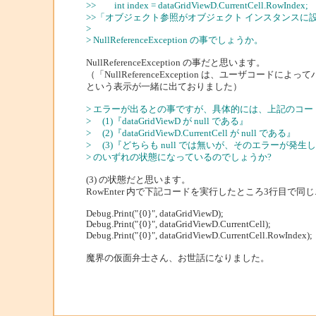
>> int index = dataGridViewD.CurrentCell.RowInd
>>「オブジェクト参照がオブジェクト インスタンスに
>
> NullReferenceException の事でしょうか。
NullReferenceException の事だと思います。
（「NullReferenceException は、ユーザコード
という表示が一緒に出ておりました）
> エラーが出るとの事ですが、具体的には、上記のコー
> (1)『dataGridViewD が null である』
> (2)『dataGridViewD.CurrentCell が null である』
> (3)『どちらも null では無いが、そのエラーが発生
> のいずれの状態になっているのでしょうか?
(3) の状態だと思います。
RowEnter 内で下記コードを実行したところ3行目で
Debug.Print("{0}", dataGridViewD);
Debug.Print("{0}", dataGridViewD.CurrentCell);
Debug.Print("{0}", dataGridViewD.CurrentCell.RowInde
魔界の仮面弁士さん、お世話になりました。