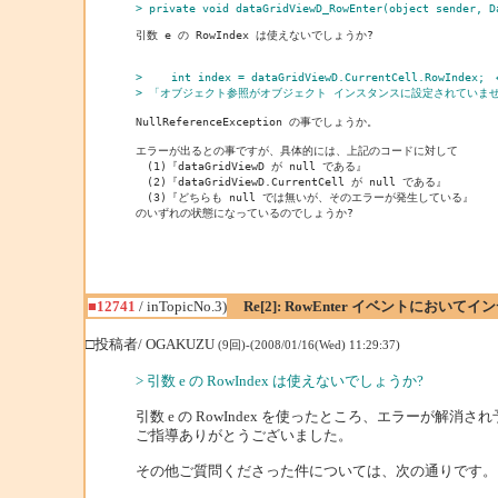
> private void dataGridViewD_RowEnter(object sender, D
引数 e の RowIndex は使えないでしょうか?

> 　　int index = dataGridViewD.CurrentCell.RowIndex
> 「オブジェクト参照がオブジェクト インスタンスに設定されていま
NullReferenceException の事でしょうか。

エラーが出るとの事ですが、具体的には、上記のコードに対して

　(1)『dataGridViewD が null である』

　(2)『dataGridViewD.CurrentCell が null である』

　(3)『どちらも null では無いが、そのエラーが発生している』

のいずれの状態になっているのでしょうか?
■12741
/ inTopicNo.3)
Re[2]: RowEnter イベントにお
□投稿者/ OGAKUZU
(9回)-(2008/01/16(Wed) 11:29:37)
> 引数 e の RowIndex は使えないでしょうか?
引数 e の RowIndex を使ったところ、エラーが解
ご指導ありがとうございました。
その他ご質問くださった件については、次の通りです。