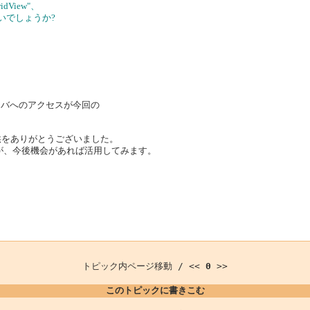
idView"、
無いでしょうか?
;
メンバへのアクセスが今回の
情報提供をありがとうございました。
すが、今後機会があれば活用してみます。
トピック内ページ移動 / <<
0
>>
このトピックに書きこむ