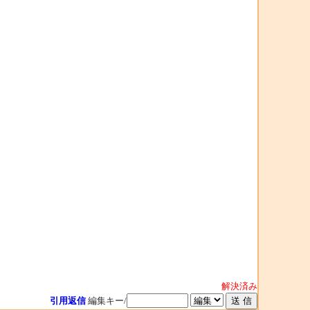
解決済み
引用返信
編集キー/