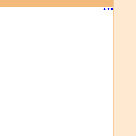
▲
▼
■