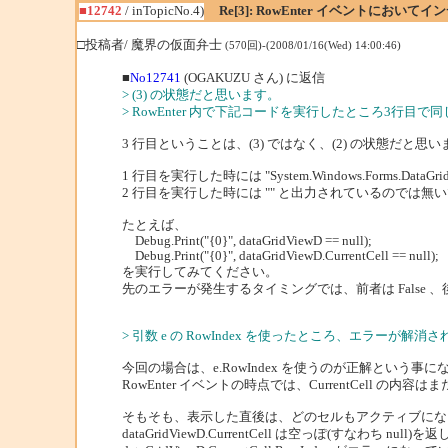
■12742
/ inTopicNo.4)
Re[3]: RowEnter イベントにお
□投稿者/ 魔界の仮面弁士
(570回)-(2008/01/16(Wed) 14:00:46)
■
No12741
(OGAKUZU さん) に返信
> (3) の状態だと思います。
> RowEnter 内で下記コードを実行したところ3行目
3 行目ということは、(3) ではなく、(2) の状態だと思
1 行目を実行した時には "System.Windows.Forms.DataGri
2 行目を実行した時には "" と出力されているのでは無
たとえば、
Debug.Print("{0}", dataGridViewD == null);
Debug.Print("{0}", dataGridViewD.CurrentCell == null);
を実行してみてください。
先のエラーが発生するタイミングでは、前者は False 、
> 引数 e の RowIndex を使ったところ、エラーが
今回の場合は、e.RowIndex を使うのが正解という事
RowEnter イベントの時点では、CurrentCell の
そもそも、表示した直後は、どのセルもアクティブにな
dataGridViewD.CurrentCell は空っぽ(すなわち null