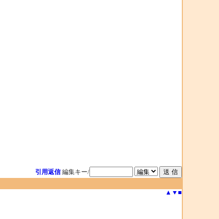
引用返信
編集キー/
▲
▼
■