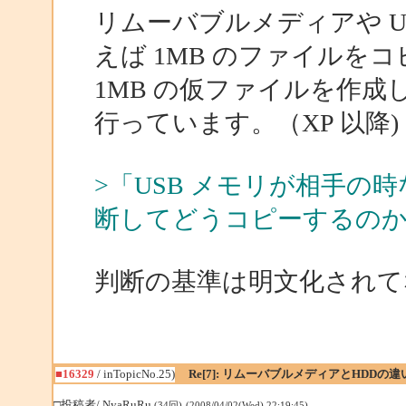
リムーバブルメディアや U
えば 1MB のファイルを
1MB の仮ファイルを作
行っています。（XP 以降)
>「USB メモリが相手
断してどうコピーするの
判断の基準は明文化されて
■16329
/ inTopicNo.25)
Re[7]: リムーバブルメディアとHDDの違
□投稿者/ NyaRuRu
(34回)-(2008/04/02(Wed) 22:19:45)