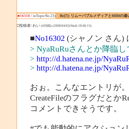
■16318
/ inTopicNo.23)
Re[7]: リムーバブルメディアとHDDの違
□投稿者/ れい
(459回)-(2008/04/02(Wed) 18:06:13)
■
No16302
(シャノン さん)
> NyaRuRuさんとか降
>
http://d.hatena.ne.jp/NyaR
>
http://d.hatena.ne.jp/NyaR
おぉ。こんなエントリが
CreateFileのフラグだとかR
コメントできそうです。
#でも能動的にアクション