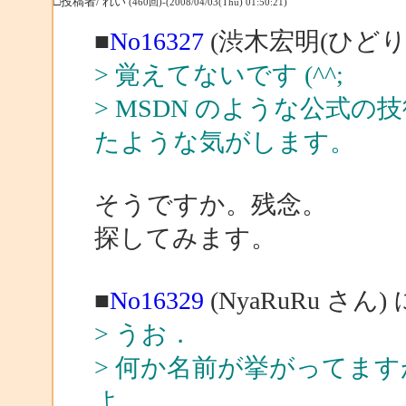
□投稿者/ れい
(460回)-(2008/04/03(Thu) 01:50:21)
■
No16327
(渋木宏明(ひどり)
> 覚えてないです (^^;
> MSDN のような公式
たような気がします。
そうですか。残念。
探してみます。
■
No16329
(NyaRuRu さん)
> うお．
> 何か名前が挙がってま
よ．