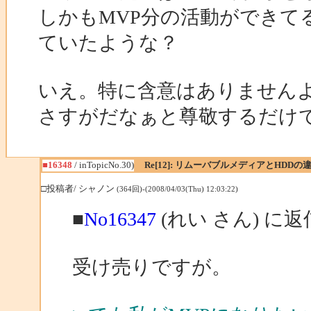
しかもMVP分の活動ができて
ていたような？
いえ。特に含意はありません
さすがだなぁと尊敬するだけ
■16348
/ inTopicNo.30)
Re[12]: リムーバブルメディアとHDDの
□投稿者/ シャノン
(364回)-(2008/04/03(Thu) 12:03:22)
■
No16347
(れい さん) に返
受け売りですが。