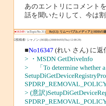
あのエントリにコメントをもら
話を聞いたりして、今は割
■16349
/ inTopicNo.31)
Re[12]: リムーバブルメディアとHDDの
□投稿者/ シャノン
(365回)-(2008/04/03(Thu) 12:08:29)
■
No16347
(れい さん) に返
> ・MSDN GetDriveInfo
> 「To determine whether a dr
SetupDiGetDeviceRegistryProp
SPDRP_REMOVAL_POLICY p
> (意訳)SetupDiGetDeviceReg
SPDRP_REMOVAL_PO