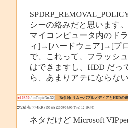
SPDRP_REMOVAL_P
シーの絡みだと思います。
マイコンピュータ内のドラ
ィ]→[ハードウェア]→[プ
で、これって、フラッシ
はできますし、HDD だ
ら、あまりアテにならな
■16350
/ inTopicNo.32)
Re[10]: リムーバブルメディアとHDDの
□投稿者/ 774RR
(150回)-(2008/04/03(Thu) 12:19:48)
ネタだけど Microsoft V