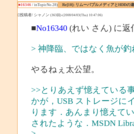
■16346
/ inTopicNo.28)
Re[10]: リムーバブルメディアとHDDの
□投稿者/ シャノン
(363回)-(2008/04/03(Thu) 10:47:06)
■
No16340
(れい さん) に返
> 神降臨、ではなく魚が
やるねぇ太公望。
>>とりあえず憶えている事例ですが
かが，USB ストレージ
ります．あんまり憶えて
されたような．MSDN Lib
>