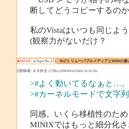
断してどうコピーするの
私のVistaはいつも同じ
(観察力がないだけ？
■16314
/ inTopicNo.22)
Re[7]: リムーバブルメディアとHDDの違
□投稿者/ ネタ好き
(27回)-(2008/04/02(Wed) 16:26:39)
>#よく動いてるなぁと…
>#カーネルモードで文字
同感。いくら移植性のため
MINIXではもっと細分化