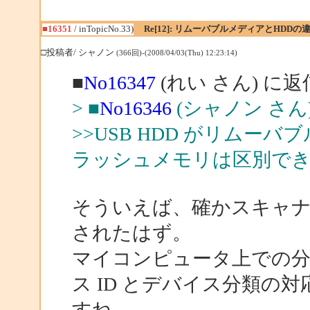
■16351
/ inTopicNo.33)
Re[12]: リムーバブルメディアとHDDの
□投稿者/ シャノン
(366回)-(2008/04/03(Thu) 12:23:14)
■
No16347
(れい さん) に返
> ■
No16346
(シャノン さん
>>USB HDD がリムーバ
ラッシュメモリは区別で
そういえば、確かスキャ
されたはず。
マイコンピュータ上での
ス ID とデバイス分類の
すね。