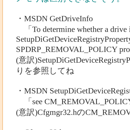
・MSDN GetDriveInfo
「To determine whether a drive is
SetupDiGetDeviceRegistryProperty
SPDRP_REMOVAL_POLICY prop
(意訳)SetupDiGetDeviceRegis
りを参照してね
・MSDN SetupDiGetDeviceRegist
「see CM_REMOVAL_POLICY_*
(意訳)Cfgmgr32.hのCM_REM