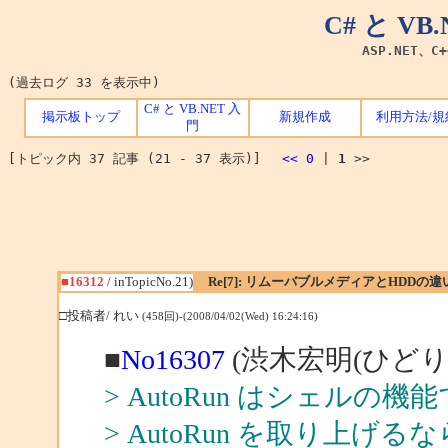
C# と V
ASP.NET、C
(過去ログ 33 を表示中)
C# と VB.NET 入
掲示板トップ
新規作成
利用方法/規
門
[トピック内 37 記事 (21 - 37 表示)]
<<
0
|
1
>>
■16312
/ inTopicNo.21)
Re[7]: リムーバブルメディアとHDDの違
□投稿者/ れい
(458回)-(2008/04/02(Wed) 16:24:16)
■
No16307
(渋木宏明(ひどり)
> AutoRun はシェルの機
> AutoRun を取り上げるなら