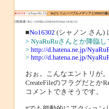
■16318
/ inTopicNo.23)
Re[7]: リムーバブルメディアとHDDの違
□投稿者/ れい
(459回)-(2008/04/02(Wed) 18:06:13)
■
No16302
(シャノン さん)
> NyaRuRuさんとか降
>
http://d.hatena.ne.jp/NyaR
>
http://d.hatena.ne.jp/NyaR
おぉ。こんなエントリが
CreateFileのフラグだとかR
コメントできそうです。
#でも能動的にアクション