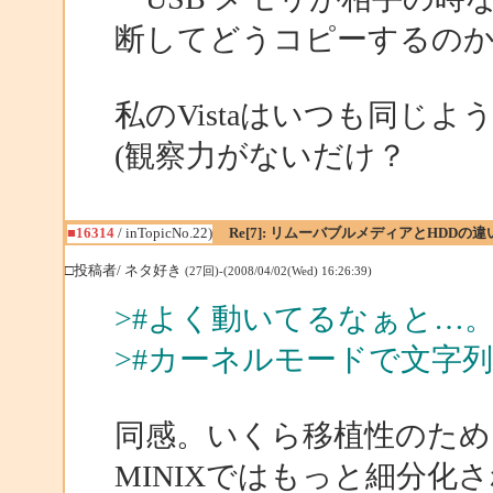
断してどうコピーするの
私のVistaはいつも同じ
(観察力がないだけ？
■16314
/ inTopicNo.22)
Re[7]: リムーバブルメディアとHDDの違
□投稿者/ ネタ好き
(27回)-(2008/04/02(Wed) 16:26:39)
>#よく動いてるなぁと…
>#カーネルモードで文字
同感。いくら移植性のため
MINIXではもっと細分化