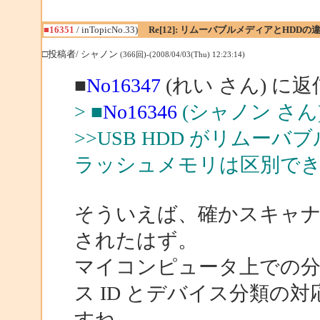
■16351
/ inTopicNo.33)
Re[12]: リムーバブルメディアとHDDの
□投稿者/ シャノン
(366回)-(2008/04/03(Thu) 12:23:14)
■
No16347
(れい さん) に返
> ■
No16346
(シャノン さん
>>USB HDD がリムーバ
ラッシュメモリは区別で
そういえば、確かスキャ
されたはず。
マイコンピュータ上での
ス ID とデバイス分類の
すね。