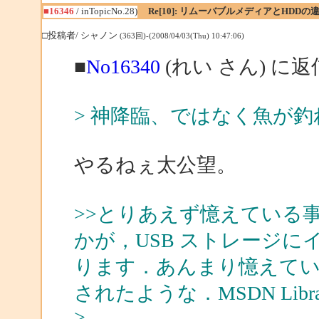
■16346
/ inTopicNo.28)
Re[10]: リムーバブルメディアとHDDの
□投稿者/ シャノン
(363回)-(2008/04/03(Thu) 10:47:06)
■
No16340
(れい さん) に返
> 神降臨、ではなく魚が
やるねぇ太公望。
>>とりあえず憶えている事例ですが
かが，USB ストレージ
ります．あんまり憶えて
されたような．MSDN Lib
>