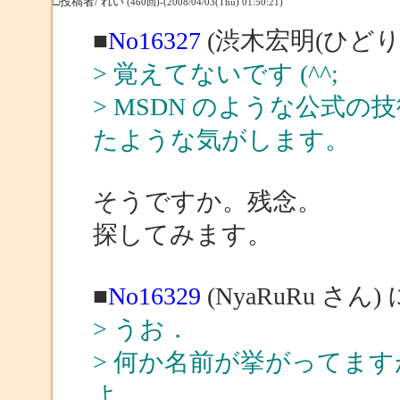
□投稿者/ れい
(460回)-(2008/04/03(Thu) 01:50:21)
■
No16327
(渋木宏明(ひどり)
> 覚えてないです (^^;
> MSDN のような公式
たような気がします。
そうですか。残念。
探してみます。
■
No16329
(NyaRuRu さん)
> うお．
> 何か名前が挙がってま
よ．