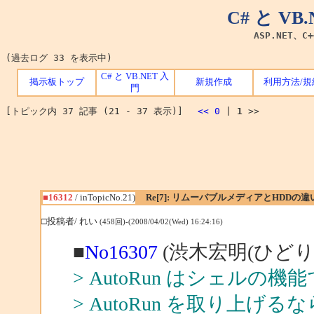
C# と V
ASP.NET、C
(過去ログ 33 を表示中)
C# と VB.NET 入
掲示板トップ
新規作成
利用方法/規
門
[トピック内 37 記事 (21 - 37 表示)]
<<
0
|
1
>>
■16312
/ inTopicNo.21)
Re[7]: リムーバブルメディアとHDDの違
□投稿者/ れい
(458回)-(2008/04/02(Wed) 16:24:16)
■
No16307
(渋木宏明(ひどり)
> AutoRun はシェルの機
> AutoRun を取り上げるなら