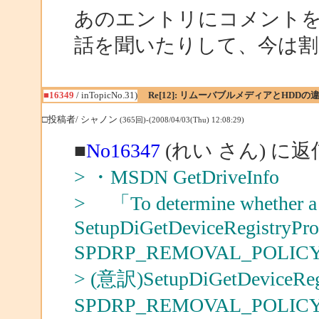
あのエントリにコメントをもら
話を聞いたりして、今は割
■16349
/ inTopicNo.31)
Re[12]: リムーバブルメディアとHDDの
□投稿者/ シャノン
(365回)-(2008/04/03(Thu) 12:08:29)
■
No16347
(れい さん) に返
> ・MSDN GetDriveInfo
> 「To determine whether a dr
SetupDiGetDeviceRegistryProp
SPDRP_REMOVAL_POLICY p
> (意訳)SetupDiGetDeviceReg
SPDRP_REMOVAL_PO