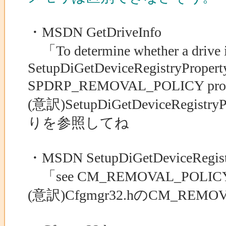
・MSDN GetDriveInfo
「To determine whether a drive is
SetupDiGetDeviceRegistryProperty
SPDRP_REMOVAL_POLICY prop
(意訳)SetupDiGetDeviceRegis
りを参照してね
・MSDN SetupDiGetDeviceRegist
「see CM_REMOVAL_POLICY_*
(意訳)Cfgmgr32.hのCM_REM