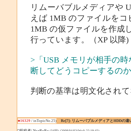
リムーバブルメディアや U
えば 1MB のファイルを
1MB の仮ファイルを作
行っています。（XP 以降)
>「USB メモリが相手
断してどうコピーするの
判断の基準は明文化されて
■16329
/ inTopicNo.25)
Re[7]: リムーバブルメディアとHDDの違
□投稿者/ NyaRuRu
(34回)-(2008/04/02(Wed) 22:19:45)