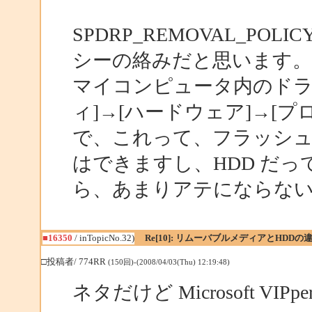
SPDRP_REMOVAL_P
シーの絡みだと思います。
マイコンピュータ内のドラ
ィ]→[ハードウェア]→[プ
で、これって、フラッシ
はできますし、HDD だ
ら、あまりアテにならな
■16350
/ inTopicNo.32)
Re[10]: リムーバブルメディアとHDDの
□投稿者/ 774RR
(150回)-(2008/04/03(Thu) 12:19:48)
ネタだけど Microsoft V