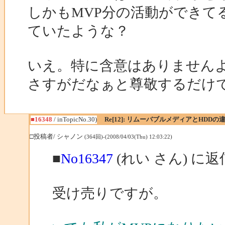
しかもMVP分の活動ができて
ていたような？
いえ。特に含意はありません
さすがだなぁと尊敬するだけ
■16348
/ inTopicNo.30)
Re[12]: リムーバブルメディアとHDDの
□投稿者/ シャノン
(364回)-(2008/04/03(Thu) 12:03:22)
■
No16347
(れい さん) に返
受け売りですが。