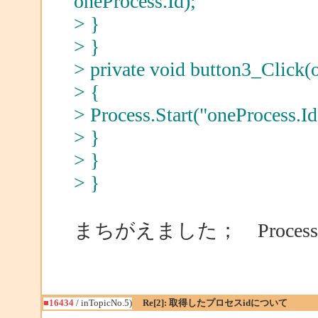
oneProcess.Id);
> }
> }
> private void button3_Click(o
> {
> Process.Start("oneProcess.Id
> }
> }
> }
まちがえました； Process.St
■16434
/ inTopicNo.5)
Re[2]: 取得したプロセスidについて