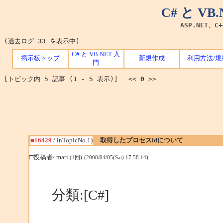
C# と V
ASP.NET、C
(過去ログ 33 を表示中)
C# と VB.NET 入
掲示板トップ
新規作成
利用方法/規
門
[トピック内 5 記事 (1 - 5 表示)] <<
0
>>
■16429
/ inTopicNo.1)
取得したプロセスidについて
□投稿者/ mari
(1回)-(2008/04/05(Sat) 17:58:14)
分類:[C#]