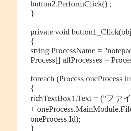
button2.PerformClick() ;
}
private void button1_Click(obj
{
string ProcessName = "notepa
Process[] allProcesses = Pro
foreach (Process oneProcess in
{
richTextBox1.Text = 
+ oneProcess.MainModule
oneProcess.Id);
}