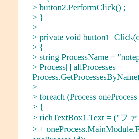
> button2.PerformClick() ;
> }
>
> private void button1_Click(o
> {
> string ProcessName = "note
> Process[] allProcesses =
Process.GetProcessesByName
>
> foreach (Process oneProcess 
> {
> richTextBox1.Text =
> + oneProcess.MainModu