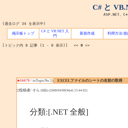
C# と V
ASP.NET、C
(過去ログ 34 を表示中)
C# と VB.NET 入
掲示板トップ
新規作成
利用方法/規
門
[トピック内 8 記事 (1 - 8 表示)] <<
0
>>
■16679
/ inTopicNo.1)
EXCELファイルのシートの名前の取得
□投稿者/ そら
(8回)-(2008/04/09(Wed) 15:44:02)
分類:[.NET 全般]