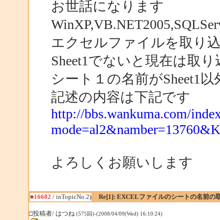
お世話になります
WinXP,VB.NET2005,SQL
エクセルファイルを取り
Sheet1でないと現在は取
シート１の名前がSheet
記述の内容は下記です
http://bbs.wankuma.com/index
mode=al2&namber=13760&
よろしくお願いします
■16682
/ inTopicNo.2)
Re[1]: EXCELファイルのシートの名前の
□投稿者/ はつね
(575回)-(2008/04/09(Wed) 16:10:24)