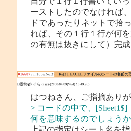
自分で１行１行書いていっ
ーストしたのでなければ
ドであったりネットで拾
れば、その１行１行が何を
の有無は抜きにして）完成
■16687
/ inTopicNo.3)
Re[2]: EXCELファイルのシートの名前の
□投稿者/ そら
(9回)-(2008/04/09(Wed) 16:49:26)
はつねさん、ご指摘あり
> コードの中で、[Shee
何を意味するのでしょう
上記の指定はシート名を指