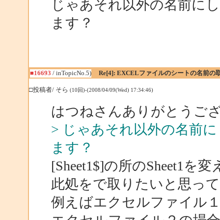
じゃあそれ以外の名前に
ます？
■16693
/ inTopicNo.5)
Re[4]: EXCELファイルのシートの名前の
□投稿者/ そら
(10回)-(2008/04/09(Wed) 17:34:46)
はつねさんありがとうご
> じゃあそれ以外の名前
ます？
[Sheet1$]の所のShe
此処をで取りたいと思っ
例えばエクセルファイル１の