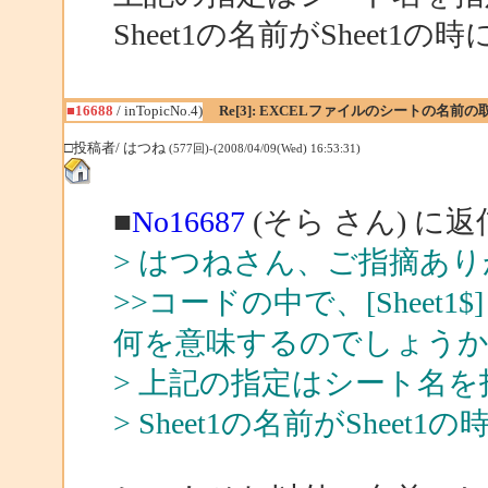
Sheet1の名前がSheet
■16688
/ inTopicNo.4)
Re[3]: EXCELファイルのシートの名前の
□投稿者/ はつね
(577回)-(2008/04/09(Wed) 16:53:31)
■
No16687
(そら さん) に返
> はつねさん、ご指摘あ
>>コードの中で、[Shee
何を意味するのでしょう
> 上記の指定はシート名
> Sheet1の名前がShe