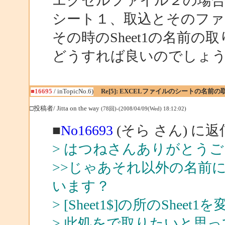
エクセルファイル２の場合、
シート１、取込とそのフ
その時のSheet1の名前
どうすれば良いのでしょ
■16695
/ inTopicNo.6)
Re[5]: EXCELファイルのシートの名前の
□投稿者/ Jitta on the way
(78回)-(2008/04/09(Wed) 18:12:02)
■
No16693
(そら さん) に返
> はつねさんありがとう
>>じゃあそれ以外の名前
います？
> [Sheet1$]の所のSh
> 此処をで取りたいと思