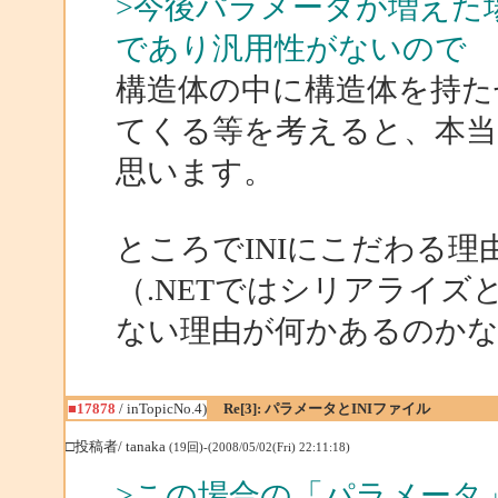
>今後パラメータが増えた
であり汎用性がないので
構造体の中に構造体を持た
てくる等を考えると、本当
思います。
ところでINIにこだわる
（.NETではシリアライ
ない理由が何かあるのか
■17878
/ inTopicNo.4)
Re[3]: パラメータとINIファイル
□投稿者/ tanaka
(19回)-(2008/05/02(Fri) 22:11:18)
>この場合の「パラメータ