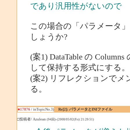
であり汎用性がないので
この場合の「パラメータ」
しょうか?
(案1) DataTable の 
して保持する形式にする。
(案2) リフレクションで
る。
■17876
/ inTopicNo.3)
Re[2]: パラメータとINIファイル
□投稿者/ Azulean
(94回)-(2008/05/02(Fri) 21:29:51)