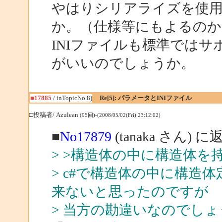
やはりシリアライズを使
か。（仕様等にもよるの
INIファイルも標準ではサ
がいいのでしょうか。
■17885
/ inTopicNo.8)
Re[5]: パラメータとINIファイル
□投稿者/ Azulean
(95回)-(2008/05/02(Fri) 23:12:02)
■
No17879
(tanaka さん) に
> >構造体の中に構造体を
> c#で構造体の中に構造
来ないと思ったのですが
> 当方の勘違いなのでしょ