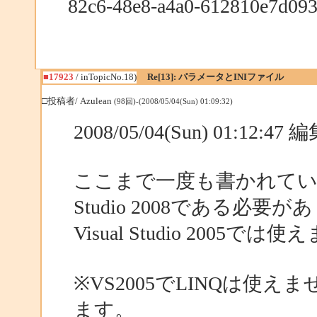
82c6-48e8-a4a0-612810e7d09
■17923
/ inTopicNo.18)
Re[13]: パラメータとINIファイル
□投稿者/ Azulean
(98回)-(2008/05/04(Sun) 01:09:32)
2008/05/04(Sun) 01:12:4
ここまで一度も書かれていませ
Studio 2008である必要
Visual Studio 200
※VS2005でLINQは使
ます。