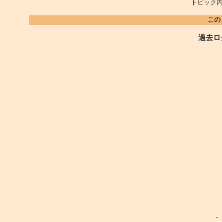
トピック内
この
過去ロ