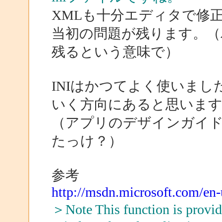
XMLも十分エディタで修正
当初の問題が残ります。（
残るという意味で）
INIはかつてよく使いま
いく方向にあると思いま
（アプリのデザインガイ
たっけ？）
参考
http://msdn.microsoft.com/en
＞Note This function is provide