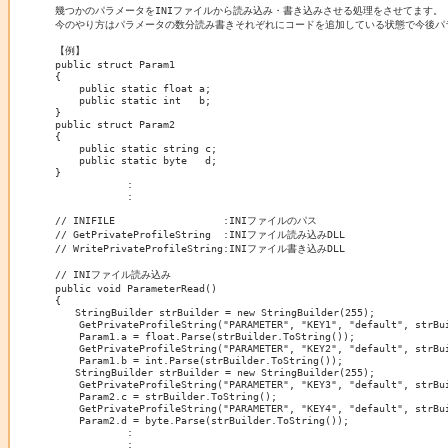
幾つかのパラメータをINIファイルから読み込み・書き込みさせる処理をさせてます。

今のやり方はパラメータの数分読み書きそれぞれにコードを追加している状態で今後パラ
【例】

public struct Param1

{

    public static float a;

    public static int   b; 

}

public struct Param2

{

    public static string c;

    public static byte   d; 

}

            :

            :

// INIFILE                  :INIファイルのパス

// GetPrivateProfileString  :INIファイル読み込みDLL

// WritePrivateProfileString:INIファイル書き込みDLL

// INIファイル読み込み

public void ParameterRead()

{

　　StringBuilder strBuilder = new StringBuilder(255);

    GetPrivateProfileString("PARAMETER", "KEY1", "default", strBui
    Param1.a = float.Parse(strBuilder.ToString());

    GetPrivateProfileString("PARAMETER", "KEY2", "default", strBui
    Param1.b = int.Parse(strBuilder.ToString());

　　StringBuilder strBuilder = new StringBuilder(255);

    GetPrivateProfileString("PARAMETER", "KEY3", "default", strBui
    Param2.c = strBuilder.ToString();

    GetPrivateProfileString("PARAMETER", "KEY4", "default", strBui
    Param2.d = byte.Parse(strBuilder.ToString());

            :

            :
