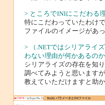
> ところでINIにこだわ
特にこだわっていたわけで
ファイルのイメージがあ
> （.NETではシリアラ
わない理由が何かあるの
シリアライズの存在を知
調べてみようと思います
教えていただけますと助
■17879
/ inTopicNo.5)
Re[4]: パラメータとINIファイル