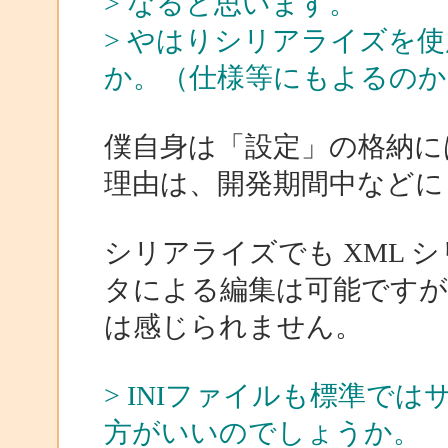
> なると思います。
> やはりシリアライズを
か。（仕様等にもよるの
僕自身は「設定」の格納に
理由は、開発期間中などに
シリアライズでも XML
タによる編集は可能ですが
は感じられません。
> INIファイルも標準で
方がいいのでしょうか。