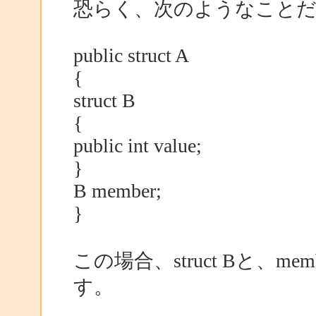
恐らく、次のようなこと
public struct A
{
struct B
{
public int value;
}
B member;
}
この場合、struct Bと、me
す。