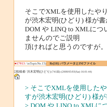
そこでXMLを使用したや
が渋木宏明(ひどり) 様が
DOM や LINQ to X
ませんのでご説明
頂ければと思うのですが
■17913
/ inTopicNo.15)
Re[10]: パラメータとINIファイル
□投稿者/ 渋木宏明(ひどり)
(741回)-(2008/05/03(Sat) 16:01:44)
> そこでXMLを使用し
すが渋木宏明(ひどり) 様
> DOM や LINQ to