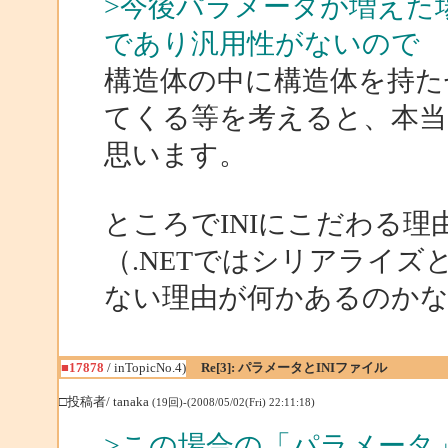
>今後パラメータが増えた
であり汎用性がないので
構造体の中に構造体を持た
てくる等を考えると、本当
思います。
ところでINIにこだわる
（.NETではシリアライ
ない理由が何かあるのか
■17878
/ inTopicNo.4)
Re[3]: パラメータとINIファイル
□投稿者/ tanaka
(19回)-(2008/05/02(Fri) 22:11:18)
>この場合の「パラメータ