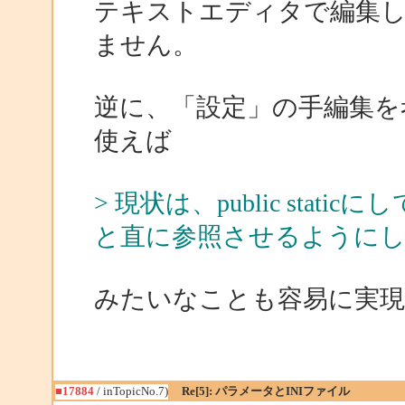
テキストエディタで編集
ません。
逆に、「設定」の手編集を
使えば
> 現状は、public static
と直に参照させるように
みたいなことも容易に実
■17884
/ inTopicNo.7)
Re[5]: パラメータとINIファイル