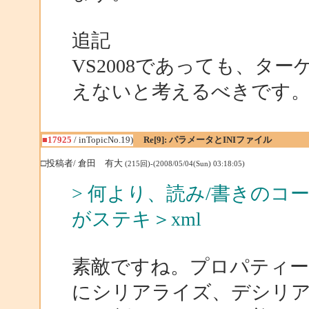
追記
VS2008であっても、ターゲット
えないと考えるべきです
■17925
/ inTopicNo.19)
Re[9]: パラメータとINIファイル
□投稿者/ 倉田 有大
(215回)-(2008/05/04(Sun) 03:18:05)
> 何より、読み/書きの
がステキ＞xml
素敵ですね。プロパティー
にシリアライズ、デシリ