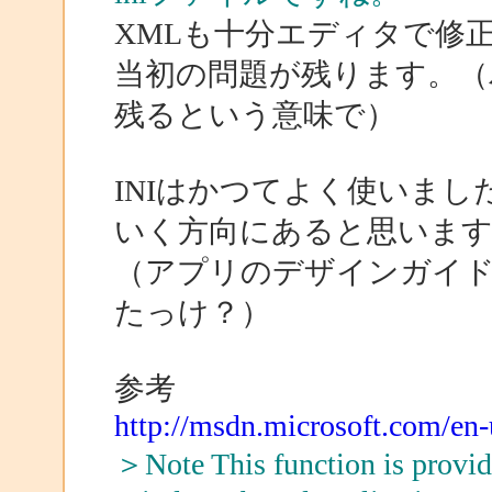
XMLも十分エディタで修正
当初の問題が残ります。（
残るという意味で）
INIはかつてよく使いま
いく方向にあると思いま
（アプリのデザインガイ
たっけ？）
参考
http://msdn.microsoft.com/en
＞Note This function is provide