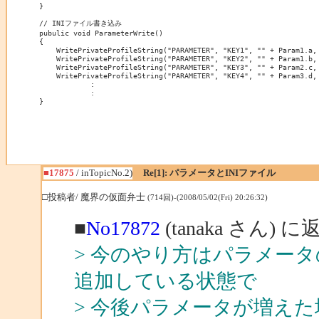
}

// INIファイル書き込み

pubulic void ParameterWrite()

{

    WritePrivateProfileString("PARAMETER", "KEY1", "" + Param1.a, 
    WritePrivateProfileString("PARAMETER", "KEY2", "" + Param1.b, 
    WritePrivateProfileString("PARAMETER", "KEY3", "" + Param2.c, 
    WritePrivateProfileString("PARAMETER", "KEY4", "" + Param3.d, 
            :

            :

}
■17875
/ inTopicNo.2)
Re[1]: パラメータとINIファイル
□投稿者/ 魔界の仮面弁士
(714回)-(2008/05/02(Fri) 20:26:32)
■
No17872
(tanaka さん) に
> 今のやり方はパラメー
追加している状態で
> 今後パラメータが増え