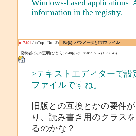
Windows-based applications. Ap
information in the registry.
■17894
/ inTopicNo.13)
Re[8]: パラメータとINIファイル
□投稿者/ 渋木宏明(ひどり)
(740回)-(2008/05/03(Sat) 08:56:46)
>テキストエディターで設
ファイルですね。
旧版との互換とかの要件がある
り、読み書き用のクラスを自
るのかな？