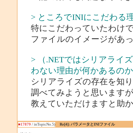
> ところでINIにこだわ
特にこだわっていたわけで
ファイルのイメージがあ
> （.NETではシリアラ
わない理由が何かあるの
シリアライズの存在を知
調べてみようと思います
教えていただけますと助
■17879
/ inTopicNo.5)
Re[4]: パラメータとINIファイル