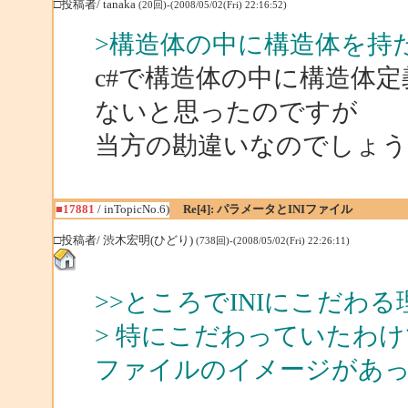
□投稿者/ tanaka
(20回)-(2008/05/02(Fri) 22:16:52)
>構造体の中に構造体を持
c#で構造体の中に構造体
ないと思ったのですが
当方の勘違いなのでしょ
■17881
/ inTopicNo.6)
Re[4]: パラメータとINIファイル
□投稿者/ 渋木宏明(ひどり)
(738回)-(2008/05/02(Fri) 22:26:11)
>>ところでINIにこだわ
> 特にこだわっていたわけ
ファイルのイメージがあ