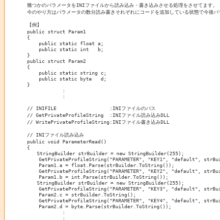
幾つかのパラメータをINIファイルから読み込み・書き込みさせる処理をさせてます。

今のやり方はパラメータの数分読み書きそれぞれにコードを追加している状態で今後パラ
【例】

public struct Param1

{

    public static float a;

    public static int   b; 

}

public struct Param2

{

    public static string c;

    public static byte   d; 

}

            :

            :

// INIFILE                  :INIファイルのパス

// GetPrivateProfileString  :INIファイル読み込みDLL

// WritePrivateProfileString:INIファイル書き込みDLL

// INIファイル読み込み

public void ParameterRead()

{

　　StringBuilder strBuilder = new StringBuilder(255);

    GetPrivateProfileString("PARAMETER", "KEY1", "default", strBui
    Param1.a = float.Parse(strBuilder.ToString());

    GetPrivateProfileString("PARAMETER", "KEY2", "default", strBui
    Param1.b = int.Parse(strBuilder.ToString());

　　StringBuilder strBuilder = new StringBuilder(255);

    GetPrivateProfileString("PARAMETER", "KEY3", "default", strBui
    Param2.c = strBuilder.ToString();

    GetPrivateProfileString("PARAMETER", "KEY4", "default", strBui
    Param2.d = byte.Parse(strBuilder.ToString());

            :

            :
