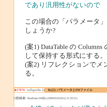
であり汎用性がないので
この場合の「パラメータ」
しょうか?
(案1) DataTable の 
して保持する形式にする。
(案2) リフレクションで
る。
■17876
/ inTopicNo.3)
Re[2]: パラメータとINIファイル
□投稿者/ Azulean
(94回)-(2008/05/02(Fri) 21:29:51)