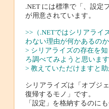
.NET には標準で「、設定フ
が用意されています。
>>（.NETではシリアラ
わない理由が何かあるの
> シリアライズの存在を
ろ調べてみようと思いま
> 教えていただけますと
シリアライズは「オブジ
復帰するモノ」です。
「設定」を格納するのにも