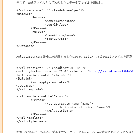
そこで、xmlファイルとして次のようなデータファイルを用意し、

<?xml version="1.0" standalone="yes"?>

<DataSet>

	<Person>

		<name>Taro</name>

		<age>18</age>

	</Person>

	<Person>

		<name>Ziro</name>

		<age>20</age>

	</Person>

</DataSet>

XmlDataSourceは属性のみ認識するようなので、xsltとして次のxslファイルを用意
<?xml version="1.0" encoding="UTF-8" ?>

<xsl:stylesheet version="1.0" xmlns:xsl="
http://www.w3.org/1999/X
<xsl:template match="/DataSet">

<DataSet>

	<xsl:apply-templates/>

</DataSet>

</xsl:template>

<xsl:template match="Person">

	<Person>

		<xsl:attribute name="name">

			<xsl:value-of select="name"/>

		</xsl:attribute>

	</Person>

</xsl:template>

</xsl:stylesheet>

変換してやると、ちゃんとプルダウンメニューにTaro、Ziroが表示されるようになりま