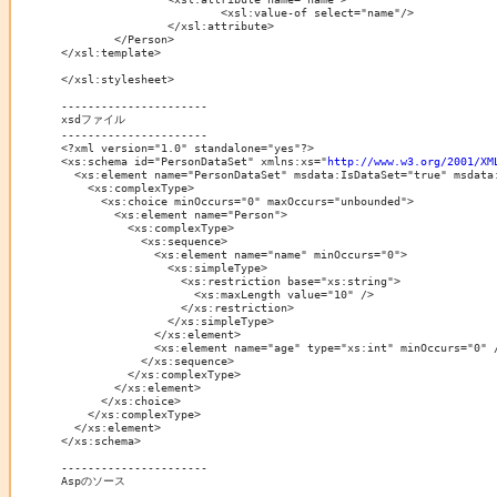
			<xsl:value-of select="name"/>

		</xsl:attribute>

	</Person>

</xsl:template>

</xsl:stylesheet>

----------------------

xsdファイル

----------------------

<?xml version="1.0" standalone="yes"?>

<xs:schema id="PersonDataSet" xmlns:xs="
http://www.w3.org/2001/XM
  <xs:element name="PersonDataSet" msdata:IsDataSet="true" msdata:
    <xs:complexType>

      <xs:choice minOccurs="0" maxOccurs="unbounded">

        <xs:element name="Person">

          <xs:complexType>

            <xs:sequence>

              <xs:element name="name" minOccurs="0">

                <xs:simpleType>

                  <xs:restriction base="xs:string">

                    <xs:maxLength value="10" />

                  </xs:restriction>

                </xs:simpleType>

              </xs:element>

              <xs:element name="age" type="xs:int" minOccurs="0" /
            </xs:sequence>

          </xs:complexType>

        </xs:element>

      </xs:choice>

    </xs:complexType>

  </xs:element>

</xs:schema>

----------------------

Aspのソース

----------------------
