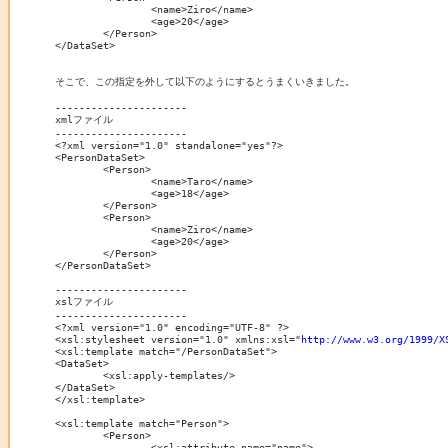
		<name>Ziro</name>

		<age>20</age>

	</Person>

</DataSet>

そこで、この指定を外して以下のようにするとうまくいきました。

----------------------

xmlファイル

----------------------

<?xml version="1.0" standalone="yes"?>

<PersonDataSet>

	<Person>

		<name>Taro</name>

		<age>18</age>

	</Person>

	<Person>

		<name>Ziro</name>

		<age>20</age>

	</Person>

</PersonDataSet>

----------------------

xslファイル

----------------------

<?xml version="1.0" encoding="UTF-8" ?>

<xsl:stylesheet version="1.0" xmlns:xsl="
http://www.w3.org/1999/X
<xsl:template match="/PersonDataSet">

<DataSet>

	<xsl:apply-templates/>

</DataSet>

</xsl:template>

<xsl:template match="Person">

	<Person>

		<xsl:attribute name="name">
