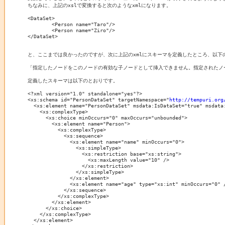
ちなみに、上記のxslで変換すると次のようなxmlになります。

<DataSet>

        <Person name="Taro"/>

        <Person name="Ziro"/>

</DataSet>

と、ここまでは良かったのですが、次に上記のxmlにスキーマを定義したところ、以下
「指定したノードをこのノードの有効な子ノードとして挿入できません。指定されたノー
定義したスキーマは以下のとおりです。

<?xml version="1.0" standalone="yes"?>

<xs:schema id="PersonDataSet" targetNamespace="
http://tempuri.org
  <xs:element name="PersonDataSet" msdata:IsDataSet="true" msdata:
    <xs:complexType>

      <xs:choice minOccurs="0" maxOccurs="unbounded">

        <xs:element name="Person">

          <xs:complexType>

            <xs:sequence>

              <xs:element name="name" minOccurs="0">

                <xs:simpleType>

                  <xs:restriction base="xs:string">

                    <xs:maxLength value="10" />

                  </xs:restriction>

                </xs:simpleType>

              </xs:element>

              <xs:element name="age" type="xs:int" minOccurs="0" /
            </xs:sequence>

          </xs:complexType>

        </xs:element>

      </xs:choice>

    </xs:complexType>

  </xs:element>
