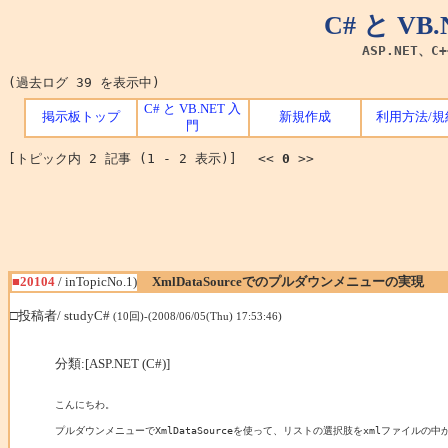
C# と V
ASP.NET、C
(過去ログ 39 を表示中)
C# と VB.NET 入
掲示板トップ
新規作成
利用方法/規
門
[トピック内 2 記事 (1 - 2 表示)] <<
0
>>
■20104
/ inTopicNo.1)
XmlDataSourceでのプルダウンメニューの実現
□投稿者/ studyC#
(10回)-(2008/06/05(Thu) 17:53:46)
分類:[ASP.NET (C#)]
こんにちわ。

プルダウンメニューでXmlDataSourceを使って、リストの選択肢をxmlファイル