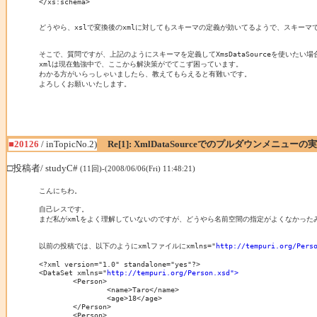
</xs:schema>

どうやら、xslで変換後のxmlに対してもスキーマの定義が効いてるようで、スキーマ
そこで、質問ですが、上記のようにスキーマを定義してXmsDataSourceを使いたい
xmlは現在勉強中で、ここから解決策がでてこず困っています。

わかる方がいらっしゃいましたら、教えてもらえると有難いです。

よろしくお願いいたします。
■20126
/ inTopicNo.2)
Re[1]: XmlDataSourceでのプルダウンメニューの
□投稿者/ studyC#
(11回)-(2008/06/06(Fri) 11:48:21)
こんにちわ。

自己レスです。

まだ私がxmlをよく理解していないのですが、どうやら名前空間の指定がよくなかったみ
以前の投稿では、以下のようにxmlファイルにxmlns="
http://tempuri.org/Pers
<?xml version="1.0" standalone="yes"?>

<DataSet xmlns="
http://tempuri.org/Person.xsd">
	<Person>

		<name>Taro</name>

		<age>18</age>

	</Person>

	<Person>
