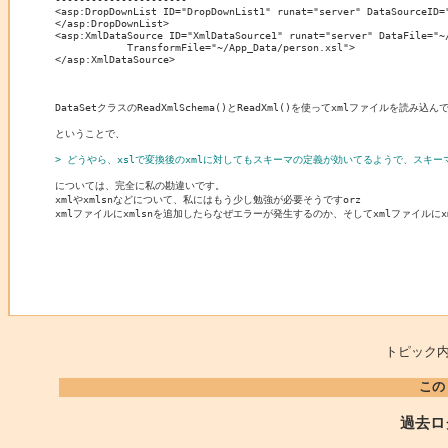
<asp:DropDownList ID="DropDownList1" runat="server" DataSourceID=
</asp:DropDownList>

<asp:XmlDataSource ID="XmlDataSource1" runat="server" DataFile="~/
            TransformFile="~/App_Data/person.xsl">

</asp:XmlDataSource>

DataSetクラスのReadXmlSchema()とReadXml()を使ってxmlファイル
ということで、

> どうやら、xslで変換後のxmlに対してもスキーマの定義が効いてるようで、スキ
については、完全に私の勘違いです。

xmlやxmlsnなどについて、私にはもう少し勉強が必要そうですorz

xmlファイルにxmlsnを追加したらなぜエラーが発生するのか、そしてxmlファイル
トピック内
この
過去ロ