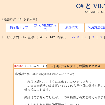
C# と V
ASP.NET、C
(過去ログ 40 を表示中)
C# と VB.NET 入
掲示板トップ
新規作成
利用方法/規
門
[トピック内 142 記事 (141 - 142 表示)]
<<
0
|
1
|
2
|
3
■20825
/ inTopicNo.141)
Re[54]: ディレクトリの排他アクセス
□投稿者/ れい
(669回)-(2008/06/17(Tue) 13:31:43)
これ以上調べてもすぐには出てこないでしょうし、
このまま未解決のまま置いておくのも見た目に気持ち悪い
解決済みにします。
結論はでませんでしたが、二つ可能性が有力と考えられま
・もしかしたら歴史的事情かもしれない。