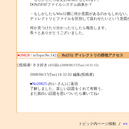
DOSのFATファイルシステム由来か？
・もしかしたらWin32層に何か意図があるのかもしれない
ディレクトリとファイルを区別して扱わせたいという意図
何か見つけたり分かったりしたら報告します。
長々とありがとうございました。
■20828
/ inTopicNo.142)
Re[55]: ディレクトリの排他アクセス
□投稿者/ ネタ好き
(455回)-(2008/06/17(Tue) 14:31:15)
2008/06/17(Tue) 14:32:02 編集(投稿者)
■
No20825
(れい さん) に返信
了解しました。楽しい話題をくれて有難う。
また面白い話題を思いついたら書いてね♪
トピック内ページ移動 /
<<