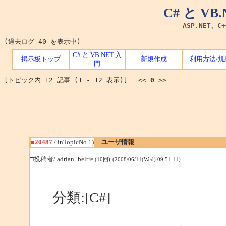
C# と V
ASP.NET、C
(過去ログ 40 を表示中)
C# と VB.NET 入
掲示板トップ
新規作成
利用方法/規
門
[トピック内 12 記事 (1 - 12 表示)] <<
0
>>
■20487
/ inTopicNo.1)
ユーザ情報
□投稿者/ adrian_beltre
(10回)-(2008/06/11(Wed) 09:51:11)
分類:[C#]