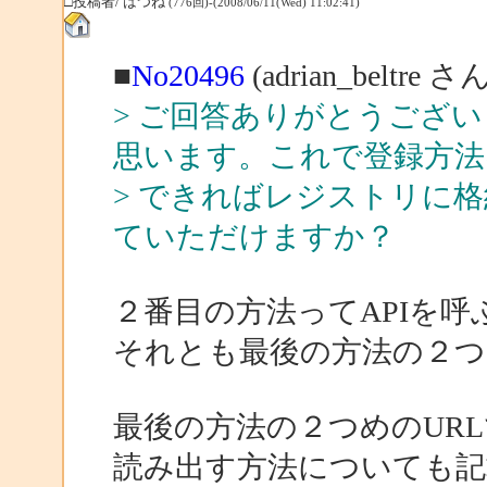
□投稿者/ はつね
(776回)-(2008/06/11(Wed) 11:02:41)
■
No20496
(adrian_beltre
> ご回答ありがとうござ
思います。これで登録方法
> できればレジストリに
ていただけますか？
２番目の方法ってAPIを呼
それとも最後の方法の２つ
最後の方法の２つめのUR
読み出す方法についても