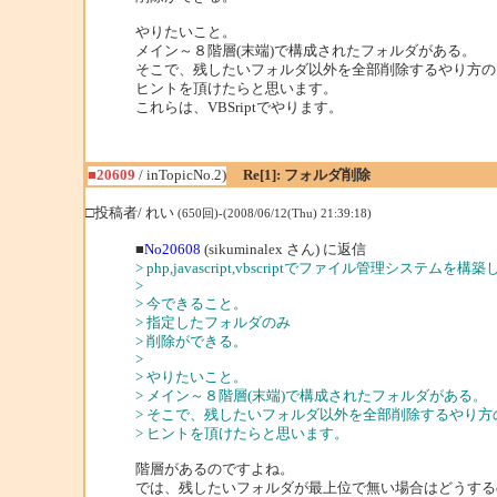
やりたいこと。
メイン～８階層(末端)で構成されたフォルダがある。
そこで、残したいフォルダ以外を全部削除するやり方の
ヒントを頂けたらと思います。
これらは、VBSriptでやります。
■20609
/ inTopicNo.2)
Re[1]: フォルダ削除
□投稿者/ れい
(650回)-(2008/06/12(Thu) 21:39:18)
■
No20608
(sikuminalex さん) に返信
> php,javascript,vbscriptでファイル管理システムを
>
> 今できること。
> 指定したフォルダのみ
> 削除ができる。
>
> やりたいこと。
> メイン～８階層(末端)で構成されたフォルダがある。
> そこで、残したいフォルダ以外を全部削除するやり方
> ヒントを頂けたらと思います。
階層があるのですよね。
では、残したいフォルダが最上位で無い場合はどうする