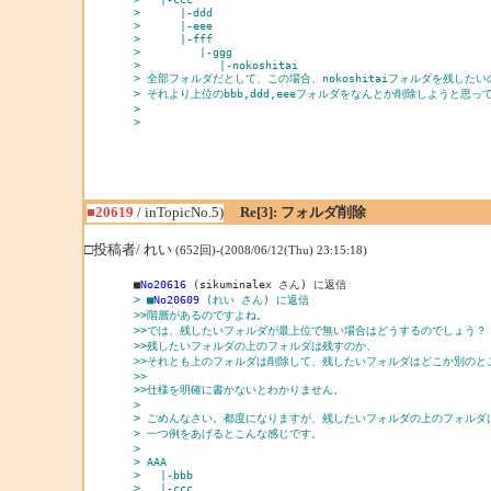
>      |-ddd
>      |-eee
>      |-fff
>         |-ggg
>            |-nokoshitai
> 全部フォルダだとして、この場合、nokoshitaiフォルダを残したい
> それより上位のbbb,ddd,eeeフォルダをなんとか削除しようと思っ
> 
> 
■20619
/ inTopicNo.5)
Re[3]: フォルダ削除
□投稿者/ れい
(652回)-(2008/06/12(Thu) 23:15:18)
■
No20616
> ■
No20609
 (れい さん) に返信
>>階層があるのですよね。
>>では、残したいフォルダが最上位で無い場合はどうするのでしょう？
>>残したいフォルダの上のフォルダは残すのか、
>>それとも上のフォルダは削除して、残したいフォルダはどこか別のと
>>
>>仕様を明確に書かないとわかりません。
> 
> ごめんなさい。都度になりますが、残したいフォルダの上のフォルダ
> 一つ例をあげるとこんな感じです。
> 
> AAA
>   |-bbb
>   |-ccc