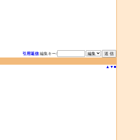
引用返信
編集キー/
▲
▼
■