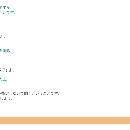
ですが、
たいです。
ん。
全削除！
Kですよ。
た上
_DELETEを指定しないで開くということです。
しょう。