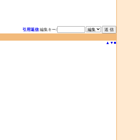
引用返信
編集キー/
▲
▼
■