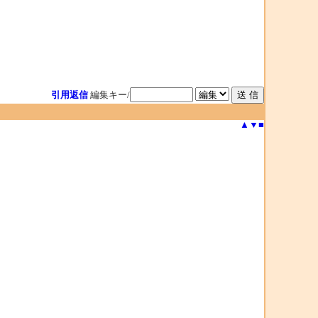
引用返信
編集キー/
▲
▼
■