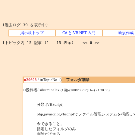
(過去ログ 39 を表示中)
掲示板トップ
C# と VB.NET 入門
新規作成
[トピック内 15 記事 (1 - 15 表示)] <<
0
>>
■20608
/ inTopicNo.1)
フォルダ削除
□投稿者/ sikuminalex
(1回)-(2008/06/12(Thu) 21:30:38)
分類:[VBScript]
php,javascript,vbscriptでファイル管理システムを構
今できること。
指定したフォルダのみ
削除ができる。