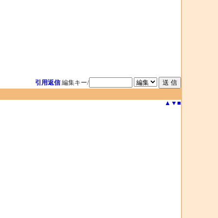
引用返信
編集キー/
▲
▼
■