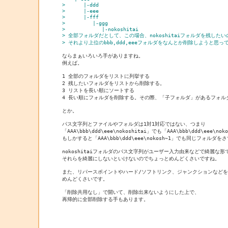
>      |-ddd
>      |-eee
>      |-fff
>         |-ggg
>            |-nokoshitai
> 全部フォルダだとして、この場合、nokoshitaiフォルダを残したい
> それより上位のbbb,ddd,eeeフォルダをなんとか削除しようと思っ
ならまぁいろいろ手がありますね。

例えば。

1 全部のフォルダをリストに列挙する

2 残したいフォルダをリストから削除する。

3 リストを長い順にソートする

4 長い順にフォルダを削除する。その際、「子フォルダ」があるフォルダ
とか。

パス文字列とファイルやフォルダは1対1対応ではない、つまり

「AAA\bbb\ddd\eee\nokoshitai」でも「AAA\bbb\ddd\eee\nok
もしかすると「AAA\bbb\ddd\eee\nokosh~1」でも同じフォルダ
nokoshitaiフォルダのパス文字列がユーザー入力由来などで綺麗な形
それらを綺麗にしないといけないのでちょっとめんどくさいですね。

また、リパースポイントやハード/ソフトリンク、ジャンクションなどを
めんどくさいです。

「削除共用なし」で開いて、削除出来ないようにした上で、

再帰的に全部削除する手もあります。