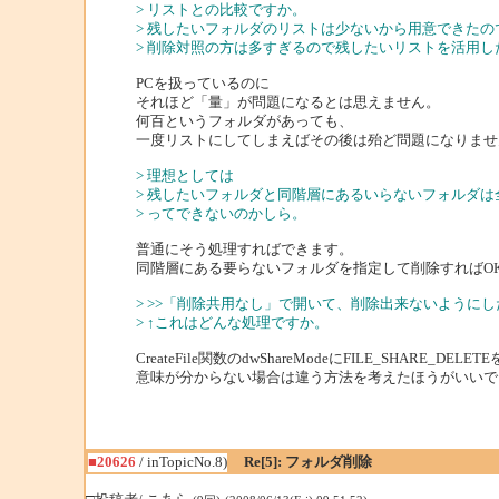
> リストとの比較ですか。
> 残したいフォルダのリストは少ないから用意できたの
> 削除対照の方は多すぎるので残したいリストを活用し
PCを扱っているのに
それほど「量」が問題になるとは思えません。
何百というフォルダがあっても、
一度リストにしてしまえばその後は殆ど問題になりませ
> 理想としては
> 残したいフォルダと同階層にあるいらないフォルダは
> ってできないのかしら。
普通にそう処理すればできます。
同階層にある要らないフォルダを指定して削除すればO
> >>「削除共用なし」で開いて、削除出来ないようにし
> ↑これはどんな処理ですか。
CreateFile関数のdwShareModeにFILE_SHARE
意味が分からない場合は違う方法を考えたほうがいいで
■20626
/ inTopicNo.8)
Re[5]: フォルダ削除