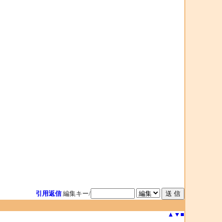
引用返信
編集キー/
▲
▼
■