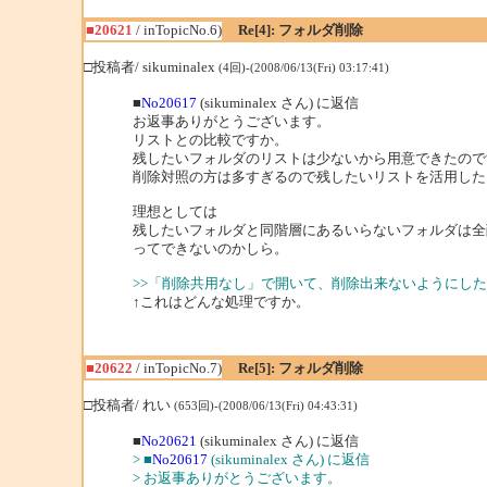
■20621
/ inTopicNo.6)
Re[4]: フォルダ削除
□投稿者/ sikuminalex
(4回)-(2008/06/13(Fri) 03:17:41)
■
No20617
(sikuminalex さん) に返信
お返事ありがとうございます。
リストとの比較ですか。
残したいフォルダのリストは少ないから用意できたので
削除対照の方は多すぎるので残したいリストを活用した
理想としては
残したいフォルダと同階層にあるいらないフォルダは全
ってできないのかしら。
>>「削除共用なし」で開いて、削除出来ないようにし
↑これはどんな処理ですか。
■20622
/ inTopicNo.7)
Re[5]: フォルダ削除
□投稿者/ れい
(653回)-(2008/06/13(Fri) 04:43:31)
■
No20621
(sikuminalex さん) に返信
> ■
No20617
(sikuminalex さん) に返信
> お返事ありがとうございます。