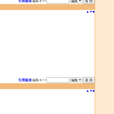
引用返信
編集キー/
▲
▼
■
引用返信
編集キー/
▲
▼
■