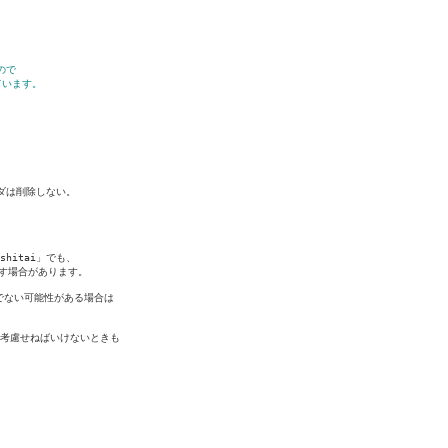
ので
ています。
は削除しない。

oshitai」でも、

をさす場合があります。

でない可能性がある場合は

考慮せねばいけないときも
