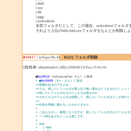
|-ddd
|-eee
|-fff
|-ggg
|-nokoshitai
全部フォルダだとして、この場合、nokoshitaiフォル
それより上位のbbb,ddd,eeeフォルダをなんとか削除
■20617
/ inTopicNo.4)
Re[3]: フォルダ削除
□投稿者/ sikuminalex
(3回)-(2008/06/12(Thu) 23:04:10)
■
No20616
> ■
No20609
 (れい さん) に返信
>>階層があるのですよね。
>>では、残したいフォルダが最上位で無い場合はどうするのでしょう？
>>残したいフォルダの上のフォルダは残すのか、
>>それとも上のフォルダは削除して、残したいフォルダはどこか別のと
>>
>>仕様を明確に書かないとわかりません。
> 
> ごめんなさい。都度になりますが、残したいフォルダの上のフォルダ
> 一つ例をあげるとこんな感じです。
> 
> AAA
>   |-bbb
>   |-ccc