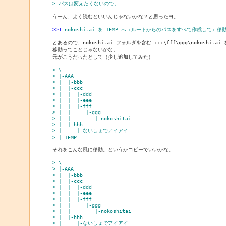
> パスは変えたくないので。
うーん、よく読むといいんじゃないかな？と思ったヨ。

>>1
.nokoshitai を TEMP へ（ルートからのパスをすべて作成して）移
とあるので、nokoshitai フォルダを含む ccc\fff\ggg\nokoshitai 
移動ってことじゃないかな。

元がこうだったとして（少し追加してみた）

> \
> |-AAA
> |  |-bbb
> |  |-ccc
> |  |  |-ddd
> |  |  |-eee
> |  |  |-fff
> |  |     |-ggg
> |  |        |-nokoshitai
> |  |-hhh
> |     |-ないしょでアイアイ
> |-TEMP
それをこんな風に移動。というかコピーでいいかな。

> \
> |-AAA
> |  |-bbb
> |  |-ccc
> |  |  |-ddd
> |  |  |-eee
> |  |  |-fff
> |  |     |-ggg
> |  |        |-nokoshitai
> |  |-hhh
> |     |-ないしょでアイアイ