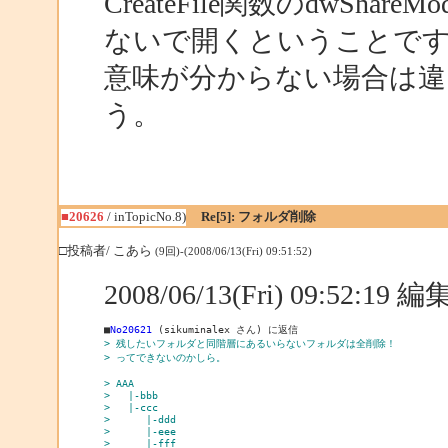
CreateFile関数のdwShare
ないで開くということで
意味が分からない場合は違
う。
■20626
/ inTopicNo.8)
Re[5]: フォルダ削除
□投稿者/ こあら
(9回)-(2008/06/13(Fri) 09:51:52)
2008/06/13(Fri) 09:52:19
■
No20621
> 残したいフォルダと同階層にあるいらないフォルダは全削除！
> ってできないのかしら。
> AAA
>   |-bbb
>   |-ccc
>      |-ddd
>      |-eee
>      |-fff