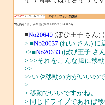
■20675
/ inTopicNo.13)
Re[10]: フォルダ削除
□投稿者/ れい
(656回)-(2008/06/13(Fri) 16:29:20)
■
No20640
(ぽぴ王子 さん)
> ■
No20637
(れい さん) に
>>■
No20633
(ぽぴ王子 さん
> >>それをこんな風に
>>
>>いや移動の方がいいの
>
> 移動でいいですかね。
> 同じドライブであれば