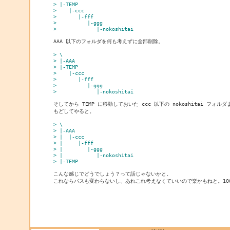
> |-TEMP
>    |-ccc
>       |-fff
>          |-ggg
>             |-nokoshitai
AAA 以下のフォルダを何も考えずに全部削除。

> \
> |-AAA
> |-TEMP
>    |-ccc
>       |-fff
>          |-ggg
>             |-nokoshitai
そしてから TEMP に移動しておいた ccc 以下の nokoshitai フォルダ
もどしてやると。

> \
> |-AAA
> |  |-ccc
> |     |-fff
> |        |-ggg
> |           |-nokoshitai
> |-TEMP
こんな感じでどうでしょう？って話じゃないかと。

これならパスも変わらないし、あれこれ考えなくていいので楽かもねと。100