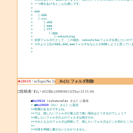
> 一つ例をあげるとこんな感じです。
> 
> AAA
>   |-bbb
>   |-ccc
>      |-ddd
>      |-eee
>      |-fff
>         |-ggg
>            |-nokoshitai
> 全部フォルダだとして、この場合、nokoshitaiフォルダを残したいので
> それより上位のbbb,ddd,eeeフォルダをなんとか削除しようと思ってい
> 
> 
■20619
/ inTopicNo.5)
Re[3]: フォルダ削除
□投稿者/ れい
(652回)-(2008/06/12(Thu) 23:15:18)
■
No20616
> ■
No20609
 (れい さん) に返信
>>階層があるのですよね。
>>では、残したいフォルダが最上位で無い場合はどうするのでしょう？
>>残したいフォルダの上のフォルダは残すのか、
>>それとも上のフォルダは削除して、残したいフォルダはどこか別のところ
>>
>>仕様を明確に書かないとわかりません。