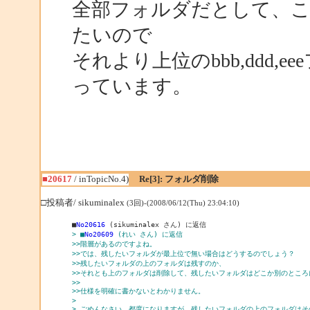
全部フォルダだとして、この場
たいので
それより上位のbbb,ddd
っています。
■20617
/ inTopicNo.4)
Re[3]: フォルダ削除
□投稿者/ sikuminalex
(3回)-(2008/06/12(Thu) 23:04:10)
■
No20616
> ■
No20609
 (れい さん) に返信
>>階層があるのですよね。
>>では、残したいフォルダが最上位で無い場合はどうするのでしょう？
>>残したいフォルダの上のフォルダは残すのか、
>>それとも上のフォルダは削除して、残したいフォルダはどこか別のところ
>>
>>仕様を明確に書かないとわかりません。
> 
> ごめんなさい。都度になりますが、残したいフォルダの上のフォルダはそ