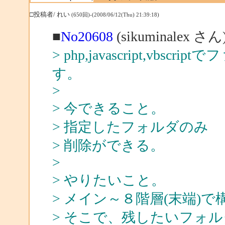
□投稿者/ れい
(650回)-(2008/06/12(Thu) 21:39:18)
■
No20608
(sikuminalex 
> php,javascript,v
す。
>
> 今できること。
> 指定したフォルダのみ
> 削除ができる。
>
> やりたいこと。
> メイン～８階層(末端)
> そこで、残したいフォ