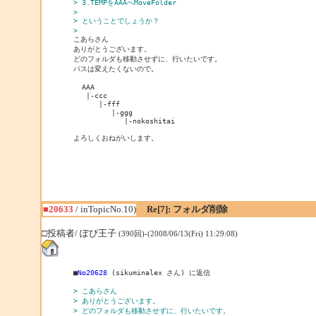
> 3.TEMPをAAAへMoveFolder
> 
> ということでしょうか？
> 
ありがとうございます。

どのフォルダも移動させずに、行いたいです。

パスは変えたくないので。

  AAA

   |-ccc

      |-fff

         |-ggg

            |-nokoshitai

■20633
/ inTopicNo.10)
Re[7]: フォルダ削除
□投稿者/ ぽぴ王子
(390回)-(2008/06/13(Fri) 11:29:08)
■
No20628
 (sikuminalex さん) に返信

> こあらさん
> ありがとうございます。
> どのフォルダも移動させずに、行いたいです。