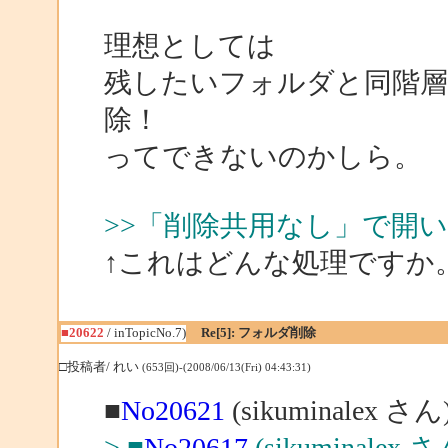
理想としては
残したいフォルダと同階
除！
ってできないのかしら。
>>「削除共用なし」で開
↑これはどんな処理ですか
■20622
/ inTopicNo.7)
Re[5]: フォルダ削除
□投稿者/ れい
(653回)-(2008/06/13(Fri) 04:43:31)
■
No20621
(sikuminalex 
> ■
No20617
(sikuminalex