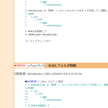
>         |-ggg
>            |-nokoshitai
> TEMP
>   |-ccc
>      |-fff
>         |-ggg
>            |-nokoshitai
2.AAAを全削除して

3.TEMPをAAAへMoveFolder

■20628
/ inTopicNo.9)
Re[6]: フォルダ削除
□投稿者/ sikuminalex
(5回)-(2008/06/13(Fri) 10:26:59)
■
No20626
> 1.nokoshitai を TEMP へ（ルートからのパスをすべて作成して）移
>>TEMP
>>  |-ccc
>>     |-fff
>>        |-ggg
>>           |-nokoshitai
> 
> 2.AAAを全削除して