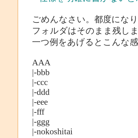
ごめんなさい。都度にな
フォルダはそのまま残し
一つ例をあげるとこんな
AAA
|-bbb
|-ccc
|-ddd
|-eee
|-fff
|-ggg
|-nokoshitai