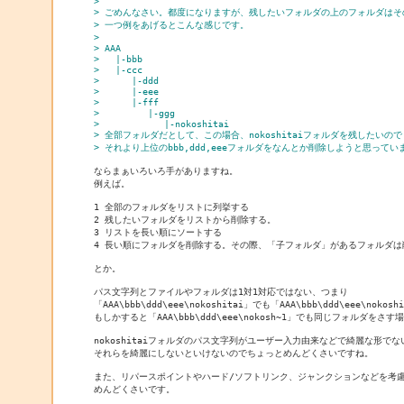
> 
> ごめんなさい。都度になりますが、残したいフォルダの上のフォルダはそ
> 一つ例をあげるとこんな感じです。
> 
> AAA
>   |-bbb
>   |-ccc
>      |-ddd
>      |-eee
>      |-fff
>         |-ggg
>            |-nokoshitai
> 全部フォルダだとして、この場合、nokoshitaiフォルダを残したいので
> それより上位のbbb,ddd,eeeフォルダをなんとか削除しようと思ってい
ならまぁいろいろ手がありますね。

例えば。

1 全部のフォルダをリストに列挙する

2 残したいフォルダをリストから削除する。

3 リストを長い順にソートする

4 長い順にフォルダを削除する。その際、「子フォルダ」があるフォルダは
とか。

パス文字列とファイルやフォルダは1対1対応ではない、つまり

「AAA\bbb\ddd\eee\nokoshitai」でも「AAA\bbb\ddd\eee\nokosh
もしかすると「AAA\bbb\ddd\eee\nokosh~1」でも同じフォルダをさす
nokoshitaiフォルダのパス文字列がユーザー入力由来などで綺麗な形でな
それらを綺麗にしないといけないのでちょっとめんどくさいですね。

また、リパースポイントやハード/ソフトリンク、ジャンクションなどを考慮
めんどくさいです。
