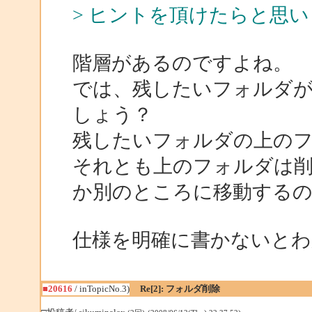
> ヒントを頂けたらと思
階層があるのですよね。
では、残したいフォルダ
しょう？
残したいフォルダの上の
それとも上のフォルダは
か別のところに移動する
仕様を明確に書かないとわ
■20616
/ inTopicNo.3)
Re[2]: フォルダ削除