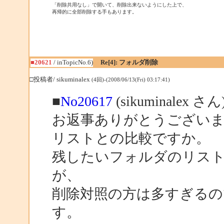
「削除共用なし」で開いて、削除出来ないようにした上で、

再帰的に全部削除する手もあります。
■20621
/ inTopicNo.6)
Re[4]: フォルダ削除
□投稿者/ sikuminalex
(4回)-(2008/06/13(Fri) 03:17:41)
■
No20617
(sikuminalex 
お返事ありがとうござい
リストとの比較ですか。
残したいフォルダのリス
が、
削除対照の方は多すぎるの
す。