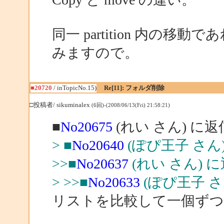
同一 partition 内の移動であれ
みますので。
■20720
/ inTopicNo.15)
Re[11]: フォルダ削除
□投稿者/ sikuminalex
(6回)-(2008/06/13(Fri) 21:58:21)
■
No20675
(れい さん) に返
> ■
No20640
(ぽぴ王子 さん
>>■
No20637
(れい さん) 
> >>■
No20633
(ぽぴ王子 さ
リストを比較して一個ずつt