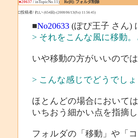
■20637
/ inTopicNo.11)
Re[8]: フォルダ削除
□投稿者/ れい
(654回)-(2008/06/13(Fri) 11:56:45)
■
No20633
(ぽぴ王子 さん)
> それをこんな風に移動
いや移動の方がいいので
> こんな感じでどうでし
ほとんどの場合において
いちおう細かい点を指摘
フォルダの「移動」や「コ