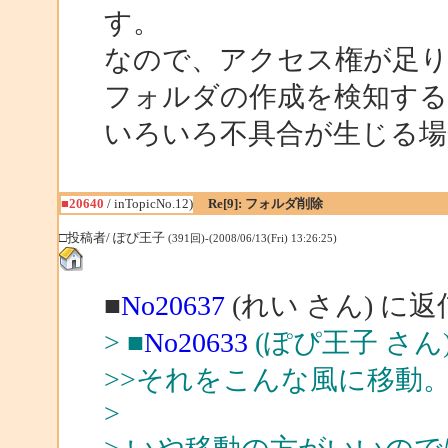
す。
なので、アクセス権が足
フォルダの作成を検知す
いろいろ不具合が生じる場
■20640
/ inTopicNo.12)
Re[9]: フォルダ削除
□投稿者/ ぽぴ王子
(391回)-(2008/06/13(Fri) 13:26:25)
■
No20637
(れい さん) に返
> ■
No20633
(ぽぴ王子 さん
>>それをこんな風に移動
>