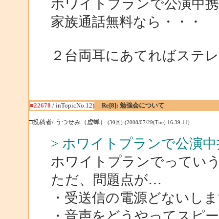
ホワイトプランで公演中携
家族通話無料なら・・・
２台両耳にあてればステレ
■22678
/ inTopicNo.12)
Re[8]: 勉強会について
□投稿者/ うつせみ（虚蝉）
(30回)-(2008/07/29(Tue) 16:39:11)
> ホワイトプランで公演
ホワイトプランでってい
ただ、問題点が…
・受送信の電源どないしま
・音声をどうやってスピー