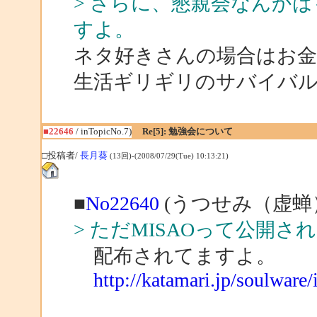
> さらに、懇親会なんか
すよ。
ネタ好きさんの場合はお金
生活ギリギリのサバイバ
■22646
/ inTopicNo.7)
Re[5]: 勉強会について
□投稿者/
長月葵
(13回)-(2008/07/29(Tue) 10:13:21)
■
No22640
(うつせみ（虚蝉）
> ただMISAOって公開
配布されてますよ。
http://katamari.jp/soulware