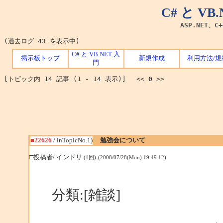
C# と V
ASP.NET、C
(過去ログ 43 を表示中)
C# と VB.NET 入
掲示板トップ
新規作成
利用方法/規
門
[トピック内 14 記事 (1 - 14 表示)] <<
0
>>
■22626
/ inTopicNo.1)
勉強会について
□投稿者/ インドリ
(1回)-(2008/07/28(Mon) 19:49:12)
分類:[雑談]