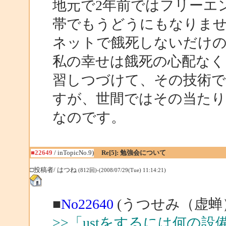
地元で2年前ではフリーエ
帯でもうどうにもなりま
ネットで餓死しないだけの
私の幸せは餓死の心配なく
習しつづけて、その技術
すが、世間ではその当たり
なのです。
■22649
/ inTopicNo.9)
Re[5]: 勉強会について
□投稿者/ はつね
(812回)-(2008/07/29(Tue) 11:14:21)
■
No22640
(うつせみ（虚蝉）
>>「ustをするには何の