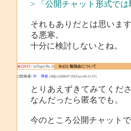
> 「公開チャット形式で
それもありだとは思いま
る悪寒。
十分に検討しないとね。
■22635
/ inTopicNo.3)
Re[2]: 勉強会について
□投稿者/
中 博俊
(3回)-(2008/07/29(Tue) 00:21:47)
とりあえずきてみてくだ
なんだったら匿名でも。
今のところ公開チャットで