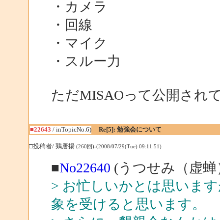
・カメラ
・回線
・マイク
・スルー力
ただMISAOって公開され
■22643
/ inTopicNo.6)
Re[5]: 勉強会について
□投稿者/ 鶏唐揚
(260回)-(2008/07/29(Tue) 09:11:51)
■
No22640
(うつせみ（虚蝉）
> お忙しいかとは思いま
象を受けると思います。