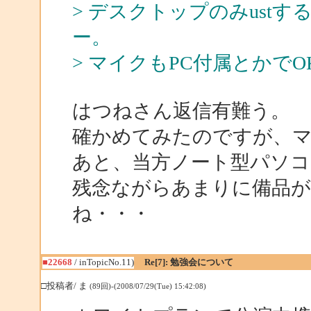
> デスクトップのみust
ー。
> マイクもPC付属とかで
はつねさん返信有難う。
確かめてみたのですが、マ
あと、当方ノート型パソ
残念ながらあまりに備品
ね・・・
■22668
/ inTopicNo.11)
Re[7]: 勉強会について
□投稿者/ ま
(89回)-(2008/07/29(Tue) 15:42:08)