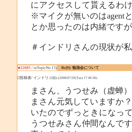
にアクセスして貰えるわ
※マイクが無いのはagent
とか思ったのは内緒です
＃インドリさんの現状が私
■22685
/ inTopicNo.13)
Re[9]: 勉強会について
□投稿者/ インドリ
(5回)-(2008/07/29(Tue) 17:40:36)
まさん、うつせみ（虚蝉）
まさん元気していますか
いたのでずっときになっ
うつせみさん仲間なんで