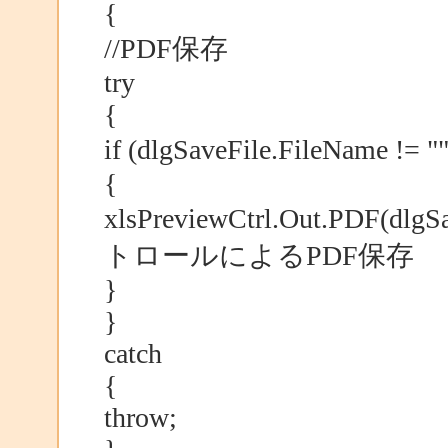
{
//PDF保存
try
{
if (dlgSaveFile.FileN
{
xlsPreviewCtrl.Out.PDF(dlg
トロールによるPDF保存
}
}
catch
{
throw;