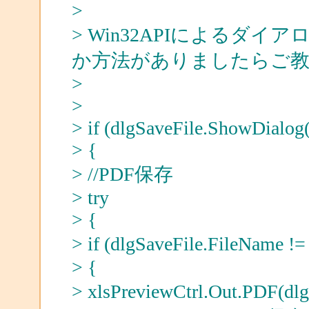
>
> Win32APIによるダ
か方法がありましたらご
>
>
> if (dlgSaveFile.ShowDialog
> {
> //PDF保存
> try
> {
> if (dlgSaveFile.Fil
> {
> xlsPreviewCtrl.Out.PDF(d