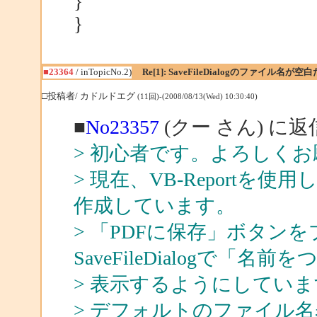
}
}
■23364
/ inTopicNo.2)
Re[1]: SaveFileDialogのファイル名が
□投稿者/ カドルドエグ
(11回)-(2008/08/13(Wed) 10:30:40)
■
No23357
(クー さん) に返
> 初心者です。よろしく
> 現在、VB-Reportを
作成しています。
> 「PDFに保存」ボタン
SaveFileDialogで「
> 表示するようにしていま
> デフォルトのファイル