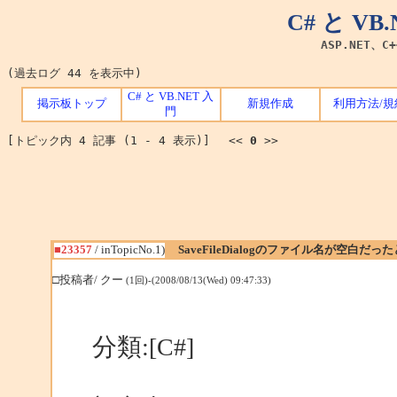
C# と V
ASP.NET、C
(過去ログ 44 を表示中)
C# と VB.NET 入
掲示板トップ
新規作成
利用方法/規
門
[トピック内 4 記事 (1 - 4 表示)] <<
0
>>
■23357
/ inTopicNo.1)
SaveFileDialogのファイル名が空白だっ
□投稿者/ クー
(1回)-(2008/08/13(Wed) 09:47:33)
分類:[C#]