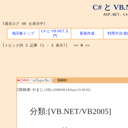
C# と V
ASP.NET、C
(過去ログ 46 を表示中)
C# と VB.NET 入
掲示板トップ
新規作成
利用方法/規
門
[トピック内 3 記事 (1 - 3 表示)] <<
0
>>
■25043
/ inTopicNo.1)
$0001
□投稿者/ やまじ
(1回)-(2008/09/14(Sun) 15:36:02)
分類:[VB.NET/VB2005]