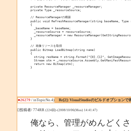
private ResourceManager _resourceManager;

private Type _resourceSource;

// ResourceManagerの構築

public void RefreshResourceManager(string baseName, Type r
{

  _baseName = baseName;

  _resourceSource = resourceSource;

  _resourceManager = new ResourceManager(GetStringResourc
}

// 画像リソースを取得

public Bitmap LoadBitmap(string name)

{

  string resName = string.Format("{0}.{1}", GetImageResour
  Stream stm = _resourceSource.Assembly.GetManifestResourc
  return new Bitmap(stm);

}

■26279
/ inTopicNo.4)
Re[2]: VisualStudioのビルドオプシ
□投稿者/ 774RR
(224回)-(2008/10/06(Mon) 14:41:47)
俺なら、管理がめんどく