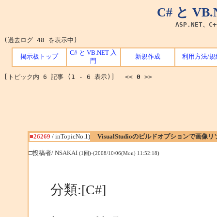
C# と V
ASP.NET、C
(過去ログ 48 を表示中)
C# と VB.NET 入
掲示板トップ
新規作成
利用方法/規
門
[トピック内 6 記事 (1 - 6 表示)] <<
0
>>
■26269
/ inTopicNo.1)
VisualStudioのビルドオプションで画像
□投稿者/ NSAKAI
(1回)-(2008/10/06(Mon) 11:52:18)
分類:[C#]