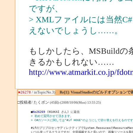
ですが、
> XMLファイルには当然
えないでしょうし……。
もしかしたら、MSBuildの条
きるかもしれない……
http://www.atmarkit.co.jp/fdo
■26278
/ inTopicNo.3)
Re[1]: VisualStudioのビルドオプシ
□投稿者/ たくボン
(45回)-(2008/10/06(Mon) 13:55:25)
■
No26269
> 初めて質問させて頂きます。
> C#のソースに関しては"#if HOGE"のようにして切り替えを行える
#ifのプリプロセッサディレクティブでSystem.ResoucesのResourceM
いつも使ってるクラスですが、全部掲載すると長いので、画像リソースを取得