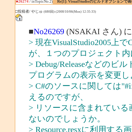
■26274
/ inTopicNo.2)
Re[1]: VisualStudioのビルドオプショ
□投稿者/ やじゅ
(680回)-(2008/10/06(Mon) 12:35:33)
■
No26269
(NSAKAI さん) 
> 現在VisualStudio2
が、１つのプロジェクト内
> Debug/Release
プログラムの表示を変更し
> C#のソースに関しては"#
えるのですが、
> リソースに含まれてい
ないのでしょうか。
> Resource.resxに