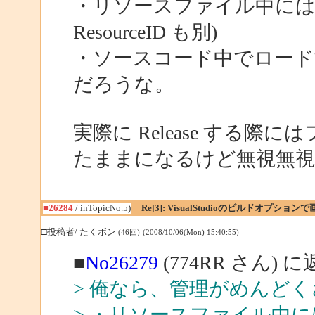
・リソースファイル中には
ResourceID も別)
・ソースコード中でロードする 
だろうな。
実際に Release する際に
たままになるけど無視無視
■26284
/ inTopicNo.5)
Re[3]: VisualStudioのビルドオプシ
□投稿者/ たくボン
(46回)-(2008/10/06(Mon) 15:40:55)
■
No26279
(774RR さん) 
> 俺なら、管理がめんど
> ・リソースファイル中