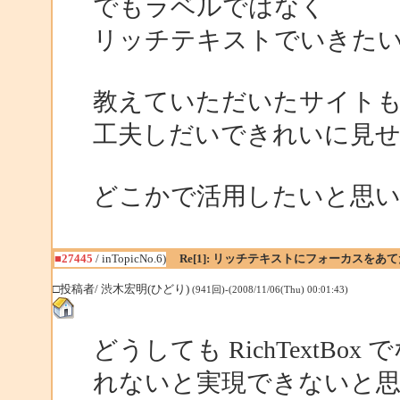
でもラベルではなく
リッチテキストでいきた
教えていただいたサイト
工夫しだいできれいに見
どこかで活用したいと思
■27445
/ inTopicNo.6)
Re[1]: リッチテキストにフォーカスをあ
□投稿者/ 渋木宏明(ひどり)
(941回)-(2008/11/06(Thu) 00:01:43)
どうしても RichTextB
れないと実現できないと