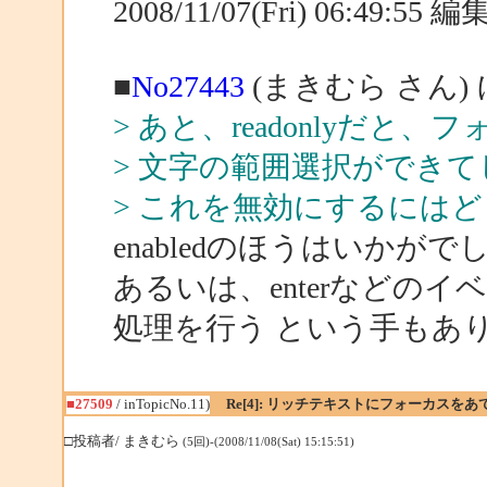
2008/11/07(Fri) 06:49:55
■
No27443
(まきむら さん)
> あと、readonlyだと
> 文字の範囲選択ができ
> これを無効にするには
enabledのほうはいかがで
あるいは、enterなどの
処理を行う という手もあ
■27509
/ inTopicNo.11)
Re[4]: リッチテキストにフォーカスを
□投稿者/ まきむら
(5回)-(2008/11/08(Sat) 15:15:51)