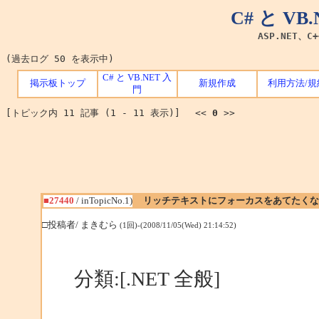
C# と V
ASP.NET、C
(過去ログ 50 を表示中)
C# と VB.NET 入
掲示板トップ
新規作成
利用方法/規
門
[トピック内 11 記事 (1 - 11 表示)] <<
0
>>
■27440
/ inTopicNo.1)
リッチテキストにフォーカスをあてたくな
□投稿者/ まきむら
(1回)-(2008/11/05(Wed) 21:14:52)
分類:[.NET 全般]