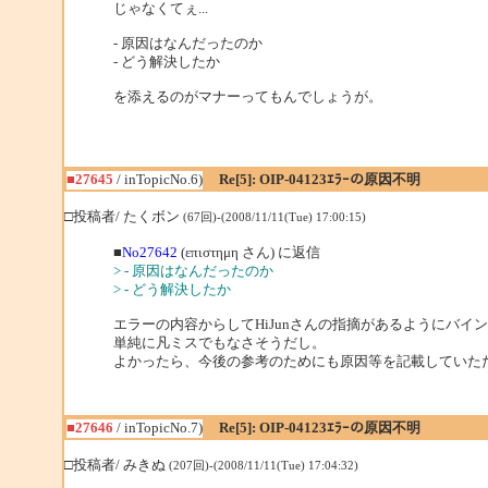
じゃなくてぇ...
- 原因はなんだったのか
- どう解決したか
を添えるのがマナーってもんでしょうが。
■27645
/ inTopicNo.6)
Re[5]: OIP-04123ｴﾗｰの原因不明
□投稿者/ たくボン
(67回)-(2008/11/11(Tue) 17:00:15)
■
No27642
(επιστημη さん) に返信
> - 原因はなんだったのか
> - どう解決したか
エラーの内容からしてHiJunさんの指摘があるようにバ
単純に凡ミスでもなさそうだし。
よかったら、今後の参考のためにも原因等を記載していた
■27646
/ inTopicNo.7)
Re[5]: OIP-04123ｴﾗｰの原因不明
□投稿者/ みきぬ
(207回)-(2008/11/11(Tue) 17:04:32)