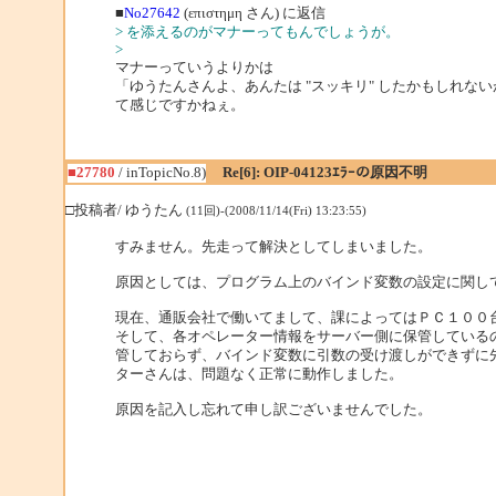
■
No27642
(επιστημη さん) に返信
> を添えるのがマナーってもんでしょうが。
>
マナーっていうよりかは
「ゆうたんさんよ、あんたは "スッキリ" したかもしれない
て感じですかねぇ。
■27780
/ inTopicNo.8)
Re[6]: OIP-04123ｴﾗｰの原因不明
□投稿者/ ゆうたん
(11回)-(2008/11/14(Fri) 13:23:55)
すみません。先走って解決としてしまいました。
原因としては、プログラム上のバインド変数の設定に関し
現在、通販会社で働いてまして、課によってはＰＣ１００
そして、各オペレーター情報をサーバー側に保管している
管しておらず、バインド変数に引数の受け渡しができずに
ターさんは、問題なく正常に動作しました。
原因を記入し忘れて申し訳ございませんでした。