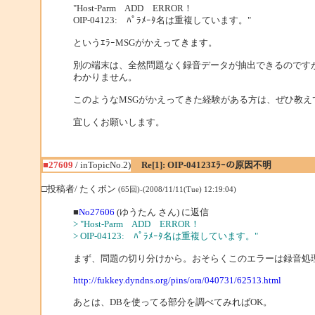
"Host-Parm ADD ERROR！
OIP-04123: ﾊﾟﾗﾒｰﾀ名は重複しています。"
というｴﾗｰMSGがかえってきます。
別の端末は、全然問題なく録音データが抽出できるのです
わかりません。
このようなMSGがかえってきた経験がある方は、ぜひ教え
宜しくお願いします。
■27609
/ inTopicNo.2)
Re[1]: OIP-04123ｴﾗｰの原因不明
□投稿者/ たくボン
(65回)-(2008/11/11(Tue) 12:19:04)
■
No27606
(ゆうたん さん) に返信
> "Host-Parm ADD ERROR！
> OIP-04123: ﾊﾟﾗﾒｰﾀ名は重複しています。"
まず、問題の切り分けから。おそらくこのエラーは録音処理で
http://fukkey.dyndns.org/pins/ora/040731/62513.html
あとは、DBを使ってる部分を調べてみればOK。