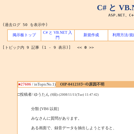
C# と V
ASP.NET、C
(過去ログ 50 を表示中)
C# と VB.NET 入
掲示板トップ
新規作成
利用方法/規
門
[トピック内 9 記事 (1 - 9 表示)] <<
0
>>
■27606
/ inTopicNo.1)
OIP-04123ｴﾗｰの原因不明
□投稿者/ ゆうたん
(9回)-(2008/11/11(Tue) 11:47:42)
分類:[VB6 以前]
みなさんに質問があります。
ある画面で、録音データを抽出しようとすると、