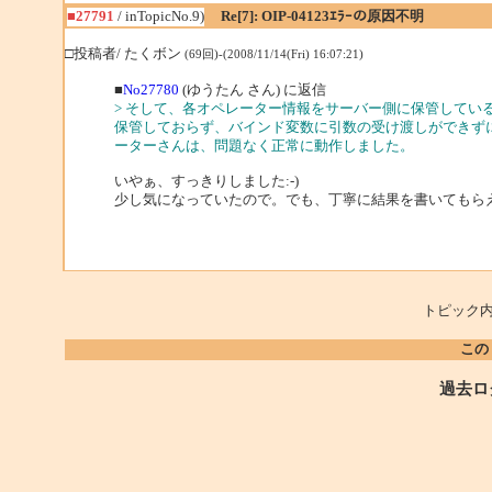
■27791
/ inTopicNo.9)
Re[7]: OIP-04123ｴﾗｰの原因不明
□投稿者/ たくボン
(69回)-(2008/11/14(Fri) 16:07:21)
■
No27780
(ゆうたん さん) に返信
> そして、各オペレーター情報をサーバー側に保管してい
保管しておらず、バインド変数に引数の受け渡しができず
ーターさんは、問題なく正常に動作しました。
いやぁ、すっきりしました:-)
少し気になっていたので。でも、丁寧に結果を書いてもら
トピック内
この
過去ロ