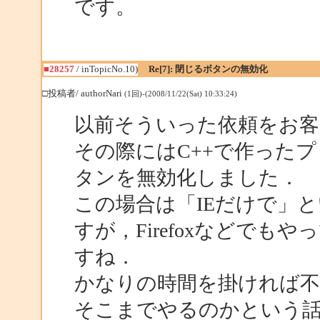
です。
■28257
/ inTopicNo.10)
Re[7]: 閉じるボタンの無効化
□投稿者/ authorNari
(1回)-(2008/11/22(Sat) 10:33:24)
以前そういった依頼をお
その際にはC++で作ったプロ
タンを無効化しました．
この場合は「IEだけで」
すが，Firefoxなどで
すね．
かなりの時間を掛ければ不
そこまでやるのかという