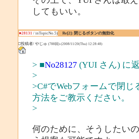
してもいい。
■28131
/ inTopicNo.5)
Re[2]: 閉じるボタンの無効化
□投稿者/ やじゅ
(788回)-(2008/11/20(Thu) 12:28:48)
> ■
No28127
(YUI さん) に
>
>C#でWebフォームで閉
方法をご教示ください。
>
何のために、そうしたい