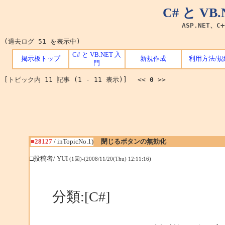
C# と V
ASP.NET、C
(過去ログ 51 を表示中)
C# と VB.NET 入
掲示板トップ
新規作成
利用方法/規
門
[トピック内 11 記事 (1 - 11 表示)] <<
0
>>
■28127
/ inTopicNo.1)
閉じるボタンの無効化
□投稿者/ YUI
(1回)-(2008/11/20(Thu) 12:11:16)
分類:[C#]