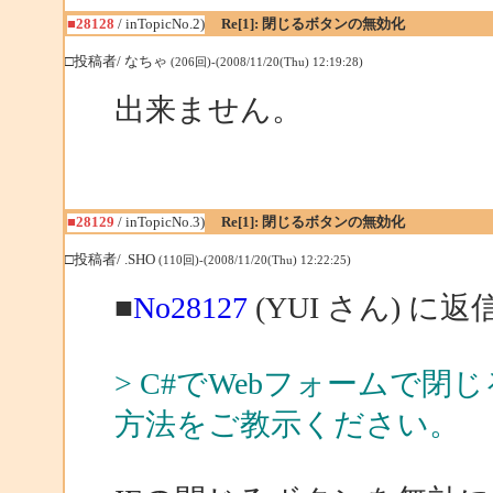
■28128
/ inTopicNo.2)
Re[1]: 閉じるボタンの無効化
□投稿者/ なちゃ
(206回)-(2008/11/20(Thu) 12:19:28)
出来ません。
■28129
/ inTopicNo.3)
Re[1]: 閉じるボタンの無効化
□投稿者/ .SHO
(110回)-(2008/11/20(Thu) 12:22:25)
■
No28127
(YUI さん) に返
> C#でWebフォームで
方法をご教示ください。