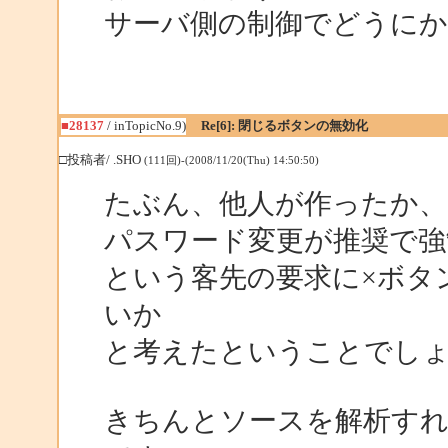
サーバ側の制御でどうにか
■28137
/ inTopicNo.9)
Re[6]: 閉じるボタンの無効化
□投稿者/ .SHO
(111回)-(2008/11/20(Thu) 14:50:50)
たぶん、他人が作ったか
パスワード変更が推奨で強
という客先の要求に×ボタ
いか
と考えたということでし
きちんとソースを解析す