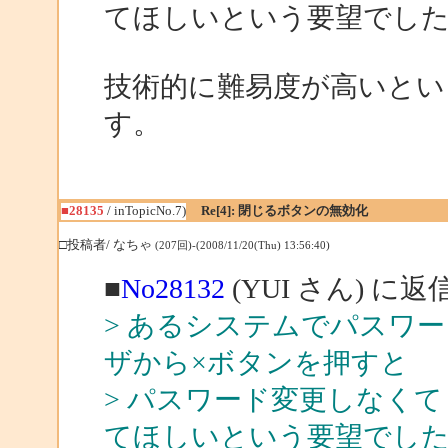
てほしいという要望でし
技術的に難易度が高いとい
す。
■28135
/ inTopicNo.7)
Re[4]: 閉じるボタンの無効化
□投稿者/ なちゃ
(207回)-(2008/11/20(Thu) 13:56:40)
■
No28132
(YUI さん) に返
> あるシステムでパスワ
ザから×ボタンを押すと
> パスワード変更しなく
てほしいという要望でし