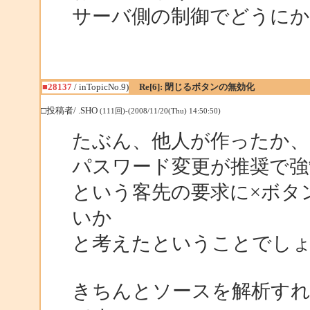
サーバ側の制御でどうにか
■28137
/ inTopicNo.9)
Re[6]: 閉じるボタンの無効化
□投稿者/ .SHO
(111回)-(2008/11/20(Thu) 14:50:50)
たぶん、他人が作ったか
パスワード変更が推奨で強
という客先の要求に×ボタ
いか
と考えたということでし
きちんとソースを解析す