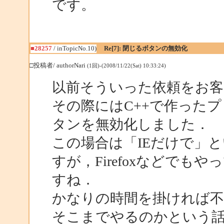
です。
■28257
/ inTopicNo.10)
Re[7]: 閉じるボタンの無効化
□投稿者/ authorNari
(1回)-(2008/11/22(Sat) 10:33:24)
以前そういった依頼をお
その際にはC++で作ったプロ
タンを無効化しました．
この場合は「IEだけで」
すが，Firefoxなどで
すね．
かなりの時間を掛ければ不
そこまでやるのかという