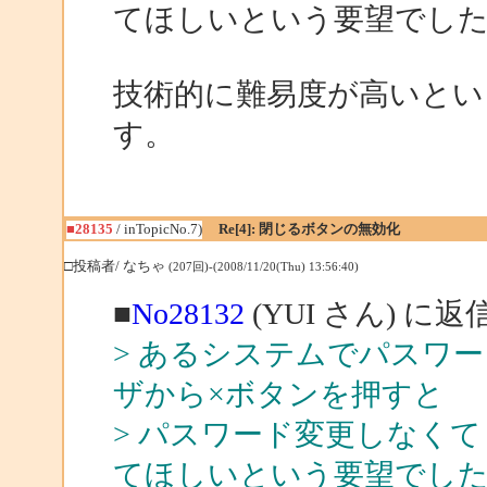
てほしいという要望でし
技術的に難易度が高いとい
す。
■28135
/ inTopicNo.7)
Re[4]: 閉じるボタンの無効化
□投稿者/ なちゃ
(207回)-(2008/11/20(Thu) 13:56:40)
■
No28132
(YUI さん) に返
> あるシステムでパスワ
ザから×ボタンを押すと
> パスワード変更しなく
てほしいという要望でし