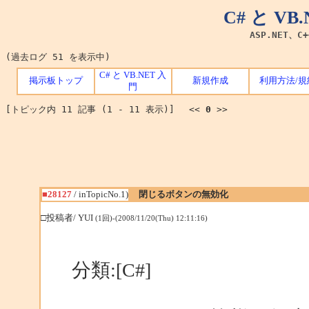
C# と V
ASP.NET、C
(過去ログ 51 を表示中)
C# と VB.NET 入
掲示板トップ
新規作成
利用方法/規
門
[トピック内 11 記事 (1 - 11 表示)] <<
0
>>
■28127
/ inTopicNo.1)
閉じるボタンの無効化
□投稿者/ YUI
(1回)-(2008/11/20(Thu) 12:11:16)
分類:[C#]