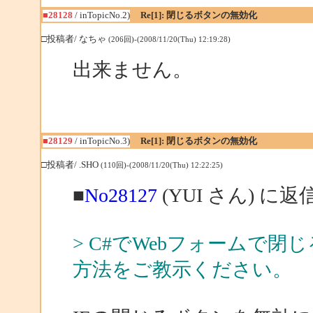
■28128
/ inTopicNo.2)
Re[1]: 閉じるボタンの無効化
□投稿者/ なちゃ
(206回)-(2008/11/20(Thu) 12:19:28)
出来ません。
■28129
/ inTopicNo.3)
Re[1]: 閉じるボタンの無効化
□投稿者/ .SHO
(110回)-(2008/11/20(Thu) 12:22:25)
■
No28127
(YUI さん) に返
> C#でWebフォームで
方法をご教示ください。