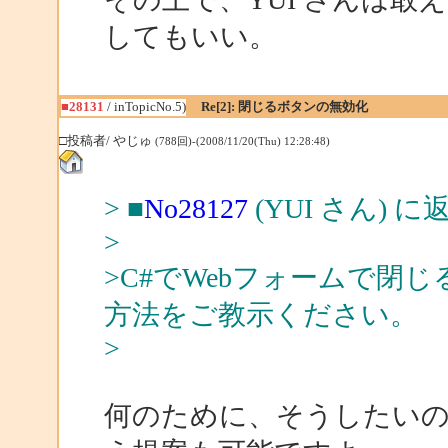
してもいい。
■28131
/ inTopicNo.5)
Re[2]: 閉じるボタンの無効化
□投稿者/ やじゅ
(788回)-(2008/11/20(Thu) 12:28:48)
> ■
No28127
(YUI さん) に
>
>C#でWebフォームで閉
方法をご教示ください。
>
何のために、そうしたい