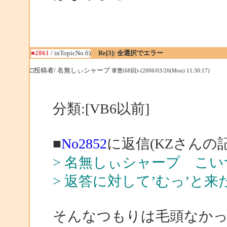
■2861
/ inTopicNo.6)
Re[3]: 全選択でエラー
□投稿者/ 名無しぃシャープ
軍曹(68回)-(2006/03/20(Mon) 11:30:17)
分類:[VB6以前]
■
No2852
に返信(KZさんの記
> 名無しぃシャープ こ
> 返答に対して’むっ’と
そんなつもりは毛頭なか