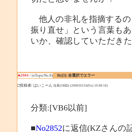
他人の非礼を指摘するの
振り直せ」という言葉もあ
いか、確認していただき
■2904
/ inTopicNo.8)
Re[3]: 全選択でエラー
□投稿者/ はいこーん
伍長(58回)-(2006/03/24(Fri) 10:08:16)
分類:[VB6以前]
■
No2852
に返信(KZさんの記