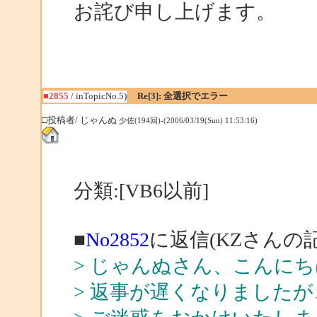
お詫び申し上げます。
■2855
/ inTopicNo.5)
Re[3]: 全選択でエラー
□投稿者/ じゃんぬ
少佐(194回)-(2006/03/19(Sun) 11:53:16)
分類:[VB6以前]
■
No2852
に返信(KZさんの記
> じゃんぬさん、こんに
> 返事が遅くなりました