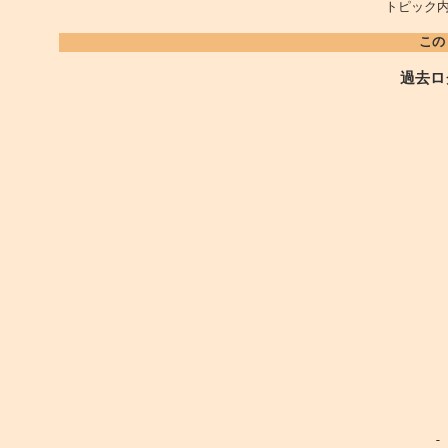
トピック内
この
過去ロ