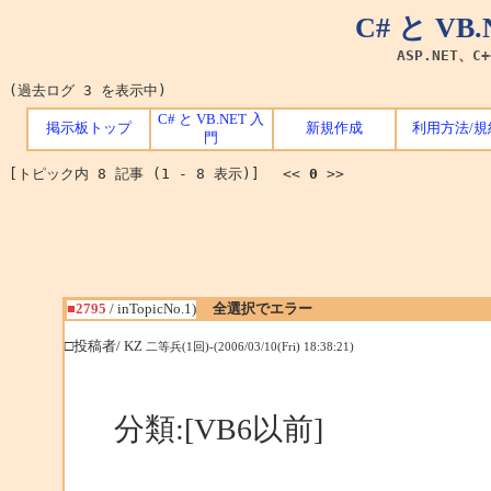
C# と V
ASP.NET、C
(過去ログ 3 を表示中)
C# と VB.NET 入
掲示板トップ
新規作成
利用方法/規
門
[トピック内 8 記事 (1 - 8 表示)] <<
0
>>
■2795
/ inTopicNo.1)
全選択でエラー
□投稿者/ KZ
二等兵(1回)-(2006/03/10(Fri) 18:38:21)
分類:[VB6以前]