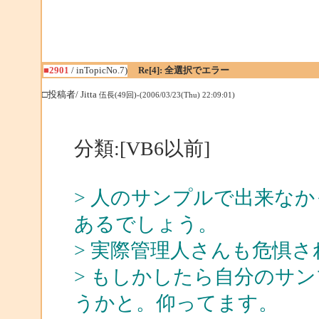
■2901
/ inTopicNo.7)
Re[4]: 全選択でエラー
□投稿者/ Jitta
伍長(49回)-(2006/03/23(Thu) 22:09:01)
分類:[VB6以前]
> 人のサンプルで出来な
あるでしょう。
> 実際管理人さんも危惧
> もしかしたら自分のサ
うかと。仰ってます。