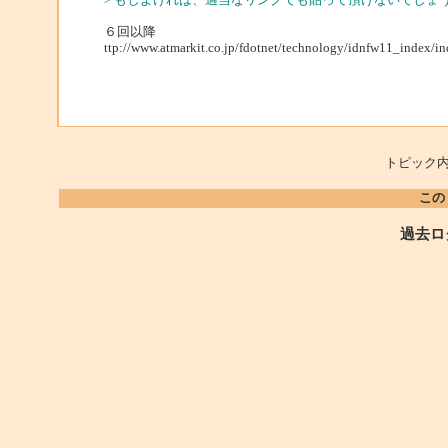
６回以降
ttp://www.atmarkit.co.jp/fdotnet/technology/idnfw11_index/i
トピック内
この
過去ロ