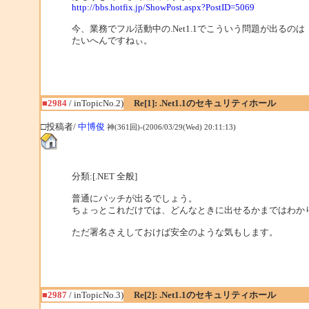
http://bbs.hotfix.jp/ShowPost.aspx?PostID=5069
今、業務でフル活動中の.Net1.1でこういう問題が出るのは
たいへんですねぃ。
■2984
/ inTopicNo.2)
Re[1]: .Net1.1のセキュリティホール
□投稿者/
中博俊
神(361回)-(2006/03/29(Wed) 20:11:13)
分類:[.NET 全般]
普通にパッチが出るでしょう。
ちょっとこれだけでは、どんなときに出せるかまではわか
ただ署名さえしておけば安全のような気もします。
■2987
/ inTopicNo.3)
Re[2]: .Net1.1のセキュリティホール