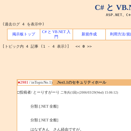
C# と V
ASP.NET、C
(過去ログ 4 を表示中)
C# と VB.NET 入
掲示板トップ
新規作成
利用方法/規
門
[トピック内 4 記事 (1 - 4 表示)] <<
0
>>
■2981
/ inTopicNo.1)
.Net1.1のセキュリティホール
□投稿者/ とーりすがーり
二等兵(1回)-(2006/03/29(Wed) 15:06:12)
分類:[.NET 全般]
分類:[.NET 全般]
はなずきん さん経由ですが。