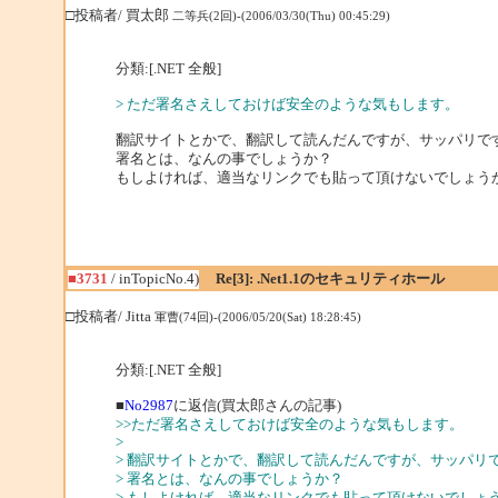
□投稿者/ 買太郎
二等兵(2回)-(2006/03/30(Thu) 00:45:29)
分類:[.NET 全般]
> ただ署名さえしておけば安全のような気もします。
翻訳サイトとかで、翻訳して読んだんですが、サッパリです(
署名とは、なんの事でしょうか？
もしよければ、適当なリンクでも貼って頂けないでしょう
■3731
/ inTopicNo.4)
Re[3]: .Net1.1のセキュリティホール
□投稿者/ Jitta
軍曹(74回)-(2006/05/20(Sat) 18:28:45)
分類:[.NET 全般]
■
No2987
に返信(買太郎さんの記事)
>>ただ署名さえしておけば安全のような気もします。
>
> 翻訳サイトとかで、翻訳して読んだんですが、サッパリです
> 署名とは、なんの事でしょうか？
> もしよければ、適当なリンクでも貼って頂けないでしょ