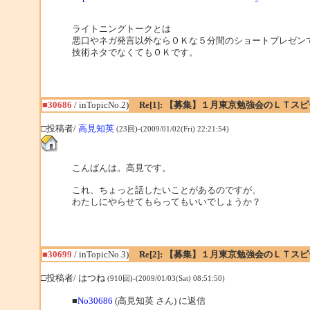
ライトニングトークとは
悪口やネガ発言以外ならＯＫな５分間のショートプレゼン
技術ネタでなくてもＯＫです。
■30686
/ inTopicNo.2)
Re[1]: 【募集】１月東京勉強会のＬＴス
□投稿者/
高見知英
(23回)-(2009/01/02(Fri) 22:21:54)
こんばんは。高見です。
これ、ちょっと話したいことがあるのですが、
わたしにやらせてもらってもいいでしょうか？
■30699
/ inTopicNo.3)
Re[2]: 【募集】１月東京勉強会のＬＴス
□投稿者/ はつね
(910回)-(2009/01/03(Sat) 08:51:50)
■
No30686
(高見知英 さん) に返信