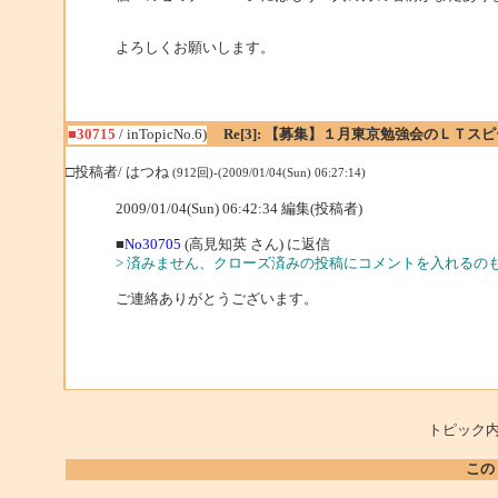
よろしくお願いします。
■30715
/ inTopicNo.6)
Re[3]: 【募集】１月東京勉強会のＬＴス
□投稿者/ はつね
(912回)-(2009/01/04(Sun) 06:27:14)
2009/01/04(Sun) 06:42:34 編集(投稿者)
■
No30705
(高見知英 さん) に返信
> 済みません、クローズ済みの投稿にコメントを入れるの
ご連絡ありがとうございます。
トピック内
この