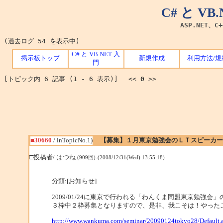
C# と V
ASP.NET、C
(過去ログ 54 を表示中)
C# と VB.NET 入
掲示板トップ
新規作成
利用方法/規
門
[トピック内 6 記事 (1 - 6 表示)] <<
0
>>
■30660
/ inTopicNo.1)
【募集】１月東京勉強会のＬＴスピーカー
□投稿者/ はつね
(909回)-(2008/12/31(Wed) 13:55:18)
分類:[お知らせ]
2009/01/24に東京で行われる「わんくま同盟東京勉強
３枠中２枠募集となりますので、是非、我こそは！やった
http://www.wankuma.com/seminar/20090124tokyo28/Default.