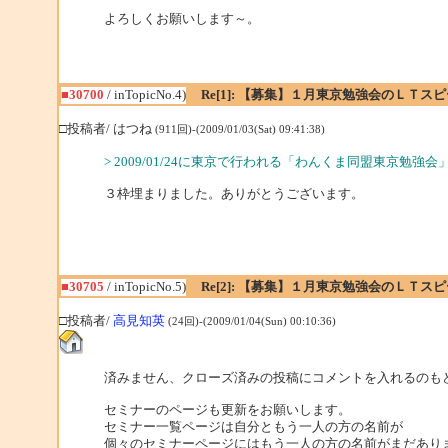
よろしくお願いします～。
■30700
/ inTopicNo.4)
Re[1]: 【募集】１月東京勉強会のＬＴス
□投稿者/ はつね
(911回)-(2009/01/03(Sat) 09:41:38)
> 2009/01/24に東京で行われる「わんくま同盟東京勉
３枠埋まりました。ありがとうございます。
■30705
/ inTopicNo.5)
Re[2]: 【募集】１月東京勉強会のＬＴス
□投稿者/
高見知英
(24回)-(2009/01/04(Sun) 00:10:36)
済みません、クローズ済みの投稿にコメントを入れるのも
セミナーのページも更新をお願いします。
セミナー一覧ページは自分ともう一人の方の名前が
個々のセミナーページにはもう一人の方の名前がまだあり