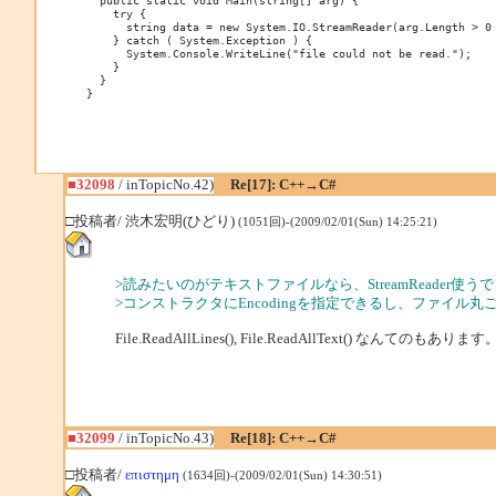
  public static void Main(string[] arg) {

    try {

      string data = new System.IO.StreamReader(arg.Length > 0 
    } catch ( System.Exception ) {

      System.Console.WriteLine("file could not be read.");

    }

  }

■32098
/ inTopicNo.42)
Re[17]: C++→C#
□投稿者/ 渋木宏明(ひどり)
(1051回)-(2009/02/01(Sun) 14:25:21)
>読みたいのがテキストファイルなら、StreamReader使う
>コンストラクタにEncodingを指定できるし、ファイル丸ご
File.ReadAllLines(), File.ReadAllText() なんてのもあります
■32099
/ inTopicNo.43)
Re[18]: C++→C#
□投稿者/
επιστημη
(1634回)-(2009/02/01(Sun) 14:30:51)