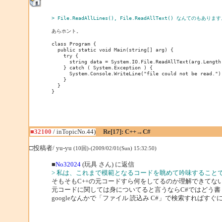
> File.ReadAllLines(), File.ReadAllText() なんてのもありま
あらホント。

class Program {

  public static void Main(string[] arg) {

    try {

      string data = System.IO.File.ReadAllText(arg.Length
    } catch ( System.Exception ) {

      System.Console.WriteLine("file could not be read.");
    }

  }

■32100
/ inTopicNo.44)
Re[17]: C++→C#
□投稿者/ yu-yu
(10回)-(2009/02/01(Sun) 15:32:50)
■
No32024
(玩具 さん) に返信
> 私は、これまで模範となるコードを眺めて吟味すること
そもそもC++の元コードすら何をしてるのか理解できてな
元コードに関しては身についてると言うならC#ではどう
googleなんかで「ファイル 読込み C#」で検索すれば