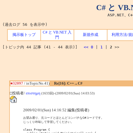
C# と V
ASP.NET、C
(過去ログ 56 を表示中)
C# と VB.NET 入
掲示板トップ
新規作成
利用方法/規
門
[トピック内 44 記事 (41 - 44 表示)]
<<
0
|
1
|
2
>>
■32097
/ inTopicNo.41)
Re[16]: C++→C#
□投稿者/
επιστημη
(1633回)-(2009/02/01(Sun) 14:03:53)
2009/02/01(Sun) 14:16:52 編集(投稿者)
お望み通り、元コードとほとんどコンパチなC#コードです。

じっくり吟味して学習してください。

class Program {
