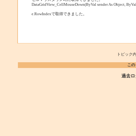
DataGridView_CellMouseDown(ByVal sender As Object, ByVa
e.RowIndexで取得できました。
トピック内
この
過去ロ