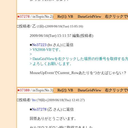
■37278
/ inTopicNo.2)
Re[1]: VB DataGridView 右クリッ
□投稿者/ 乙
(1回)-(2009/06/16(Tue) 15:05:16)
2009/06/16(Tue) 15:11:57 編集(投稿者)
■
No37223
(hs さん) に返信
> VS2008-VBです。
>
> DataGridViewを右クリックした場所の行番号を取得
> よろしくお願いします。
MouseUpEventでCurrent_Rowあたりをつかえばじゃない？
■37380
/ inTopicNo.3)
Re[2]: VB DataGridView 右クリッ
□投稿者/
hs
(78回)-(2009/06/18(Thu) 12:41:27)
■
No37278
(乙 さん) に返信
回答ありがとうございます。
セルマウスダウン時に取得できました。