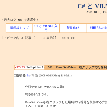
C# と V
ASP.NET、C
(過去ログ 65 を表示中)
C# と VB.NET 入
掲示板トップ
新規作成
利用方法/規
門
[トピック内 3 記事 (1 - 3 表示)] <<
0
>>
■37223
/ inTopicNo.1)
VB DataGridView 右クリックで行を
□投稿者/
hs
(76回)-(2009/06/15(Mon) 21:09:11)
分類:[VB.NET/VB2005 以降]
VS2008-VBです。
DataGridViewを右クリックした場所の行番号を取得する
よろしくお願いします。