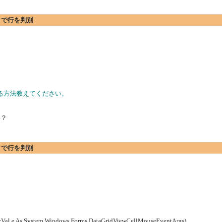
リックで行を判別
得する方法教えてください。
い？
リックで行を判別
yVal e As System.Windows.Forms.DataGridViewCellMouseEventArgs)