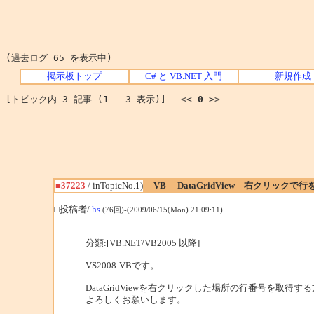
(過去ログ 65 を表示中)
掲示板トップ
C# と VB.NET 入門
新規作成
[トピック内 3 記事 (1 - 3 表示)] <<
0
>>
■37223
/ inTopicNo.1)
VB DataGridView 右クリックで行
□投稿者/
hs
(76回)-(2009/06/15(Mon) 21:09:11)
分類:[VB.NET/VB2005 以降]
VS2008-VBです。
DataGridViewを右クリックした場所の行番号を取得
よろしくお願いします。