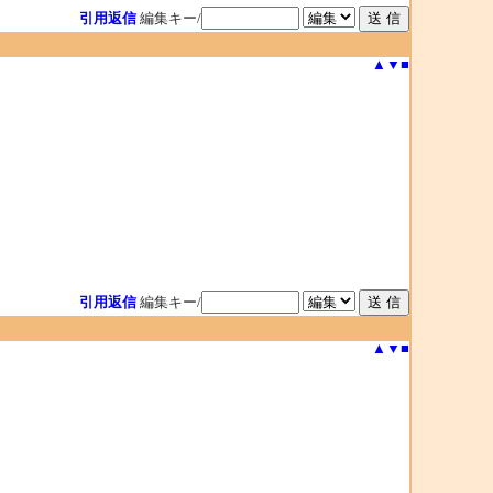
引用返信
編集キー/
▲
▼
■
引用返信
編集キー/
▲
▼
■