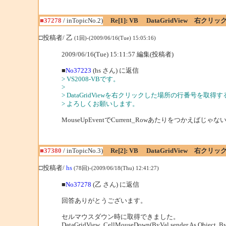
■37278
/ inTopicNo.2)
Re[1]: VB DataGridView 右ク
□投稿者/ 乙
(1回)-(2009/06/16(Tue) 15:05:16)
2009/06/16(Tue) 15:11:57 編集(投稿者)
■
No37223
(hs さん) に返信
> VS2008-VBです。
>
> DataGridViewを右クリックした場所の行番号を取
> よろしくお願いします。
MouseUpEventでCurrent_Rowあたりをつかえばじゃな
■37380
/ inTopicNo.3)
Re[2]: VB DataGridView 右ク
□投稿者/
hs
(78回)-(2009/06/18(Thu) 12:41:27)
■
No37278
(乙 さん) に返信
回答ありがとうございます。
セルマウスダウン時に取得できました。
DataGridView_CellMouseDown(ByVal sender As Object, B