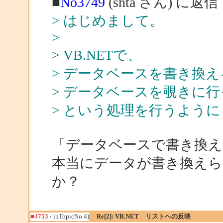
■
No3749
(shta さん) に返信
> はじめまして。
>
> VB.NETで、
> データベースを書き換
> データベースを覗きに
> という処理を行うよう
「データベースで書き換え
本当にデータが書き換え
か？
■3753
/ inTopicNo.4)
Re[2]: VB.NET リストへの反映