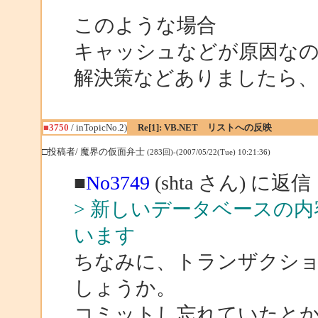
このような場合
キャッシュなどが原因な
解決策などありましたら
■3750
/ inTopicNo.2)
Re[1]: VB.NET リストへの反映
□投稿者/ 魔界の仮面弁士
(283回)-(2007/05/22(Tue) 10:21:36)
■
No3749
(shta さん) に返信
> 新しいデータベースの
います
ちなみに、トランザクシ
しょうか。
コミットし忘れていたと