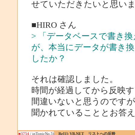
せていただきたいと思い
■HIRO さん
> 「データベースで書き
が、本当にデータが書き
したか？
それは確認しました。
時間が経過してから反映す
間違いないと思うのです
聞かれていることとお答
■3754
/ inTopicNo.5)
Re[1]: VB.NET リストへの反映