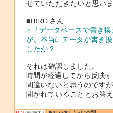
せていただきたいと思い
■HIRO さん
> 「データベースで書き
が、本当にデータが書き
したか？
それは確認しました。
時間が経過してから反映す
間違いないと思うのです
聞かれていることとお答
■3754
/ inTopicNo.5)
Re[1]: VB.NET リストへの反映