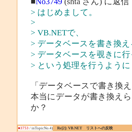
■
No3749
(shta さん) に返信
> はじめまして。
>
> VB.NETで、
> データベースを書き換
> データベースを覗きに
> という処理を行うよう
「データベースで書き換え
本当にデータが書き換え
か？
■3753
/ inTopicNo.4)
Re[2]: VB.NET リストへの反映