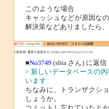
このような場合
キャッシュなどが原因な
解決策などありましたら
■3750
/ inTopicNo.2)
Re[1]: VB.NET リストへの反映
□投稿者/ 魔界の仮面弁士
(283回)-(2007/05/22(Tue) 10:21:36)
■
No3749
(shta さん) に返信
> 新しいデータベースの
います
ちなみに、トランザクシ
しょうか。
コミットし忘れていたと