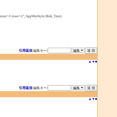
rrors=-1 rows=-1", AppWinStyle.Hide, True)
引用返信
編集キー/
▲
▼
■
引用返信
編集キー/
▲
▼
■