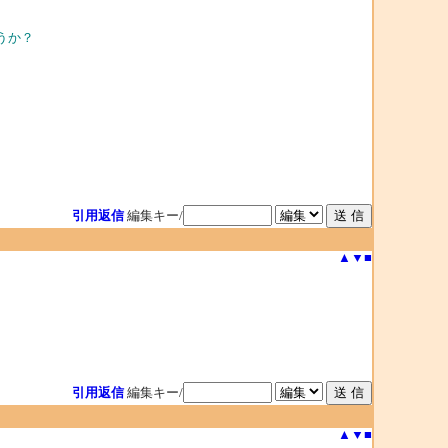
ょうか？
引用返信
編集キー/
▲
▼
■
引用返信
編集キー/
▲
▼
■