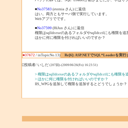
■
No37583
(eternia さん) に返信
はい。両方ともサーバ側で実行しています。
Webアプリでです。
■
No37599
(HiJun さん) に返信
権限はsqlldr.exeのあるフォルダやsqlldr.ctlに
ほかに何に権限を付ければいいのですか？
■37672
/ inTopicNo.13)
Re[6]: ASP.NETでSQL*Loaderを
□投稿者/ いしだ
(207回)-(2009/06/26(Fri) 16:23:51)
> 権限はsqlldr.exeのあるフォルダやsqlldr.ctl
> ほかに何に権限を付ければいいのですか？
IIS_WPGを追加して権限を追加するとどうでしょうか？