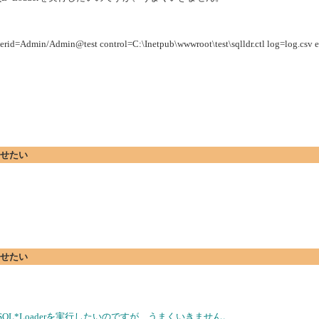
userid=Admin/Admin@test control=C:\Inetpub\wwwroot\test\sqlldr.ctl log=log.csv e
行させたい
行させたい
、SQL*Loaderを実行したいのですが、うまくいきません。