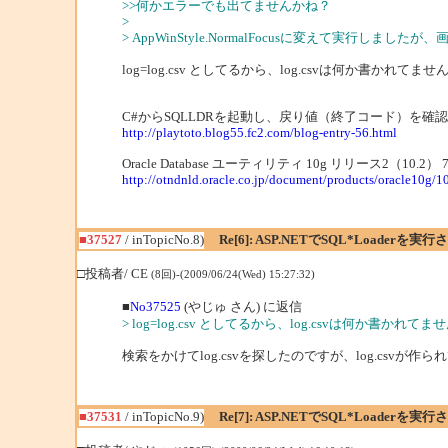
>>何かエラーでも出てませんかね？
>
> AppWinStyle.NormalFocusに変えて実
log=log.csv としてるから、log.csvは何か書かれてませ
C#からSQLLDRを起動し、戻り値（終了コード）を確
http://playtoto.blog55.fc2.com/blog-entry-56.html
Oracle Database ユーティリティ 10g リリース2（10.
http://otndnld.oracle.co.jp/document/products/oracle10g
■37527
/ inTopicNo.8)
Re[6]: ASP.NETでSQL*Loaderを実
□投稿者/ CE
(8回)-(2009/06/24(Wed) 15:27:32)
■
No37525
(やじゅ さん) に返信
> log=log.csv としてるから、log.csvは何か書かれて
検索をかけてlog.csvを探したのですが、log.csvが
■37531
/ inTopicNo.9)
Re[7]: ASP.NETでSQL*Loaderを実