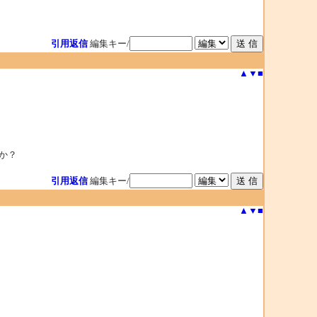
引用返信
編集キー/
▲
▼
■
うか？
引用返信
編集キー/
▲
▼
■