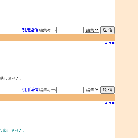
引用返信
編集キー/
▲
▼
■
起動しません。
引用返信
編集キー/
▲
▼
■
が起動しません。