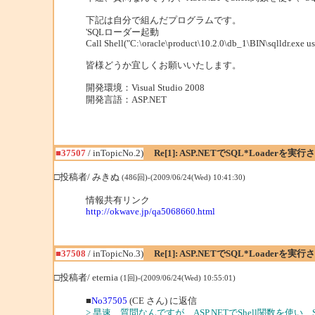
下記は自分で組んだプログラムです。
'SQLローダー起動
Call Shell("C:\oracle\product\10.2.0\db_1\BIN\sqlldr.exe 
皆様どうか宜しくお願いいたします。
開発環境：Visual Studio 2008
開発言語：ASP.NET
■37507
/ inTopicNo.2)
Re[1]: ASP.NETでSQL*Loaderを実
□投稿者/ みきぬ
(486回)-(2009/06/24(Wed) 10:41:30)
情報共有リンク
http://okwave.jp/qa5068660.html
■37508
/ inTopicNo.3)
Re[1]: ASP.NETでSQL*Loaderを実
□投稿者/ eternia
(1回)-(2009/06/24(Wed) 10:55:01)
■
No37505
(CE さん) に返信
> 早速、質問なんですが、ASP.NETでShell関数を使い