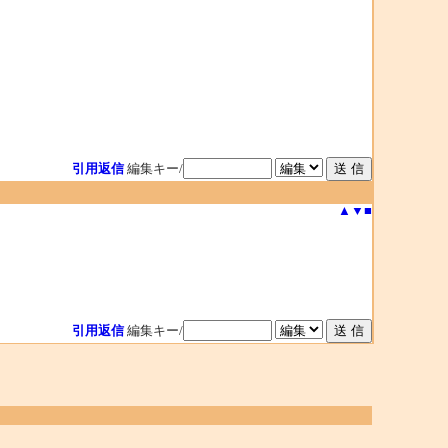
引用返信
編集キー/
▲
▼
■
引用返信
編集キー/