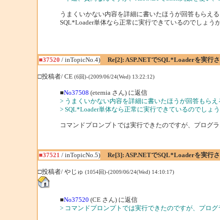
うまくいかない内容を詳細に書いたほうが回答もらえる
SQL*Loader単体なら正常に実行できているのでしょう
■37520
/ inTopicNo.4)
Re[2]: ASP.NETでSQL*Loaderを実
□投稿者/ CE
(6回)-(2009/06/24(Wed) 13:22:12)
■
No37508
(eternia さん) に返信
> うまくいかない内容を詳細に書いたほうが回答もらえ
> SQL*Loader単体なら正常に実行できているのでしょ
コマンドプロンプトでは実行できたのですが、プログラムで
■37521
/ inTopicNo.5)
Re[3]: ASP.NETでSQL*Loaderを実
□投稿者/ やじゅ
(1054回)-(2009/06/24(Wed) 14:10:17)
■
No37520
(CE さん) に返信
> コマンドプロンプトでは実行できたのですが、プログラム