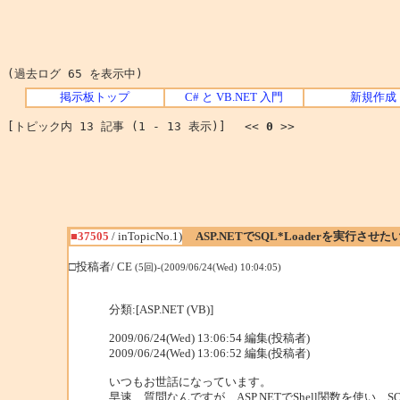
(過去ログ 65 を表示中)
掲示板トップ
C# と VB.NET 入門
新規作成
[トピック内 13 記事 (1 - 13 表示)] <<
0
>>
■37505
/ inTopicNo.1)
ASP.NETでSQL*Loaderを実行させた
□投稿者/ CE
(5回)-(2009/06/24(Wed) 10:04:05)
分類:[ASP.NET (VB)]
2009/06/24(Wed) 13:06:54 編集(投稿者)
2009/06/24(Wed) 13:06:52 編集(投稿者)
いつもお世話になっています。
早速、質問なんですが、ASP.NETでShell関数を使い、