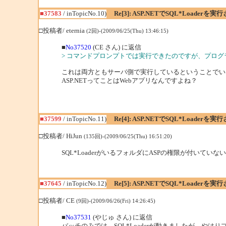
■37583
/ inTopicNo.10)
Re[3]: ASP.NETでSQL*Loaderを
□投稿者/ eternia
(2回)-(2009/06/25(Thu) 13:46:15)
■
No37520
(CE さん) に返信
> コマンドプロンプトでは実行できたのですが、プログラム
これは両方ともサーバ側で実行しているということでい
ASP.NETってことはWebアプリなんですよね？
■37599
/ inTopicNo.11)
Re[4]: ASP.NETでSQL*Loaderを
□投稿者/ HiJun
(135回)-(2009/06/25(Thu) 16:51:20)
SQL*LoaderがいるフォルダにASPの権限が付いていないとか
■37645
/ inTopicNo.12)
Re[5]: ASP.NETでSQL*Loaderを
□投稿者/ CE
(9回)-(2009/06/26(Fri) 14:26:45)
■
No37531
(やじゅ さん) に返信
バッチのみでは、SQL*Loaderが動きましたが、や