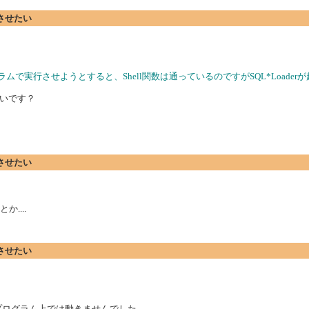
実行させたい
で実行させようとすると、Shell関数は通っているのですがSQL*Loader
いです？
実行させたい
....
実行させたい
はりプログラム上では動きませんでした。