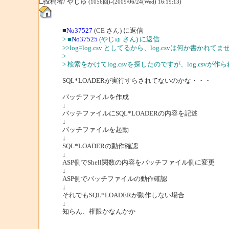
□投稿者/ やじゅ
(1056回)-(2009/06/24(Wed) 16:19:13)
■
No37527
(CE さん) に返信
> ■
No37525
(やじゅ さん) に返信
>>log=log.csv としてるから、log.csvは何か書かれて
>
> 検索をかけてlog.csvを探したのですが、log.csv
SQL*LOADERが実行すらされてないのかな・・・
バッチファイルを作成
↓
バッチファイルにSQL*LOADERの内容を記述
↓
バッチファイルを起動
↓
SQL*LOADERの動作確認
↓
ASP側でShell関数の内容をバッチファイル側に変更
↓
ASP側でバッチファイルの動作確認
↓
それでもSQL*LOADERが動作しない場合
↓
知らん、権限かなんかか