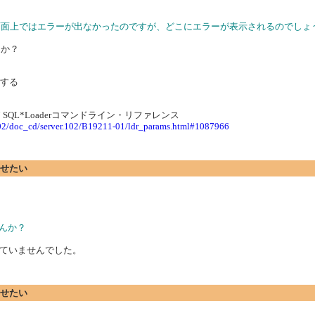
行しましたが、画面上ではエラーが出なかったのですが、どこにエラーが表示されるのでし
んか？
認する
2） 7 SQL*Loaderコマンドライン・リファレンス
/102/doc_cd/server.102/B19211-01/ldr_params.html#1087966
行させたい
ませんか？
作られていませんでした。
行させたい