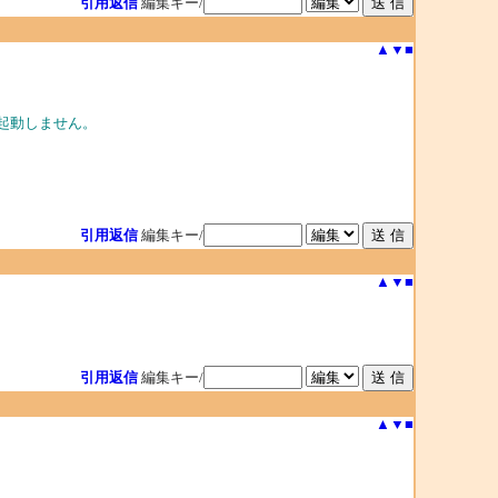
引用返信
編集キー/
▲
▼
■
が起動しません。
引用返信
編集キー/
▲
▼
■
引用返信
編集キー/
▲
▼
■