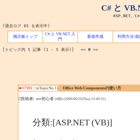
C# と V
ASP.NET、C
(過去ログ 65 を表示中)
C# と VB.NET 入
掲示板トップ
新規作成
利用方法/規
門
[トピック内 5 記事 (1 - 5 表示)] <<
0
>>
■37592
/ inTopicNo.1)
Office Web Componentsの使い方
□投稿者/ .net初心者
(4回)-(2009/06/25(Thu) 15:49:51)
分類:[ASP.NET (VB)]