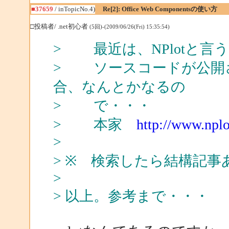
■37659
/ inTopicNo.4)
Re[2]: Office Web Componentsの使い方
□投稿者/ .net初心者
(5回)-(2009/06/26(Fri) 15:35:54)
> 最近は、NPlotと言
> ソースコードが公開
合、なんとかなるの
> で・・・
> 本家
http://www.npl
>
> ※ 検索したら結構記事
>
> 以上。参考まで・・・