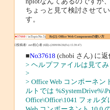
nplotなんてあるのです
ちょっと見て検討させて
す。
■37660
/ inTopicNo.5)
Re[2]: Office Web Componentsの使い方
□投稿者/ .net初心者
(6回)-(2009/06/26(Fri) 15:39:47)
■
No37618
(chobi さん) に
> ヘルプファイルは見て
>
> Office Web コンポー
ルトでは %SystemDrive%\Progr
Office\Office\1041 
Web コンポーネント 10