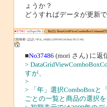
ょうか？
どうすればデータが更新
■37502
/ inTopicNo.2)
Re[1]: DataGridViewComboBoxColum
□投稿者/ ぱぱいやん
(46回)-(2009/06/24(Wed) 09:25:46)
■
No37486
(mori さん) に返
> DataGridViewComb
すが、
>
> 「年」選択ComboBoxと
ごとの一覧と商品の選択