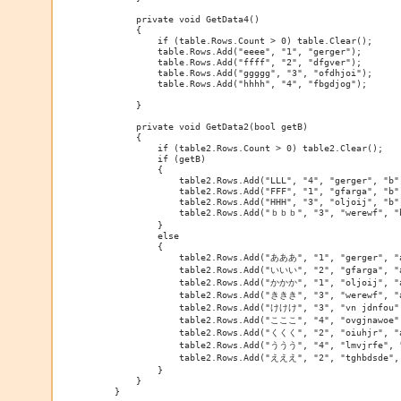
        private void GetData4()

        {

            if (table.Rows.Count > 0) table.Clear();

            table.Rows.Add("eeee", "1", "gerger");

            table.Rows.Add("ffff", "2", "dfgver");

            table.Rows.Add("ggggg", "3", "ofdhjoi");

            table.Rows.Add("hhhh", "4", "fbgdjog");

        }

        private void GetData2(bool getB)

        {

            if (table2.Rows.Count > 0) table2.Clear();

            if (getB)

            {

                table2.Rows.Add("LLL", "4", "gerger", "b")
                table2.Rows.Add("FFF", "1", "gfarga", "b")
                table2.Rows.Add("HHH", "3", "oljoij", "b")
                table2.Rows.Add("ｂｂｂ", "3", "werewf", "b
            }

            else

            {

                table2.Rows.Add("あああ", "1", "gerger", "a
                table2.Rows.Add("いいい", "2", "gfarga", "a
                table2.Rows.Add("かかか", "1", "oljoij", "a
                table2.Rows.Add("ききき", "3", "werewf", "a
                table2.Rows.Add("けけけ", "3", "vn jdnfou",
                table2.Rows.Add("こここ", "4", "ovgjnawoe",
                table2.Rows.Add("くくく", "2", "oiuhjr", "a
                table2.Rows.Add("ううう", "4", "lmvjrfe", "
                table2.Rows.Add("えええ", "2", "tghbdsde", 
            }

        }

    }
