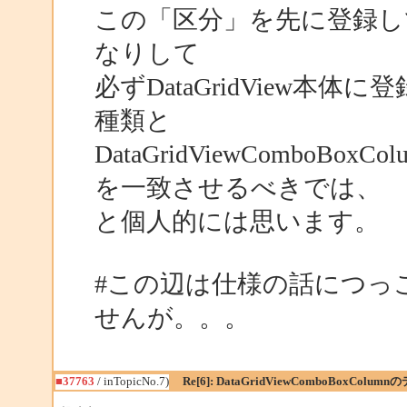
この「区分」を先に登録
なりして
必ずDataGridView
種類と
DataGridViewCombo
を一致させるべきでは、
と個人的には思います。
#この辺は仕様の話につっ
せんが。。。
■37763
/ inTopicNo.7)
Re[6]: DataGridViewComboBoxColum