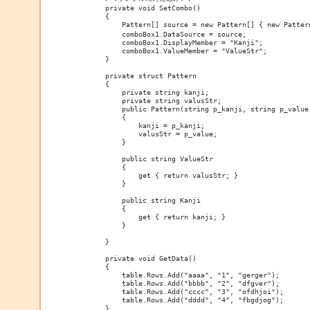
        private void SetCombo()

        {

            Pattern[] source = new Pattern[] { new Patt
            comboBox1.DataSource = source;

            comboBox1.DisplayMember = "Kanji";

            comboBox1.ValueMember = "ValueStr";

        }

        private struct Pattern

        {

            private string kanji;

            private string valusStr;

            public Pattern(string p_kanji, string p_value)
            {

                kanji = p_kanji;

                valusStr = p_value;

            }

            public string ValueStr

            {

                get { return valusStr; }

            }

            public string Kanji

            {

                get { return kanji; }

            }

        }

        private void GetData()

        {

            table.Rows.Add("aaaa", "1", "gerger");

            table.Rows.Add("bbbb", "2", "dfgver");

            table.Rows.Add("cccc", "3", "ofdhjoi");

            table.Rows.Add("dddd", "4", "fbgdjog");

        }
