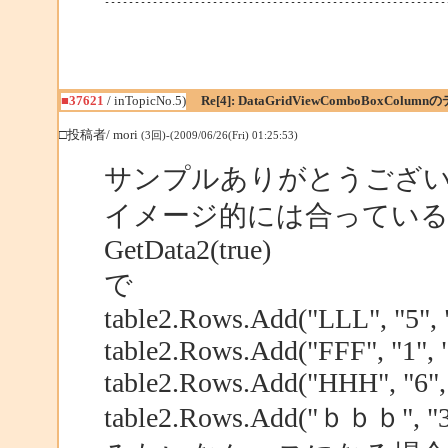
---------------------------------------------------------
■37621
/ inTopicNo.5)
Re[4]: DataGridViewComboBoxColum
□投稿者/ mori
(3回)-(2009/06/26(Fri) 01:25:53)
サンプルありがとうござ
イメージ的には合ってい
GetData2(true)
で
table2.Rows.Add("LLL", "5", "
table2.Rows.Add("FFF", "1", "
table2.Rows.Add("HHH", "6", "
table2.Rows.Add("ｂｂｂ", "3",