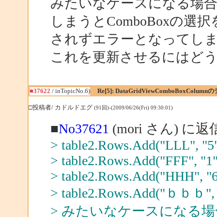
みたいなケースになる場合
しまうとComboBoxの選択
されずエラーとなってし
これを更新させるにはど
■37622
/ inTopicNo.6)
Re[5]: DataGridViewComboBoxColum
□投稿者/ カドルドエグ
(91回)-(2009/06/26(Fri) 09:30:01)
■
No37621
(mori さん) に返
> table2.Rows.Add("LLL", "5",
> table2.Rows.Add("FFF", "1",
> table2.Rows.Add("HHH", "6",
> table2.Rows.Add("ｂｂｂ", "3
> みたいなケースになる場