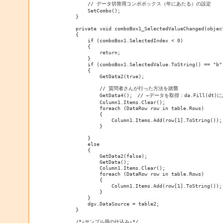
            // データ切替用コンボボックス（年にあたる）の設定

            SetCombo();

        }

        private void comboBox1_SelectedValueChanged(object
        {

            if (comboBox1.SelectedIndex < 0)

            {

                return;

            }

            if (comboBox1.SelectedValue.ToString() == "b")
            {

                GetData2(true);

                // 質問者さんが行った方法を踏襲

                GetData4();　// ←データを取得：da.Fill(
                Column1.Items.Clear();

                foreach (DataRow row in table.Rows)

                {

                    Column1.Items.Add(row[1].ToString());

                }

            }

            else

            {

                GetData2(false);

                GetData();

                Column1.Items.Clear();

                foreach (DataRow row in table.Rows)

                {

                    Column1.Items.Add(row[1].ToString());

                }

            }

            dgv.DataSource = table2;

        }

        /*↓サンプル用の仕込み↓*/
