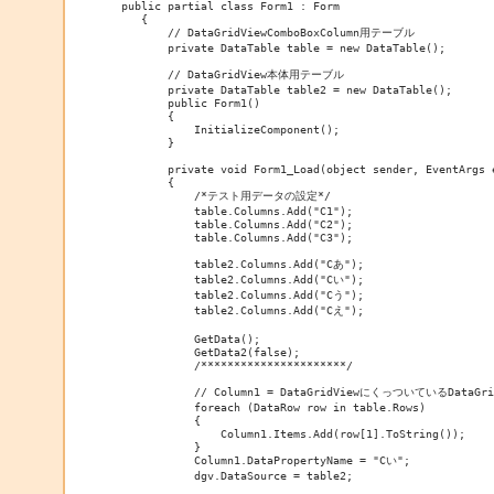
 public partial class Form1 : Form

    {

        // DataGridViewComboBoxColumn用テーブル

        private DataTable table = new DataTable();

        // DataGridView本体用テーブル

        private DataTable table2 = new DataTable();

        public Form1()

        {

            InitializeComponent();

        }

        private void Form1_Load(object sender, EventArgs e
        {

            /*テスト用データの設定*/

            table.Columns.Add("C1");

            table.Columns.Add("C2");

            table.Columns.Add("C3");

            table2.Columns.Add("Cあ");

            table2.Columns.Add("Cい");

            table2.Columns.Add("Cう");

            table2.Columns.Add("Cえ");

            GetData();

            GetData2(false);

            /**********************/

            // Column1 = DataGridViewにくっついているDataGridV
            foreach (DataRow row in table.Rows)

            {

                Column1.Items.Add(row[1].ToString());

            }

            Column1.DataPropertyName = "Cい";

            dgv.DataSource = table2;
