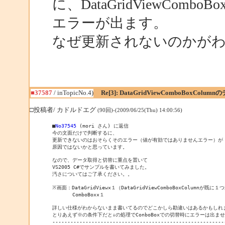
に、DataGridViewComb
エラーが出ます。
なぜ更新されないのかが
■37587
/ inTopicNo.4)
Re[3]: DataGridViewComboBoxColum
□投稿者/ カドルドエグ
(90回)-(2009/06/25(Thu) 14:00:56)
■
No37545
 (mori さん) に返信

今の文面だけで判断するに、

更新できないのはおそらくそのエラー（値が有効ではありませんエラー）が

原因ではないかと思っています。

なので、データ取得と切替に重点を置いて

VS2005 C#でサンプルを書いてみました。

汚さについてはご了承ください。。

※画面：DataGridView×１（DataGridViewComboBoxColumnが既
　　　　ComboBox×１

詳しい仕様がわからないまま書いてるのでどこかしら勘違いはあるかもしれま
とりあえず※の条件下だと↓の処理でConboBoxでの切替時にエラーは出ませ
----------------------------------------------------------