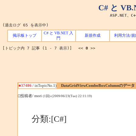
C# と V
ASP.NET、C
(過去ログ 65 を表示中)
C# と VB.NET 入
掲示板トップ
新規作成
利用方法/規
門
[トピック内 7 記事 (1 - 7 表示)] <<
0
>>
■37486
/ inTopicNo.1)
DataGridViewComboBoxColumnのデータ
□投稿者/ mori
(1回)-(2009/06/23(Tue) 22:11:19)
分類:[C#]