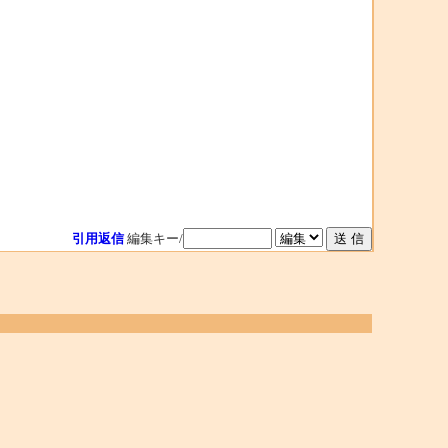
引用返信
編集キー/