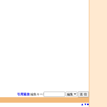
引用返信
編集キー/
▲
▼
■