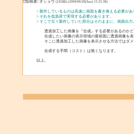
□投稿者/ オショウ
(245回)-(2009/06/28(Sun) 15:25:38)
> 製作しているものは高速に画面を書き換える必要が
> それを低負荷で実現する必要があります。
> そこで元々製作していた部分はそのままに、画面出力と一部
透過加工した画像を『合成』する必要があるのかど
合成したい画像の表示領域の最前面に透過画像を表
そこに透過加工した画像を表示させる方法ではダメ
合成する手間（コスト）は無くなります。
以上。