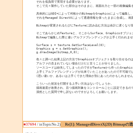
それを低負荷で実現する必要があります。

そこで元々製作していた部分はそのままに、画面出力と一部の画像編集をMan
具体的にはGDI+によって何枚かのBitmapをGraphicsによって編集し、
それをManaged DirectXによって透過情報を保ったままに合成し、
Bitmapが変更されるたびにTextureに読み込む方法は余計に遅くなり
そこであらかじめTextureと、そこからSurface、Graphics
Bitmapで編集した際と違いアルファブレンディングが上手く行われませ
Surface s = texture.GetSurfaceLevel(0);

Graphics g = s.GetGraphics();

g.drawImage(bitmap,0,0);

色々と調べた結果上記の方法でGraphicsオブジェクトを取り出せるのはText
アルファの含まれていない場合だけだと言うことが分りました。

ソースコードは紛失してしまったのですがTextureから作ったGraphic
上手くアルファブレンディングが出来ていたことがあったので不可能では
(思い違いか、あるいは上手くできた理由が別にあったのかもしれませんが
こういった状況を打開する上手い方法はないでしょうか。

描画速度が改善され、且つ描画対象をコントロールごとに設定できるのであれば
漠然とした質問で申し訳ないのですがよろしくお願いします。

■37694
/ inTopicNo.2)
Re[1]: ManagedDirectX(2D) Bitma