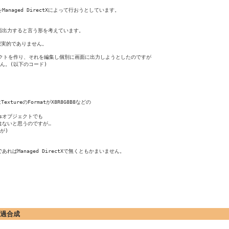
aged DirectXによって行おうとしています。



画面出力すると言う形を考えています。

現実的でありません。

オブジェクトを作り、それを編集し個別に画面に出力しようとしたのですが

ん。(以下のコード)

ureのFormatがX8R8G8B8などの

sオブジェクトでも

ないと思うのですが…

)

Managed DirectXで無くともかまいません。

pの透過合成