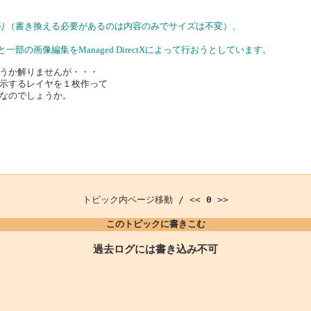
あり（書き換える必要があるのは内容のみでサイズは不変）、
の画像編集をManaged DirectXによって行おうとしています。
うか解りませんが・・・
示するレイヤを１枚作って
なのでしょうか。
トピック内ページ移動 / <<
0
>>
このトピックに書きこむ
過去ログには書き込み不可