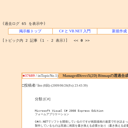
(過去ログ 65 を表示中)
掲示板トップ
C# と VB.NET 入門
新規作成
[トピック内 2 記事 (1 - 2 表示)] <<
0
>>
■37689
/ inTopicNo.1)
ManagedDirectX(2D) Bitmapの透過合
□投稿者/ Ins
(8回)-(2009/06/26(Fri) 23:43:39)
分類:[C#]
Microsoft Visual C# 2008 Express Edition

フォームアプリケーション

C#の.NETでソフトを開発しているのですが画面描画の速度で行き詰まっ
製作しているものは高速に画面を書き換える必要があり（書き換える必要