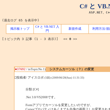
C# と V
ASP.NET、C
(過去ログ 65 を表示中)
C# と VB.NET 入
掲示板トップ
新規作成
利用方法/規
門
[トピック内 3 記事 (1 - 3 表示)] <<
0
>>
■37692
/ inTopicNo.1)
システムカーソル（？）の変更
□投稿者/ アイスロボ
(5回)-(2009/06/28(Sun) 11:31:33)
分類:[C#]
.Net 3.0/VS2008です。
Formアプリでカーソルを変更したいのですが、
Cursorプロパティはあくまでも自身の画面上しか変更され