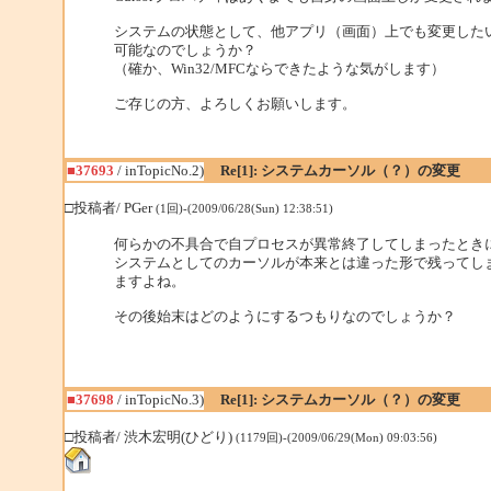
システムの状態として、他アプリ（画面）上でも変更した
可能なのでしょうか？
（確か、Win32/MFCならできたような気がします）
ご存じの方、よろしくお願いします。
■37693
/ inTopicNo.2)
Re[1]: システムカーソル（？）の変更
□投稿者/ PGer
(1回)-(2009/06/28(Sun) 12:38:51)
何らかの不具合で自プロセスが異常終了してしまったとき
システムとしてのカーソルが本来とは違った形で残ってし
ますよね。
その後始末はどのようにするつもりなのでしょうか？
■37698
/ inTopicNo.3)
Re[1]: システムカーソル（？）の変更
□投稿者/ 渋木宏明(ひどり)
(1179回)-(2009/06/29(Mon) 09:03:56)