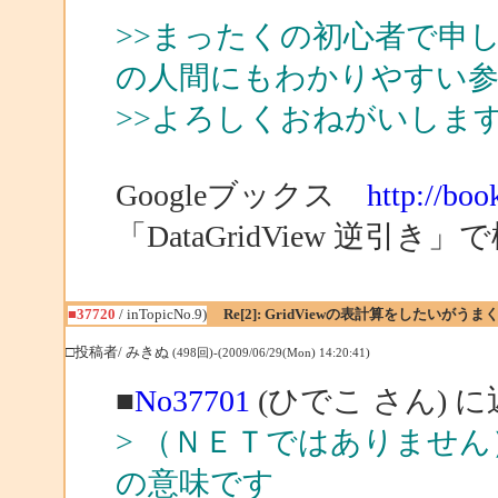
>>まったくの初心者で申
の人間にもわかりやすい
>>よろしくおねがいしま
Googleブックス
http://boo
「DataGridView 逆
■37720
/ inTopicNo.9)
Re[2]: GridViewの表計算をしたいがう
□投稿者/ みきぬ
(498回)-(2009/06/29(Mon) 14:20:41)
■
No37701
(ひでこ さん) 
> （ＮＥＴではありませ
の意味です