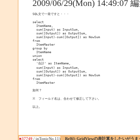
2009/06/29(Mon) 14:49:0
SQL文で一発ですと・・・

select

  ItemName,

  sum(Input) as InputSum,

  sum([Output]) as OutputSum,

  sum(Input)-sum([Output]) as NowSum

from

  ItemMaster

group by

  ItemName

union

select

  '合計' as ItemName,

  sum(Input) as InputSum,

  sum([Output]) as OutputSum,

  sum(Input)-sum([Output]) as NowSum

from

  ItemMaster

如何？

※　フィールド名は、合わせて修正して下さい。

以上。
■37749
/ inTopicNo.11)
Re[6]: GridViewの表計算をしたいが