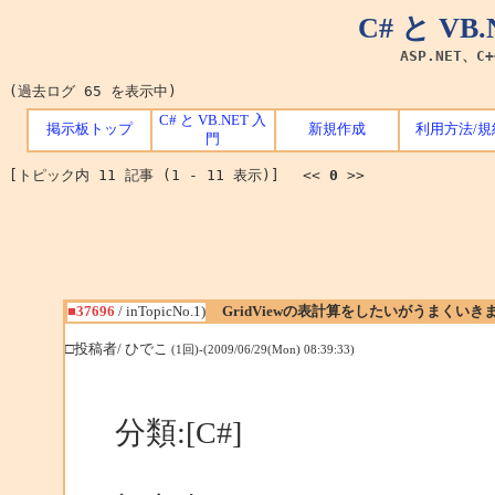
C# と V
ASP.NET、C
(過去ログ 65 を表示中)
C# と VB.NET 入
掲示板トップ
新規作成
利用方法/規
門
[トピック内 11 記事 (1 - 11 表示)] <<
0
>>
■37696
/ inTopicNo.1)
GridViewの表計算をしたいがうまくいき
□投稿者/ ひでこ
(1回)-(2009/06/29(Mon) 08:39:33)
分類:[C#]