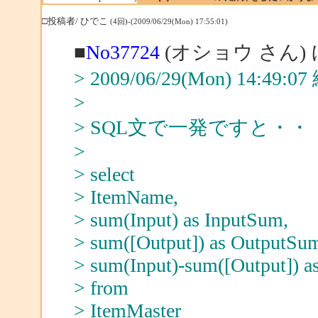
□投稿者/ ひでこ
(4回)-(2009/06/29(Mon) 17:55:01)
■
No37724
(オショウ さん)
> 2009/06/29(Mon) 14:49
>
> SQL文で一発ですと・・
>
> select
> ItemName,
> sum(Input) as InputSum,
> sum([Output]) as OutputSu
> sum(Input)-sum([Output])
> from
> ItemMaster