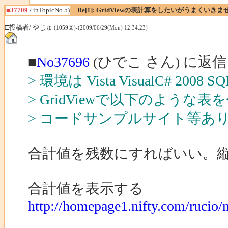
■37709
/ inTopicNo.5)
Re[1]: GridViewの表計算をしたいがうまくいきま
□投稿者/ やじゅ
(1059回)-(2009/06/29(Mon) 12:34:23)
■
No37696
(ひでこ さん) に返信
> 環境は Vista VisualC# 2008 
> GridViewで以下のよ
> コードサンプルサイト等あ
合計値を残数にすればいい。
合計値を表示する
http://homepage1.nifty.com/ruc