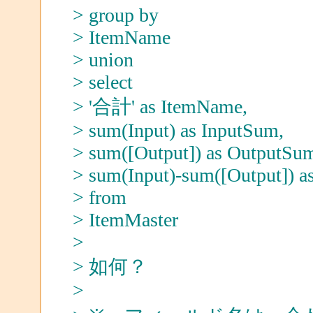
> group by
> ItemName
> union
> select
> '合計' as ItemName,
> sum(Input) as InputSum,
> sum([Output]) as OutputSu
> sum(Input)-sum([Output])
> from
> ItemMaster
>
> 如何？
>