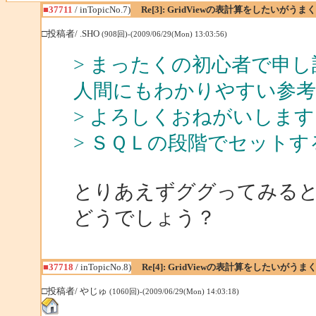
■37711
/ inTopicNo.7)
Re[3]: GridViewの表計算をしたいがう
□投稿者/ .SHO
(908回)-(2009/06/29(Mon) 13:03:56)
> まったくの初心者で申
人間にもわかりやすい参
> よろしくおねがいします
> ＳＱＬの段階でセット
とりあえずググってみる
どうでしょう？
■37718
/ inTopicNo.8)
Re[4]: GridViewの表計算をしたいがう
□投稿者/ やじゅ
(1060回)-(2009/06/29(Mon) 14:03:18)