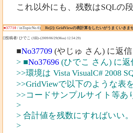
これ以外にも、残数はSQLの
■37710
/ inTopicNo.6)
Re[2]: GridViewの表計算をしたいがうまくいきま
□投稿者/ ひでこ
(3回)-(2009/06/29(Mon) 12:54:29)
■
No37709
(やじゅ さん) に返信
> ■
No37696
(ひでこ さん) に返
>>環境は Vista VisualC# 2008 
>>GridViewで以下のよ
>>コードサンプルサイト等あ
>
> 合計値を残数にすればいい
>