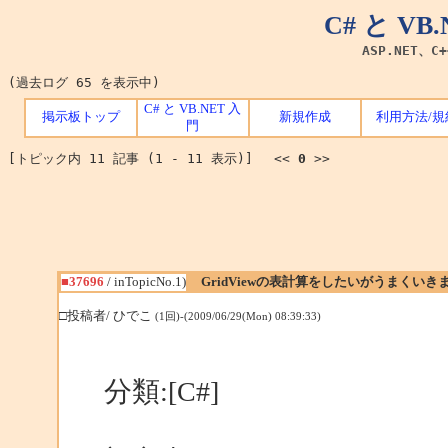
C# と V
ASP.NET、C
(過去ログ 65 を表示中)
C# と VB.NET 入
掲示板トップ
新規作成
利用方法/規
門
[トピック内 11 記事 (1 - 11 表示)] <<
0
>>
■37696
/ inTopicNo.1)
GridViewの表計算をしたいがうまくいき
□投稿者/ ひでこ
(1回)-(2009/06/29(Mon) 08:39:33)
分類:[C#]