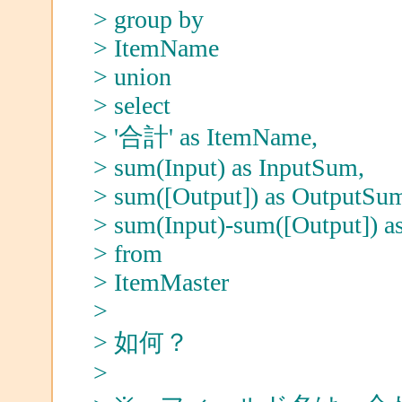
> group by
> ItemName
> union
> select
> '合計' as ItemName,
> sum(Input) as InputSum,
> sum([Output]) as OutputSu
> sum(Input)-sum([Output])
> from
> ItemMaster
>
> 如何？
>