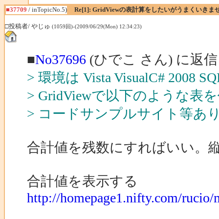
■37709
/ inTopicNo.5)
Re[1]: GridViewの表計算をしたいがうまくいきま
□投稿者/ やじゅ
(1059回)-(2009/06/29(Mon) 12:34:23)
■
No37696
(ひでこ さん) に返信
> 環境は Vista VisualC# 2008 
> GridViewで以下のよ
> コードサンプルサイト等あ
合計値を残数にすればいい。
合計値を表示する
http://homepage1.nifty.com/ruc