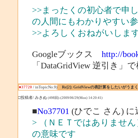
>>まったくの初心者で申
の人間にもわかりやすい
>>よろしくおねがいしま
Googleブックス
http://boo
「DataGridView 逆
■37720
/ inTopicNo.9)
Re[2]: GridViewの表計算をしたいがう
□投稿者/ みきぬ
(498回)-(2009/06/29(Mon) 14:20:41)
■
No37701
(ひでこ さん) 
> （ＮＥＴではありませ
の意味です