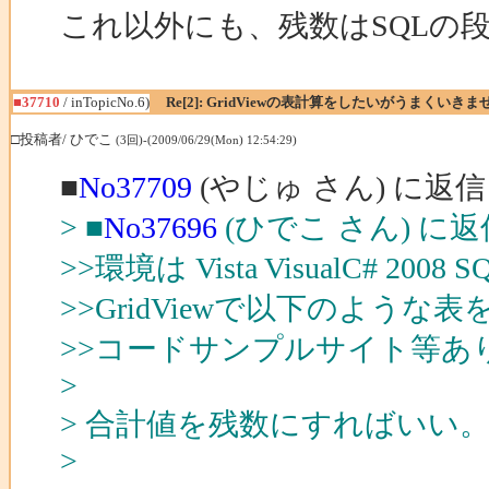
これ以外にも、残数はSQLの
■37710
/ inTopicNo.6)
Re[2]: GridViewの表計算をしたいがうまくいきま
□投稿者/ ひでこ
(3回)-(2009/06/29(Mon) 12:54:29)
■
No37709
(やじゅ さん) に返信
> ■
No37696
(ひでこ さん) に返
>>環境は Vista VisualC# 2008 
>>GridViewで以下のよ
>>コードサンプルサイト等あ
>
> 合計値を残数にすればいい
>