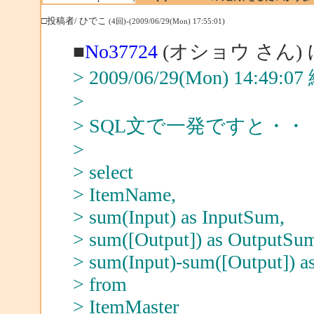
□投稿者/ ひでこ
(4回)-(2009/06/29(Mon) 17:55:01)
■
No37724
(オショウ さん)
> 2009/06/29(Mon) 14:49
>
> SQL文で一発ですと・・
>
> select
> ItemName,
> sum(Input) as InputSum,
> sum([Output]) as OutputSu
> sum(Input)-sum([Output])
> from
> ItemMaster