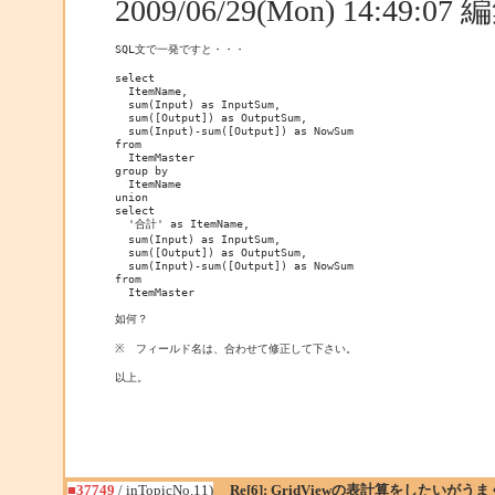
2009/06/29(Mon) 14:49:0
SQL文で一発ですと・・・

select

  ItemName,

  sum(Input) as InputSum,

  sum([Output]) as OutputSum,

  sum(Input)-sum([Output]) as NowSum

from

  ItemMaster

group by

  ItemName

union

select

  '合計' as ItemName,

  sum(Input) as InputSum,

  sum([Output]) as OutputSum,

  sum(Input)-sum([Output]) as NowSum

from

  ItemMaster

如何？

※　フィールド名は、合わせて修正して下さい。

以上。
■37749
/ inTopicNo.11)
Re[6]: GridViewの表計算をしたいが