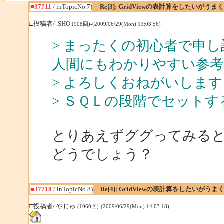
■37711
/ inTopicNo.7)
Re[3]: GridViewの表計算をしたいがう
□投稿者/ .SHO
(908回)-(2009/06/29(Mon) 13:03:56)
> まったくの初心者で申
人間にもわかりやすい参
> よろしくおねがいします
> ＳＱＬの段階でセット
とりあえずググってみる
どうでしょう？
■37718
/ inTopicNo.8)
Re[4]: GridViewの表計算をしたいがう
□投稿者/ やじゅ
(1060回)-(2009/06/29(Mon) 14:03:18)