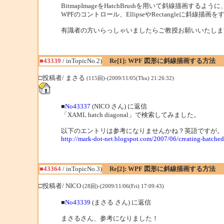
BitmapImageをHatchBrushを用いて斜線描画するように
WPFのコントロール、EllipseやRectangleに斜線
有識者の方いらっしゃいましたらご教授お願いいたしま
■43339
/ inTopicNo.2)
Re[1]: WPF 図形に斜線描画する方法
□投稿者/ まさる
(115回)-(2009/11/05(Thu) 21:26:32)
■
No43337
(NICO さん) に返信
「XAML hatch diagonal」で検索してみました。
以下のエントリは参考になりませんかね？英語ですが。
http://mark-dot-net.blogspot.com/2007/06/creating-hatched
■43364
/ inTopicNo.3)
Re[2]: WPF 図形に斜線描画する方法
□投稿者/ NICO
(28回)-(2009/11/06(Fri) 17:09:43)
■
No43339
(まさる さん) に返信
まさるさん、参考になりました！