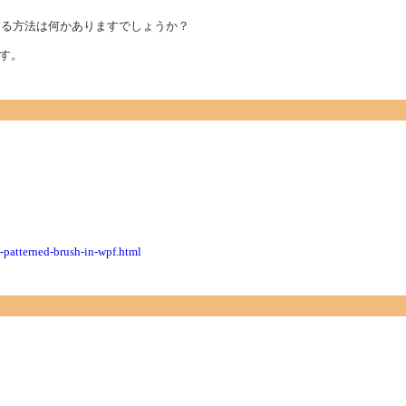
、
描画をする方法は何かありますでしょうか？
す。
-patterned-brush-in-wpf.html