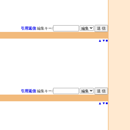
引用返信
編集キー/
▲
▼
■
引用返信
編集キー/
▲
▼
■