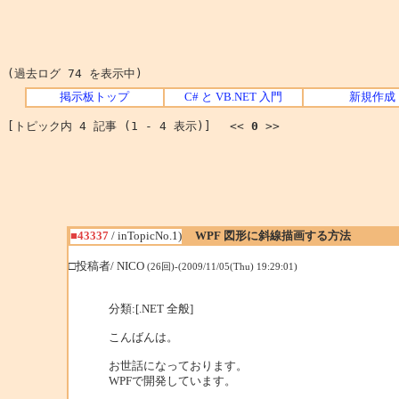
(過去ログ 74 を表示中)
掲示板トップ
C# と VB.NET 入門
新規作成
[トピック内 4 記事 (1 - 4 表示)] <<
0
>>
■43337
/ inTopicNo.1)
WPF 図形に斜線描画する方法
□投稿者/ NICO
(26回)-(2009/11/05(Thu) 19:29:01)
分類:[.NET 全般]
こんばんは。
お世話になっております。
WPFで開発しています。