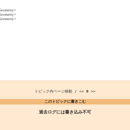
eGeometry>
eGeometry>
eGeometry>
トピック内ページ移動 / <<
0
>>
このトピックに書きこむ
過去ログには書き込み不可