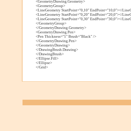
<GeometryDrawing.Geometry>
<GeometryGroup>
<LineGeometry StartPoint="0,10" EndPoint="10,0"></Lin
<LineGeometry StartPoint="0,20" EndPoint="20,0"></Lin
<LineGeometry StartPoint="0,30" EndPoint="30,0"></Lin
</GeometryGroup>
</GeometryDrawing.Geometry>
<GeometryDrawing.Pen>
<Pen Thickness="1" Brush="Black" />
</GeometryDrawing.Pen>
</GeometryDrawing>
</DrawingBrush.Drawing>
</DrawingBrush>
</Ellipse.Fill>
</Ellipse>
</Grid>