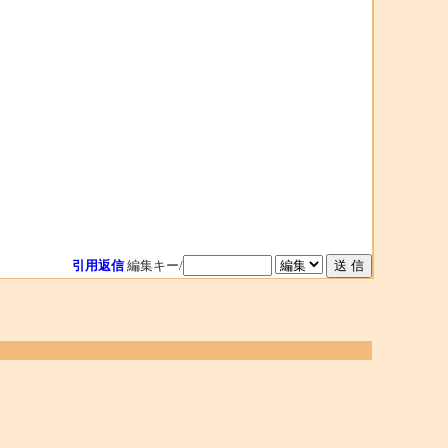
引用返信
編集キー/