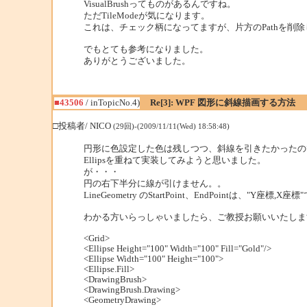
VisualBrushってものがあるんですね。
ただTileModeが気になります。
これは、チェック柄になってますが、片方のPathを
でもとても参考になりました。
ありがとうございました。
■43506
/ inTopicNo.4)
Re[3]: WPF 図形に斜線描画する方法
□投稿者/ NICO
(29回)-(2009/11/11(Wed) 18:58:48)
円形に色設定した色は残しつつ、斜線を引きたかったの
Ellipsを重ねて実装してみようと思いました。
が・・・
円の右下半分に線が引けません。。
LineGeometry のStartPoint、EndPointは、"Y座標
わかる方いらっしゃいましたら、ご教授お願いいたしま
<Grid>
<Ellipse Height="100" Width="100" Fill="Gold"/>
<Ellipse Width="100" Height="100">
<Ellipse.Fill>
<DrawingBrush>
<DrawingBrush.Drawing>
<GeometryDrawing>