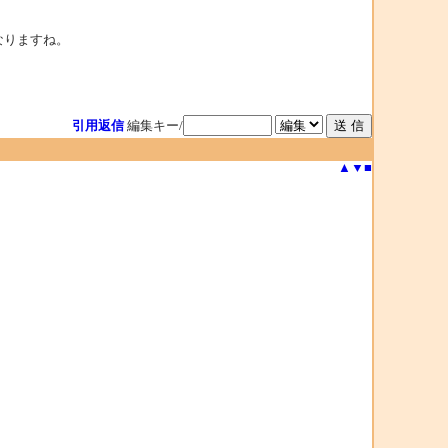
なりますね。
引用返信
編集キー/
▲
▼
■