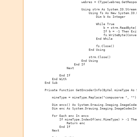
                        webres = CType(webreq.GetRespo
                        Using strm As System.IO.Stream 
                            Using fs As New System.IO.
                                Dim b As Integer

                                While True

                                    b = strm.ReadByte()
                                    If b = -1 Then Exit
                                    fs.WriteByte(Conver
                                End While

                                fs.Close()

                            End Using

                            strm.Close()

                        End Using

                    End If

                Next

            End If

        End With

    End Sub

    Private Function GetEncoderInfo(ByVal mineType As 
        mineType = mineType.Replace("compuserve ", "")

        Dim encs() As System.Drawing.Imaging.ImageCode
        Dim enc As System.Drawing.Imaging.ImageCodecInf
        For Each enc In encs

            If mineType.IndexOf(enc.MimeType) > -1 Then
                Return enc

            End If

        Next
