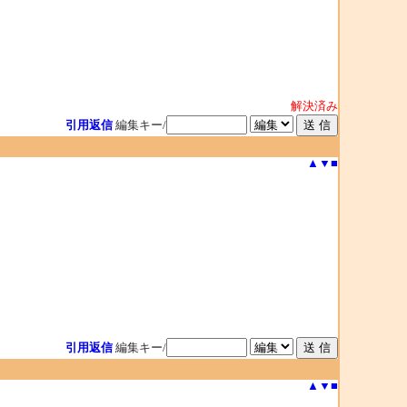
解決済み
引用返信
編集キー/
▲
▼
■
引用返信
編集キー/
▲
▼
■