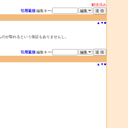
解決済み
引用返信
編集キー/
▲
▼
■
ものが取れるという保証もありませんし。
引用返信
編集キー/
▲
▼
■