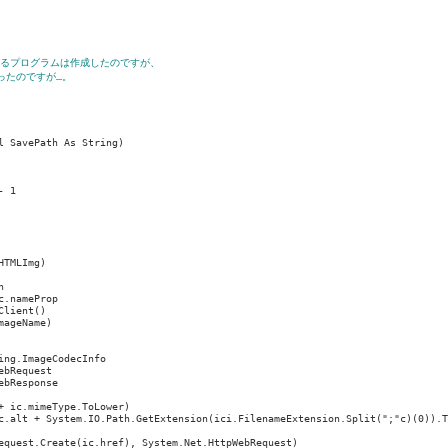
取得するプログラムは作成したのですが、
思ったのですが…。
 SavePath As String)

 1

TMLImg)



.nameProp

lient()

ageName)

ng.ImageCodecInfo

bRequest

bResponse

 ic.mimeType.ToLower)

c.alt + System.IO.Path.GetExtension(ici.FilenameExtension.Split(";"c)(0)).T
equest.Create(ic.href), System.Net.HttpWebRequest)
