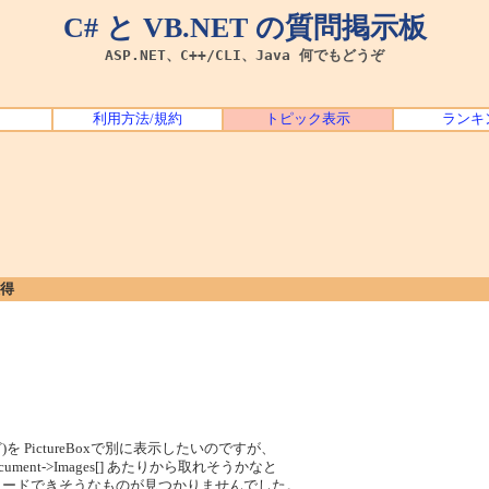
C# と VB.NET の質問掲示板
ASP.NET、C++/CLI、Java 何でもどうぞ
利用方法/規約
トピック表示
ランキ
取得
など)を PictureBoxで別に表示したいのですが、
ument->Images[] あたりから取れそうかなと
geにロードできそうなものが見つかりませんでした。