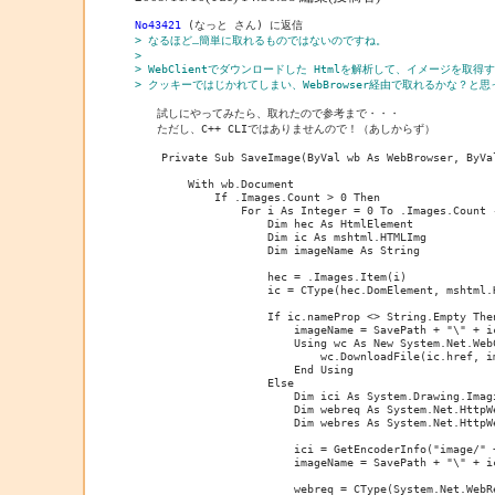
No43421
> なるほど…簡単に取れるものではないのですね。
> 
> WebClientでダウンロードした Htmlを解析して、イメージを
> クッキーではじかれてしまい、WebBrowser経由で取れるかな？と
　　試しにやってみたら、取れたので参考まで・・・

　　ただし、C++ CLIではありませんので！（あしからず）

    Private Sub SaveImage(ByVal wb As WebBrowser, ByVal
        With wb.Document

            If .Images.Count > 0 Then

                For i As Integer = 0 To .Images.Count -
                    Dim hec As HtmlElement

                    Dim ic As mshtml.HTMLImg

                    Dim imageName As String

                    hec = .Images.Item(i)

                    ic = CType(hec.DomElement, mshtml.H
                    If ic.nameProp <> String.Empty Then
                        imageName = SavePath + "\" + ic
                        Using wc As New System.Net.WebC
                            wc.DownloadFile(ic.href, im
                        End Using

                    Else

                        Dim ici As System.Drawing.Imagi
                        Dim webreq As System.Net.HttpWe
                        Dim webres As System.Net.HttpWe
                        ici = GetEncoderInfo("image/" +
                        imageName = SavePath + "\" + i
                        webreq = CType(System.Net.WebR