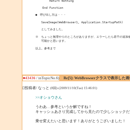
        Return Nothing

    End Function

●　呼び出し方は・・・

　　SaveImage(WebBrowser1, Application.StartupPath)

　　としてみました。

※　ちょっと無理やりのところがありますが、エラーしたら若干の追加修
　　可能かと思います。

以上。参考まで
■43436
/ inTopicNo.6)
Re[5]: WebBrowserクラスで表示し
□投稿者/ なっと
(8回)-(2009/11/10(Tue) 15:46:01)
>>オショウさん
うわあ…参考というか解ですね！
キャッシュあさり完成してから見たので少しショックだ
乗せ変えたいと思います！ありがとうございました！