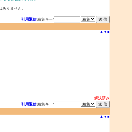
証はありません。
引用返信
編集キー/
▲
▼
■
解決済み
引用返信
編集キー/
▲
▼
■