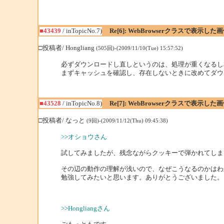
■43439
/ inTopicNo.7)
Re[6]: WebBrowserクラスで表示し
□投稿者/ Hongliang
(505回)-(2009/11/10(Tue) 15:57:52)
必ずダウンロードし直しというのは、処理が重くなるし
まずキャッシュを確認し、存在しないときに改めてダウ
■43528
/ inTopicNo.8)
Re[7]: WebBrowserクラスで表示し
□投稿者/ なっと
(9回)-(2009/11/12(Thu) 09:45:38)
>>オショウさん
試してみましたが、残念ながらクッキーで弾かれてしま
その辺の動作の理解が浅いので、なぜこうなるのかはわ
勉強してみたいと思います。ありがとうございました。
>>Hongliangさん