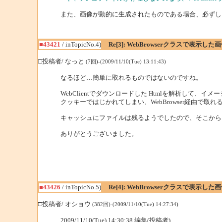
また、画像が動的に生成されたものである場合、必ずしも 
■43421
/ inTopicNo.4)
Re[3]: WebBrowserクラスで表示し
□投稿者/ なっと
(7回)-(2009/11/10(Tue) 13:11:43)
なるほど…簡単に取れるものではないのですね。
WebClientでダウンロードした Htmlを解析して、
クッキーではじかれてしまい、WebBrowser経由で取
キャッシュにファイルは残るようでしたので、そこから
ありがとうございました。
■43426
/ inTopicNo.5)
Re[4]: WebBrowserクラスで表示し
□投稿者/ オショウ
(382回)-(2009/11/10(Tue) 14:27:34)
2009/11/10(Tue) 14:30:38 編集(投稿者)