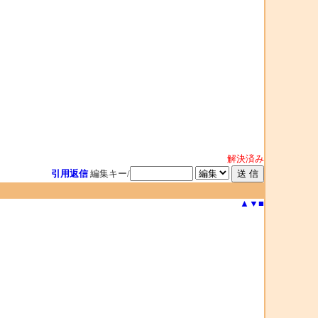
解決済み
引用返信
編集キー/
▲
▼
■