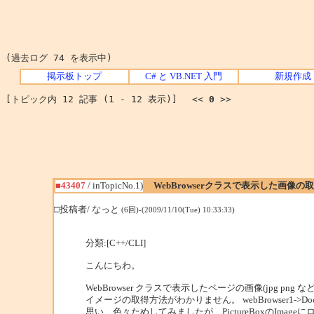
(過去ログ 74 を表示中)
掲示板トップ
C# と VB.NET 入門
新規作成
[トピック内 12 記事 (1 - 12 表示)] <<
0
>>
■43407
/ inTopicNo.1)
WebBrowserクラスで表示した画像の
□投稿者/ なっと
(6回)-(2009/11/10(Tue) 10:33:33)
分類:[C++/CLI]
こんにちわ。
WebBrowser クラスで表示したページの画像(jpg png 
イメージの取得方法がわかりません。 webBrowser1->Doc
思い、色々ためしてみましたが、PictureBoxのIma