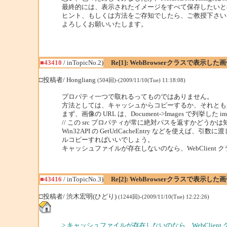
最終的には、表示されたイメージをすべて保存したいと
ヒント、もしくは方法をご存知でしたら、ご教授下さい
よろしくお願いいたします。
■43410
/ inTopicNo.2)
Re[1]: WebBrowserクラスで表示し
□投稿者/ Hongliang
(504回)-(2009/11/10(Tue) 11:18:08)
プロパティ一つで取れるってものではありません。
方法としては、キャッシュからコピーするか、それとも
まず、画像の URL は、Document->Images で列挙した
// この src プロパティが常に絶対パスを返すかどうか
Win32API の GetUrlCacheEntry な
ルコピーすればいいでしょう。
キャッシュファイルが存在しないのなら、WebClien
■43416
/ inTopicNo.3)
Re[2]: WebBrowserクラスで表示し
□投稿者/ 渋木宏明(ひどり)
(1244回)-(2009/11/10(Tue) 12:22:26)
> キャッシュファイルが存在しないのなら、WebCli