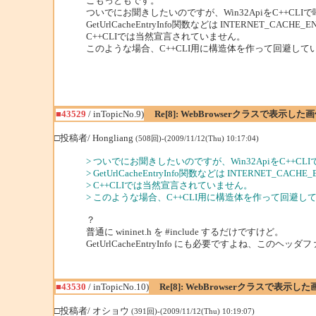
ごもっともです。
ついでにお聞きしたいのですが、Win32ApiをC++CLI
GetUrlCacheEntryInfo関数などは INTERNET_C
C++CLIでは当然宣言されていません。
このような場合、C++CLI用に構造体を作って回避して
■43529
/ inTopicNo.9)
Re[8]: WebBrowserクラスで表示し
□投稿者/ Hongliang
(508回)-(2009/11/12(Thu) 10:17:04)
> ついでにお聞きしたいのですが、Win32ApiをC++CL
> GetUrlCacheEntryInfo関数などは INTERNET_
> C++CLIでは当然宣言されていません。
> このような場合、C++CLI用に構造体を作って回避
？
普通に wininet.h を #include するだけですけど。
GetUrlCacheEntryInfo にも必要ですよね、このヘッダ
■43530
/ inTopicNo.10)
Re[8]: WebBrowserクラスで表示
□投稿者/ オショウ
(391回)-(2009/11/12(Thu) 10:19:07)