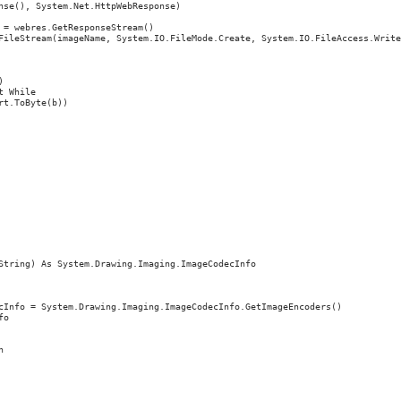
nse(), System.Net.HttpWebResponse)

= webres.GetResponseStream()

FileStream(imageName, System.IO.FileMode.Create, System.IO.FileAccess.Write)


 While

t.ToByte(b))

String) As System.Drawing.Imaging.ImageCodecInfo

cInfo = System.Drawing.Imaging.ImageCodecInfo.GetImageEncoders()

o


