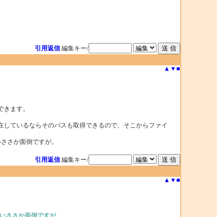
引用返信
編集キー/
▲
▼
■
とができます。
ァイルが存在しているならそのパスも取得できるので、そこからファイ
いささか面倒ですが。
引用返信
編集キー/
▲
▼
■
といささか面倒ですが。