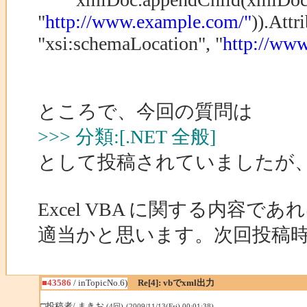
"
http://www.example.com/"
)).Att
"xsi:schemaLocation", "
http://www
ところで、今回の質問は
>>> 分類:[.NET 全般]
として投稿されていましたが、
Excel VBA に関する内容であれば、[
適当かと思います。次回投稿
■43586
/ inTopicNo.6)
Re[4]: vbでxml出力
□投稿者/ まきお
(4回)-(2009/11/13(Fri) 00:01:38)