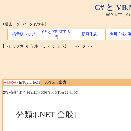
C# と V
ASP.NET、C
(過去ログ 74 を表示中)
C# と VB.NET 入
掲示板トップ
新規作成
利用方法/規
門
[トピック内 6 記事 (1 - 6 表示)] <<
0
>>
■43454
/ inTopicNo.1)
vbでxml出力
□投稿者/ まきお
(1回)-(2009/11/10(Tue) 22:41:00)
分類:[.NET 全般]