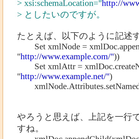
> xsi:schemaLocation="
http://ww
> としたいのですが。
たとえば、以下のように記述すれ
Set xmlNode = xmlDoc.append
"
http://www.example.com/"
))
Set xmlAttr = xmlDoc.createN
"
http://www.example.net/"
)
xmlNode.Attributes.setNamedIt
やろうと思えば、上記を一行
すね。
xmlDoc.appendChild(xmlDoc.c