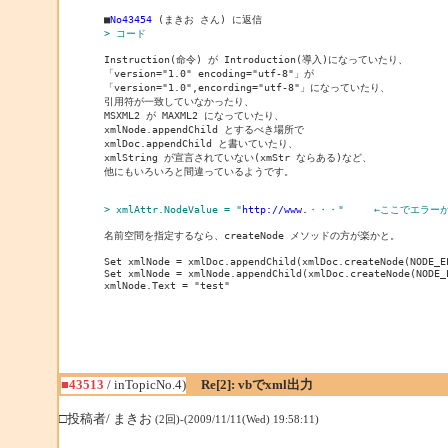
■
No43454
> コード
Instruction(命令) が Introduction(導入)になっていたり、

「version="1.0" encoding="utf-8"」が

「version="1.0",encording="utf-8"」になっていたり、

引用符が一致していなかったり、

MSXML2 が MAXML2 になっていたり、

xmlNode.appendChild とするべき場所で

xmlDoc.appendChild と書いていたり、

xmlString が宣言されていない(xmStr ならある)など、

他にもいろいろと間違っているようです。

> xmlAttr.NodeValue = "
http://www.
・・・"　　　←ここでエラー
名前空間を指定するなら、createNode メソッドの方が楽かと。

Set xmlNode = xmlDoc.appendChild(xmlDoc.createNode(NODE_E
Set xmlNode = xmlNode.appendChild(xmlDoc.createNode(NODE_
xmlNode.Text = "test"
■43513
/ inTopicNo.4)
Re[2]: vbでxml出力
□投稿者/ まきお
(2回)-(2009/11/11(Wed) 19:58:11)