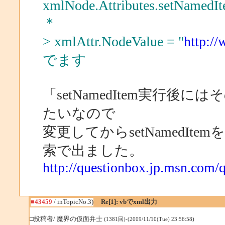
xmlNode.Attributes.setNamed
＊
> xmlAttr.NodeValue = "
http:/
でます
「setNamedItem実行後には
たいなので
変更してからsetNamedI
索で出ました。
http://questionbox.jp.msn.com
■43459
/ inTopicNo.3)
Re[1]: vbでxml出力
□投稿者/ 魔界の仮面弁士
(1381回)-(2009/11/10(Tue) 23:56:58)