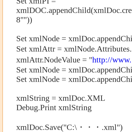
Set xmlPI =
xmlDOC.appendChild(xmlDoc.create
8""))
Set xmlNode = xmlDoc.appendChil
Set xmlAttr = xmlNode.Attribut
xmlAttr.NodeValue = "
http://www.
Set xmlNode = xmlDoc.appendChil
Set xmlNode = xmlDoc.appendChil
xmlString = xmlDoc.XML
Debug.Print xmlString
xmlDoc.Save("C:\・・・.xml")