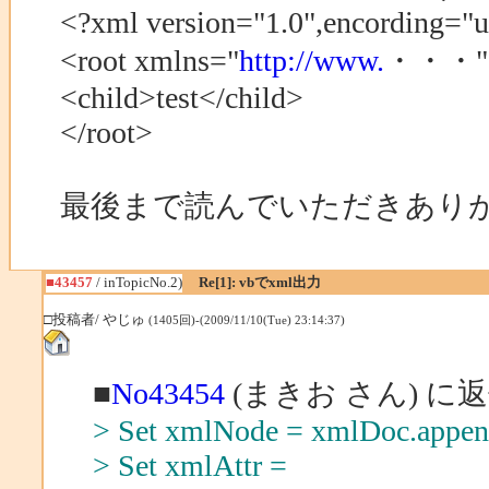
<?xml version="1.0",encording="u
<root xmlns="
http://www.
・・・"
<child>test</child>
</root>
最後まで読んでいただきあり
■43457
/ inTopicNo.2)
Re[1]: vbでxml出力
□投稿者/ やじゅ
(1405回)-(2009/11/10(Tue) 23:14:37)
■
No43454
(まきお さん) に
> Set xmlNode = xmlDoc.append
> Set xmlAttr =