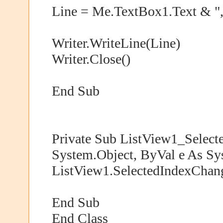
Line = Me.TextBox1.Text & ",
Writer.WriteLine(Line)
Writer.Close()
End Sub
Private Sub ListView1_Selec
System.Object, ByVal e As Sy
ListView1.SelectedIndexChan
End Sub
End Class