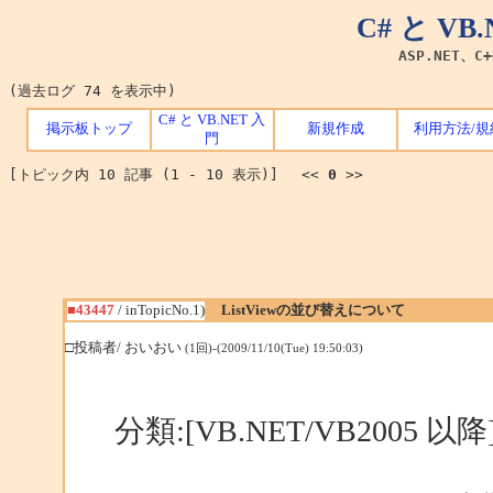
C# と V
ASP.NET、C
(過去ログ 74 を表示中)
C# と VB.NET 入
掲示板トップ
新規作成
利用方法/規
門
[トピック内 10 記事 (1 - 10 表示)] <<
0
>>
■43447
/ inTopicNo.1)
ListViewの並び替えについて
□投稿者/ おいおい
(1回)-(2009/11/10(Tue) 19:50:03)
分類:[VB.NET/VB2005 以