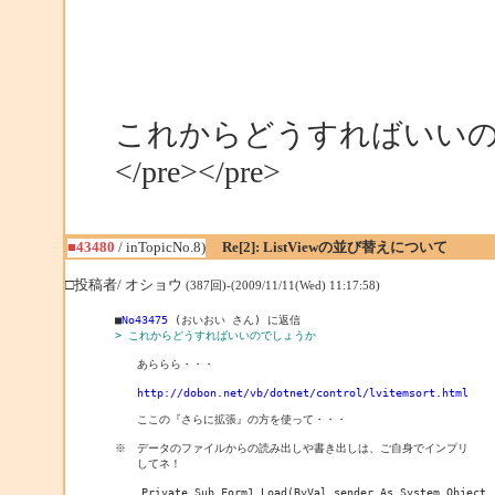
これからどうすればいい
</pre></pre>
■43480
/ inTopicNo.8)
Re[2]: ListViewの並び替えについて
□投稿者/ オショウ
(387回)-(2009/11/11(Wed) 11:17:58)
■
No43475
> これからどうすればいいのでしょうか
　　あららら・・・

http://dobon.net/vb/dotnet/control/lvitemsort.html
　　ここの『さらに拡張』の方を使って・・・

※　データのファイルからの読み出しや書き出しは、ご自身でインプリ

　　してネ！

    Private Sub Form1_Load(ByVal sender As System.Object,