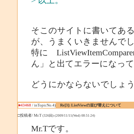
> 以上。
そこのサイトに書いてあ
が、うまくいきませんで
特に ListViewItemC
ん」と出てエラーになっ
どうにかならないでしょ
■43468
/ inTopicNo.4)
Re[3]: ListViewの並び替えについて
□投稿者/ Mr.T
(326回)-(2009/11/11(Wed) 08:51:24)
Mr.Tです。