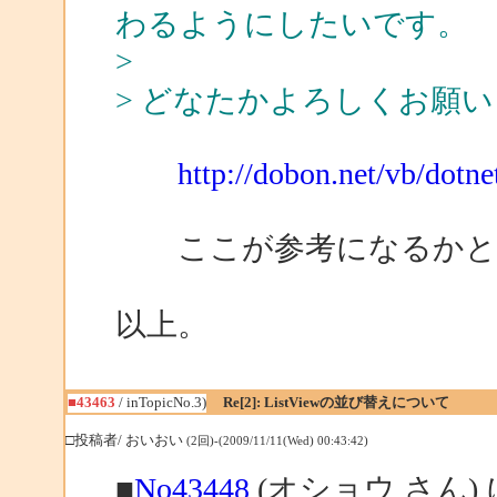
わるようにしたいです。
>
> どなたかよろしくお願
http://dobon.net/vb/dotne
ここが参考になるかと
以上。
■43463
/ inTopicNo.3)
Re[2]: ListViewの並び替えについて
□投稿者/ おいおい
(2回)-(2009/11/11(Wed) 00:43:42)
■
No43448
(オショウ さん)