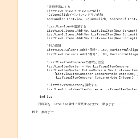
        '詳細表示にする

        ListView1.View = View.Details

        'ColumnClickイベントハンドラの追加

        AddHandler ListView1.ColumnClick, AddressOf ListVi
        'ListViewItemを追加する

        ListView1.Items.Add(New ListViewItem(New String()
        ListView1.Items.Add(New ListViewItem(New String() 
        ListView1.Items.Add(New ListViewItem(New String()
        '列の追加

        ListView1.Columns.Add("日時", 150, HorizontalAlignm
        ListView1.Columns.Add("番号", 100, HorizontalAlignm
        'ListViewItemComparerの作成と設定

        listViewItemSorter = New ListViewItemComparer

        listViewItemSorter.ColumnModes = New ListViewItemC
            {ListViewItemComparer.ComparerMode.DateTime, _
             ListViewItemComparer.ComparerMode.Integer}

        'ListViewItemSorterを指定する

        ListView1.ListViewItemSorter = listViewItemSorter

    End Sub

　　日時列を、DateTime属性に変更するだけで、動きます・・・

以上。参考まで