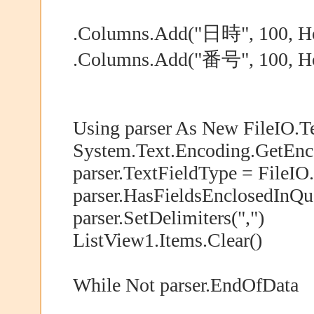
.Columns.Add("日時", 100, Hor
.Columns.Add("番号", 100, Hor
Using parser As New FileIO.Te
System.Text.Encoding.GetEnc
parser.TextFieldType = FileIO
parser.HasFieldsEnclosedInQu
parser.SetDelimiters(",")
ListView1.Items.Clear()
While Not parser.EndOfData