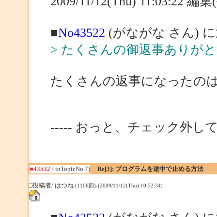
2009/11/12(Thu) 11:03:22 
■
No43522
(がながな さん) 
> たくさんの御返事ありが
たくさんの返事になったの
----- おっと、チェック外し
■43532
/ inTopicNo.7)
Re[3]: プログラムを途中で止める方法
□投稿者/ はつね
(1106回)-(2009/11/12(Thu) 10:52:34)