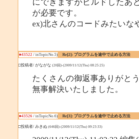
にできますがビルドしたあと
が必要です。
ex)北さんのコードみたいな
■43522
/ inTopicNo.5)
Re[2]: プログラムを途中で止める方法
□投稿者/ がながな
(20回)-(2009/11/12(Thu) 08:25:25)
たくさんの御返事ありがと
無事解決いたしました。
■43526
/ inTopicNo.6)
Re[3]: プログラムを途中で止める方法
□投稿者/ みきぬ
(646回)-(2009/11/12(Thu) 09:23:33)